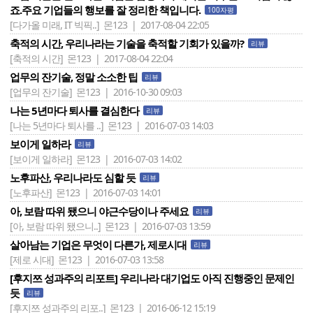
죠.주요 기업들의 행보를 잘 정리한 책입니다.
100자평
[다가올 미래, IT 빅픽..]
몬123 | 2017-08-04 22:05
축적의 시간, 우리나라는 기술을 축적할 기회가 있을까?
리뷰
[축적의 시간]
몬123 | 2017-08-04 22:04
업무의 잔기술, 정말 소소한 팁
리뷰
[업무의 잔기술]
몬123 | 2016-10-30 09:03
나는 5년마다 퇴사를 결심한다
리뷰
[나는 5년마다 퇴사를 ..]
몬123 | 2016-07-03 14:03
보이게 일하라
리뷰
[보이게 일하라]
몬123 | 2016-07-03 14:02
노후파산, 우리나라도 심할 듯
리뷰
[노후파산]
몬123 | 2016-07-03 14:01
아, 보람 따위 됐으니 야근수당이나 주세요
리뷰
[아, 보람 따위 됐으니..]
몬123 | 2016-07-03 13:59
살아남는 기업은 무엇이 다른가, 제로시대
리뷰
[제로 시대]
몬123 | 2016-07-03 13:58
[후지쯔 성과주의 리포트] 우리나라 대기업도 아직 진행중인 문제인
듯
리뷰
[후지쯔 성과주의 리포..]
몬123 | 2016-06-12 15:19