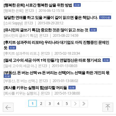
[행복한 은퇴] 서로간 행복한 삶을 위한 방법
리뷰
[행복한 은퇴]
몬123 | 2016-06-12 15:18
달달한 연애를 하고 있을 커플이 같이 읽으면 좋은 책입니다.
100자평
[소피 Soppy]
몬123 | 2015-09-29 20:12
[유시민의 글쓰기 특강] 중요한 것은 많이 읽고 쓰는 것
리뷰
[유시민의 글쓰기 특강]
몬123 | 2015-08-22 14:59
[후지쯔 성과주의 리포터] 우리나라 대기업도 아직 진행중인 문제인
듯
리뷰
[후지쯔 성과주의 리포..]
몬123 | 2015-02-18 23:34
[절세 고수의 세금 아껴 1억 만들기] 연말정산은 따로 챙기세요
리뷰
[절세 고수의 세금 아..]
몬123 | 2015-01-13 08:03
[부동산, 돈 버는 선택 vs 돈 버리는 선택]어느 선택을 하든 개인의 몫
리뷰
[부동산, 돈 버는 선택..]
몬123 | 2015-01-13 08:02
[회사를 키우는 실행의 힘]생각할 꺼리들
리뷰
[회사를 키우는 실행의..]
몬123 | 2015-01-13 08:00
1
2
3
4
5