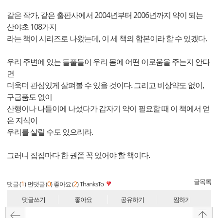
같은 작가, 같은 출판사에서 2004년부터 2006년까지 약이 되는
산야초 108가지
라는 책이 시리즈로 나왔는데, 이 세 책의 합본이라 할 수 있겠다.
우리 주변에 있는 들풀들이 우리 몸에 어떤 이로움을 주는지 안다
면
더욱더 관심있게 살펴볼 수 있을 것이다. 그리고 비상약도 없이,
구급품도 없이
산행이나 나들이에 나섰다가 갑자기 약이 필요할 때 이 책에서 얻
은 지식이
우리를 살릴 수도 있으리라.
그러니 집집마다 한 권쯤 꼭 있어야 할 책이다.
글목록
1
0
2
댓글 (
)
먼댓글 (
)
좋아요 (
)
ThanksTo
댓글쓰기
좋아요
공유하기
찜하기