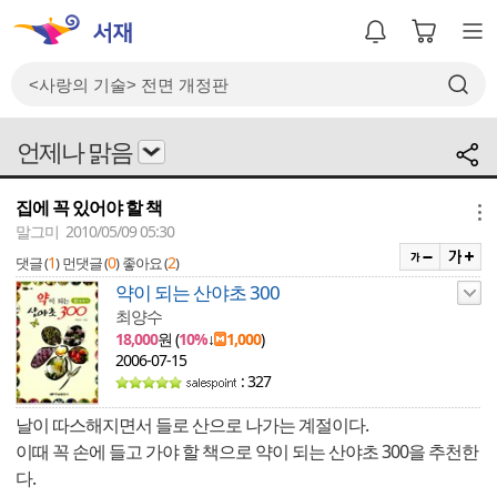
언제나 맑음
집에 꼭 있어야 할 책
메뉴
말그미 2010/05/09 05:30
1
0
2
댓글 (
)
먼댓글 (
)
좋아요 (
)
약이 되는 산야초 300
최양수
18,000
원 (
10%
↓
1,000
)
2006-07-15
: 327
날이 따스해지면서 들로 산으로 나가는 계절이다.
이때 꼭 손에 들고 가야 할 책으로 약이 되는 산야초 300을 추천한
다.