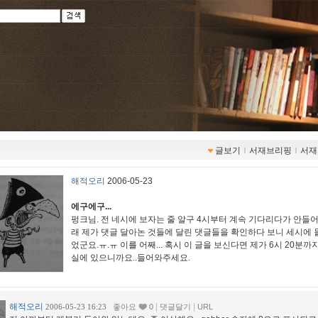
글보기
ｌ
서재브리핑
ｌ
서재
해적오리
2006-05-23
에구에구...
펑크님. 전 네시에 보자는 줄 알구 4시부터 계속 기다리다가 안들
래 제가 댓글 달아논 것들에 달린 댓글들을 확인하다 보니 세시에
었군요.ㅠ.ㅠ 이를 어째... 혹시 이 글을 보신다면 제가 6시 20분까
실에 있으니까요..들어와주세요.
해적오리
|
|
2006-05-23 16:23
좋아요
0
댓글달기
URL