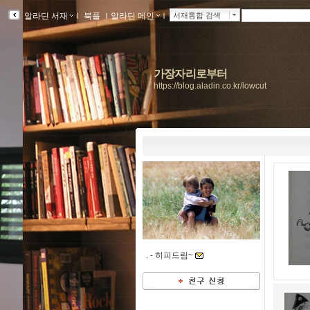
알라딘 서재
ｌ
북플
ｌ
알라딘 메인
ｌ
서재통합 검색
가장자리로부터
https://blog.aladin.co.kr/lowcut
. -
히피드림~