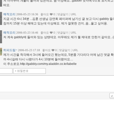
저 아까부터 개불리 들어와 있는데요. 좀 이상해요...gabber 숫자에 0으로 표시되고
떠요.
해적오리
|
|
2006-05-23 16:36
좋아요
0
댓글달기
URL
지금 시간 4시 34분 ...김훈 선생님 강연회 페이퍼에 남기신 글 보고 다시 gabbly 
짐까지 15분 이상 헤매고 있는데 이상해요. 제가 잘못한 건지..음...울고 싶어용.
해적오리
|
|
2006-05-23 16:46
좋아요
0
댓글달기
URL
저 계속 gabbly에 들어와 있는 상탠데요. 아무래도 제가 뭘 제대로 안한거 같아요...(4
히피드림~
|
|
2006-05-23 17:18
좋아요
0
댓글달기
URL
제가 시간을 착각해서 3시에 들어오긴 했는데요, 5분쯤 기다리다 어제 남긴 댓글 
까 4시길래 다시 나왔다가 4시 10분에 들어왔어요....
이 주소로요.http://gabbly.com/my.aladdin.co.kr/labelle