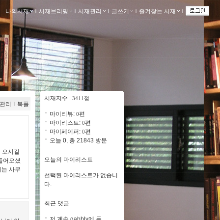
나의서재
ｌ
서재브리핑
ｌ
서재관리
ｌ
글쓰기
ｌ
즐겨찾는 서재
ｌ
서재지수
: 3411점
관리
ｌ
북플
마이리뷰:
편
0
마이리스트:
편
0
마이페이퍼:
편
0
오늘 0, 총 21843 방문
어 오시길
오늘의 마이리스트
 들어오셨
지는 사무
선택된 마이리스트가 없습니
다.
최근 댓글
저 계속 gabbly에 들..