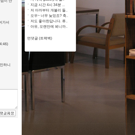
 님이 안
지금 시간 4시 34분 ...
저 아까부터 개불리 들..
오우~ 너무 늦었죠? 축..
저도 좋아한답니다. 류..
들어가서
아유, 오랜만에 뵈니까..
먼댓글 (트랙백)
:46)
확인하니