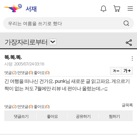
가장자리로부터
똑.똑.똑.
메뉴
사량 2005/07/24 03:16
2
0
0
댓글 (
)
먼댓글 (
)
좋아요 (
)
긴 여행을 떠나신 건가요. punk님 새로운 글 읽고파요. 게으르기
짝이 없는 저도 7월에만 리뷰 네 편이나 올렸는데..--;;;
글목록
2
0
0
댓글 (
)
먼댓글 (
)
좋아요 (
)
댓글쓰기
좋아요
공유하기
찜하기