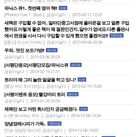
파닉스 큐1.. 첫번째 영어 책!!
리뷰
[Phonics Cue 1 : Stud..]
금송이날다 | 2015-03-12 12:25
새책은 구입할 수 없어.. 알라딘중고서점에 올라온걸 보고 얼른 구입
했어요.이렇게 좋은 책이 왜 절판인건지..알수가 없네요.다른 출판사
에서 판권을 사서 다시 구입할 수 있게 했으면 좋겠어요!!
100자평
[[중고] 오소리 아저씨..]
금송이날다 | 2015-03-06 20:38
우와.. 멋진 보조가방!!
페이퍼
금송이날다 | 2015-03-06 20:29
[서평단응모]서평단모집/파닉스큐
페이퍼
금송이날다 | 2015-02-19 21:51
토리야 왜 그리 놀란 얼굴을 하고 있니?
리뷰
[빨강 머리 토리 (양장..]
금송이날다 | 2015-02-19 15:00
[서평이벤트 응모] 빨강머리 토리
페이퍼
금송이날다 | 2015-01-29 20:59
제목만 보고 어떤 회사인지 궁금해졌다.
리뷰
[나쁜 회사에는 우리 ..]
금송이날다 | 2014-12-08 13:34
양념장레시피가 가득..
100자평
[만능 양념장 레시피]
금송이날다 | 2014-12-06 14:03