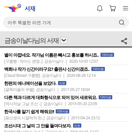
금송이날다님의 서재
별이 아깝네요. 작가님 이름은 빼시고 홍보를 하시죠..
100자평
[구름빵 : 작아도 괜찮..]
금송이날다 | 2020-10-05 12:07
백희나 작가 신간이라구요? 출판사 신간이겠죠..
100자평
[Cloud Bread 구름빵]
금송이날다 | 2020-08-28 12:14
한편의 애니메이션을 보았다.
리뷰
[굴뚝마을의 푸펠]
금송이날다 | 2017-05-27 18:04
다른 책과 다르게 대화형식으로 되어 있어 새로워요.
100자평
[역사저널 그날 조선 ..]
금송이날다 | 2015-05-20 22:09
한국사를 알기 쉽게 해줘요!!
100자평
[용선생의 시끌벅적 한..]
금송이날다 | 2015-04-24 23:12
조선시대 그 날의 그 안을 들여다보자.
리뷰
[[세트] 역사저널 그날..]
금송이날다 | 2015-04-01 12:27