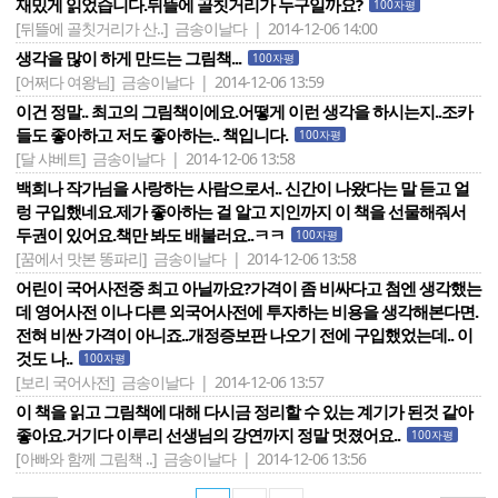
재밌게 읽었습니다.뒤뜰에 골칫거리가 누구일까요?
100자평
[뒤뜰에 골칫거리가 산..]
금송이날다 | 2014-12-06 14:00
생각을 많이 하게 만드는 그림책...
100자평
[어쩌다 여왕님]
금송이날다 | 2014-12-06 13:59
이건 정말.. 최고의 그림책이에요.어떻게 이런 생각을 하시는지..조카
들도 좋아하고 저도 좋아하는.. 책입니다.
100자평
[달 샤베트]
금송이날다 | 2014-12-06 13:58
백희나 작가님을 사랑하는 사람으로서.. 신간이 나왔다는 말 듣고 얼
렁 구입했네요.제가 좋아하는 걸 알고 지인까지 이 책을 선물해줘서
두권이 있어요.책만 봐도 배불러요..ㅋㅋ
100자평
[꿈에서 맛본 똥파리]
금송이날다 | 2014-12-06 13:58
어린이 국어사전중 최고 아닐까요?가격이 좀 비싸다고 첨엔 생각했는
데 영어사전 이나 다른 외국어사전에 투자하는 비용을 생각해본다면.
전혀 비싼 가격이 아니죠..개정증보판 나오기 전에 구입했었는데.. 이
것도 나..
100자평
[보리 국어사전]
금송이날다 | 2014-12-06 13:57
이 책을 읽고 그림책에 대해 다시금 정리할 수 있는 계기가 된것 같아
좋아요.거기다 이루리 선생님의 강연까지 정말 멋졌어요..
100자평
[아빠와 함께 그림책 ..]
금송이날다 | 2014-12-06 13:56