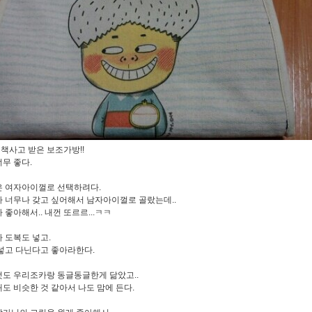
. 책사고 받은 보조가방!!
무 좋다.
 여자아이껄로 선택하려다.
 너무나 갖고 싶어해서 남자아이껄로 골랐는데..
 좋아해서.. 내껀 또르르...ㅋㅋ
 도복도 넣고.
넣고 다닌다고 좋아라한다.
도 우리조카랑 동글동글한게 닮았고..
도 비슷한 것 같아서 나도 맘에 든다.