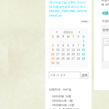
서현작
역사저널그날
이루리
조선시
꼭 개
대
처음영어공부
파닉스큐
C
OOLPIX_P300
DMC-GF6
Ph
onicsCue
댓글(
먼댓
2026
8
S
M
T
W
T
F
S
1
2
3
4
5
6
7
8
9
10
11
12
13
14
15
16
17
18
19
20
21
22
23
24
25
26
27
28
29
30
31
서재지수
: 1647점
마이리뷰:
편
34
마이리스트:
편
1
마이페이퍼:
편
11