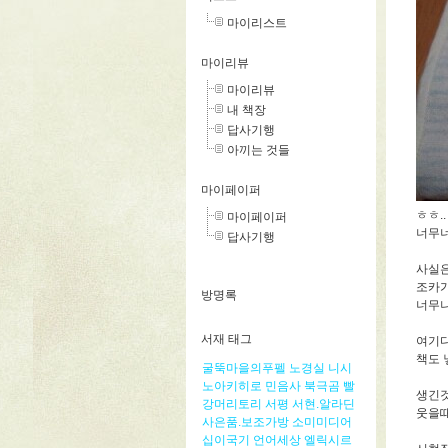
마이리스트
마이리뷰
마이리뷰
내 책장
답사기행
아끼는 것들
마이페이퍼
ㅎㅎ.
마이페이퍼
너무너
답사기행
사실은
조카가
방명록
너무나
서재 태그
여기다
책도 
굴뚝마을의푸펠
노경실
니시
노아키히로
민음사
북극곰
빨
생긴것
강머리토리
서평
서현.알라딘
웃을때
사은품.보조가방
소미미디어
십이국기
언어세상
엘릭시르