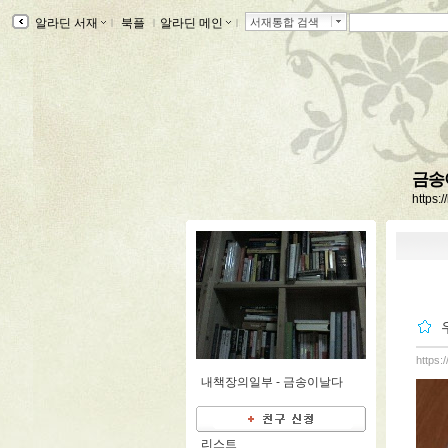
알라딘 서재
ｌ
북플
ｌ
알라딘 메인
ｌ
서재통합 검색
금송
https:
https:
내책장의일부 -
금송이날다
리스트