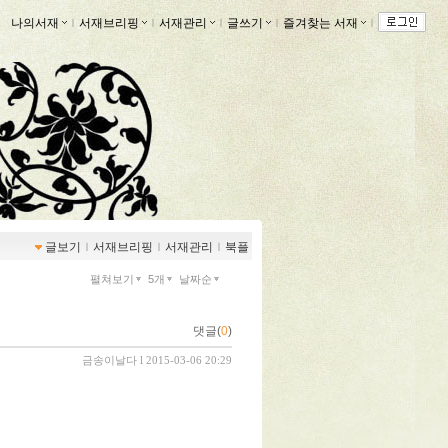
나의서재
ｌ
서재브리핑
ｌ
서재관리
ｌ
글쓰기
ｌ
즐겨찾는 서재
ｌ
글보기
ｌ
서재브리핑
ｌ
서재관리
ｌ
북플
펼쳐보기
5개
날짜순
댓글(
0
)
금송이날다
l 2015-03-06 20:29