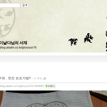
이날다님의 서재
//blog.aladin.co.kr/glorysun76
우와.. 멋진 보조가방!!
ｌ
내 책장
//blog.aladin.co.kr/glorysun76/7409860