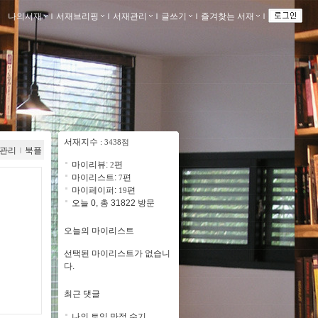
나의서재
ｌ
서재브리핑
ｌ
서재관리
ｌ
글쓰기
ｌ
즐겨찾는 서재
ｌ
서재지수
: 3438점
관리
ｌ
북플
마이리뷰:
편
2
마이리스트:
편
7
마이페이퍼:
편
19
오늘 0, 총 31822 방문
오늘의 마이리스트
선택된 마이리스트가 없습니
다.
최근 댓글
나의 토익 만점 수기 ..