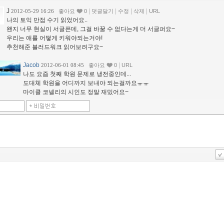
J
|
|
|
|
2012-05-29 16:26
좋아요
0
댓글달기
수정
삭제
URL
나의 토익 만점 수기 읽었어요..
왠지 너무 현실이 서글픈데, 그걸 바꿀 수 없다는게 더 서글퍼요~
우리는 애를 어떻게 키워야되는거야!
추천해준 블러드워크 읽어보려구요~
Jacob
|
2012-06-01 08:45
좋아요
0
URL
나도 요즘 첫째 학원 문제로 냉전중인데...
도대체 학원을 어디까지 보내야 되는걸까요ㅠㅠ
마이클 코넬리의 시인도 정말 재밌어요~