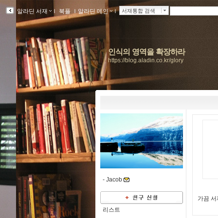
알라딘 서재
ｌ
북플
ｌ
알라딘 메인
ｌ
서재통합 검색
인식의 영역을 확장하라
https://blog.aladin.co.kr/glory
-
Jacob
가끔 서
리스트