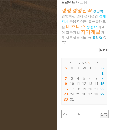
프로덕트 태그
경영
경영전략
경영학
경영혁신
경제
경제경영
경제
역사
금융
마케팅
말콤글래드
비즈니스
웰
성공학
에세
자기계발
이
일본기업
재
무
재무제표
재테크
통찰력
C
EO
2026
8
S
M
T
W
T
F
S
1
2
3
4
5
6
7
8
9
10
11
12
13
14
15
16
17
18
19
20
21
22
23
24
25
26
27
28
29
30
31