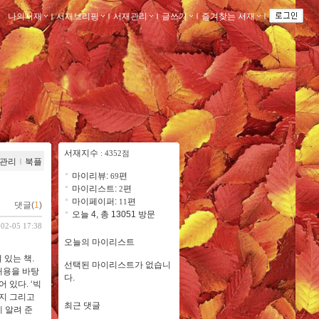
나의서재
ｌ
서재브리핑
ｌ
서재관리
ｌ
글쓰기
ｌ
즐겨찾는 서재
ｌ
서재지수
: 4352점
관리
ｌ
북플
마이리뷰:
편
69
마이리스트:
편
2
마이페이퍼:
편
11
댓글(
1
)
오늘 4, 총 13051 방문
-02-05 17:38
오늘의 마이리스트
 있는 책.
선택된 마이리스트가 없습니
내용을 바탕
다.
 있다. ‘빅
는지 그리고
최근 댓글
 알려 준