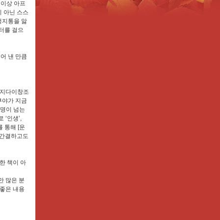
 이상 아프
이 아닌 스스
정지통을 앓
미터를 걸으
어 낸 만큼
 지다이창조
쿠야가 지금
 명이 넘는
‘인생’,
르를 통해 [운
를 간결하고도
한 책이 아
 많은 분
좋은 내용