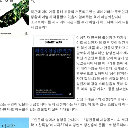
다.
최근에 미디어를 통해 조금씩 거론되고있는 빅데이터가 무엇인지
생활에 어떻게 적용할수 있을지 알려주는 책이 아닐까합니다.
소프트웨어를 지나 데이터관리를 누가 어떻게 하느냐에 따라 다른
지 않을까?
삼성전자 연구원 출신의 저자가 밝
이드 삼성전자’의 모든 것이 담긴 
된 혁신 제품 하나 만들지 못하고 
팔로워에 불과하던 삼성전자가 세
혁신 기업인 애플을 맞아 어떻게 승
있었는지에 대한 이야기를 통해 새
의 패러다임을 제시한다. 실제로 
연구원으로 일하면서 ‘삼성맨’이라
자가 갤럭시S의 성공 비결을 분석
성전자의 경영 스타일을 비롯해 직
무 의식, 성공 키워드 등을 살펴본다
삼성과 애플과의 전쟁(?)속에 내가
스는 무엇이 있을까 궁금합니다. 단지 삼성이라는 대기업만이 할수 있는 조합일지 아
라면 바로 적용할수 있는 조합일지 살짝 기대됩니다.
『인문의 숲에서 경영을 만나다』 『정진홍의 사람공부』의 저자
학 조찬특강 '메디치21'의 리딩멘토 정진홍이 온몸으로 분투하며