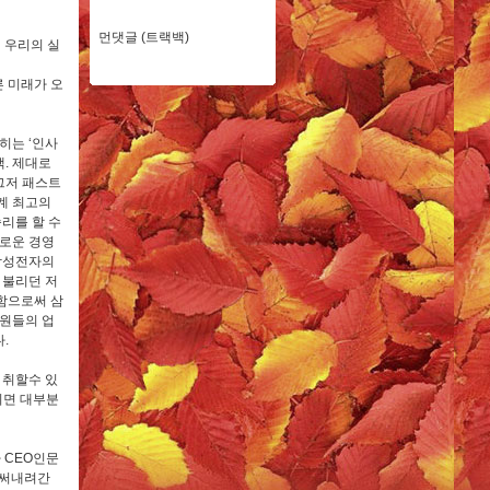
먼댓글 (트랙백)
 우리의 실
 미래가 오
히는 ‘인사
책. 제대로
그저 패스트
계 최고의
리를 할 수
로운 경영
삼성전자의
 불리던 저
함으로써 삼
원들의 업
.
 취할수 있
니면 대부분
 CEO인문
 써내려간