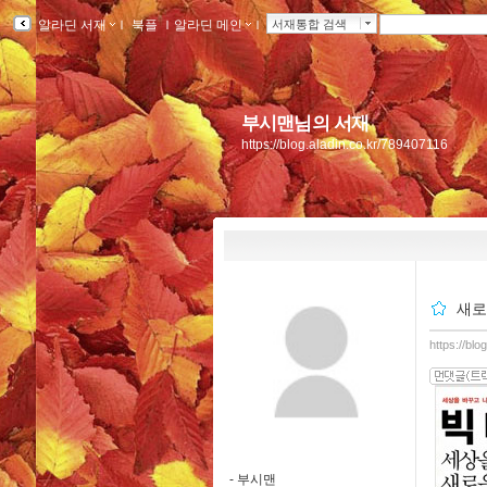
알라딘 서재
ｌ
북플
ｌ
알라딘 메인
ｌ
서재통합 검색
부시맨님의 서재
https://blog.aladin.co.kr/789407116
새로
https://bl
-
부시맨