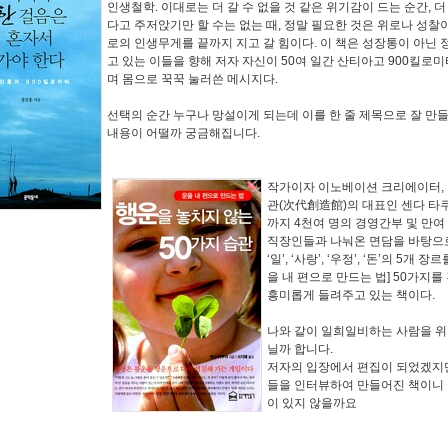
인생철학. 이대로는 더 갈 수 없을 것 같은 위기감이 드는 순간, 더
다고 주저앉기만 할 수는 없는 때, 정말 필요한 것은 위로나 성찰
로의 인생무게를 끝까지 지고 갈 힘이다. 이 책은 성장통이 아닌 
고 있는 이들을 향해 저자 자신이 50여 일간 산티아고 900킬로
며 몸으로 꾹꾹 눌러쓴 메시지다.
선택의 순간 누구나 망설이게 되는데 이를 한 줄 제목으로 잘 만들
내용이 어떨까 궁금해집니다.
작가이자 이노베이션 크리에이터,
관(次代創造館)의 대표인 센다 타
까지 4천여 명의 경영간부 및 만여
직장인들과 나눠온 면담을 바탕으로 
‘일’, ‘사랑’, ‘우정’, ‘돈’의 5개 장
을 내 편으로 만드는 법] 50가지
흥미롭게 들려주고 있는 책이다.
나와 같이 일희일비하는 사람을 위
닐까 합니다.
저자의 입장에서 편집이 되었겠지만
들을 인터뷰하여 만들어진 책이니 
이 있지 않을까요