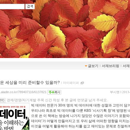
글보기
ｌ
서재브리핑
ｌ
서재
운 세상을 미리 준비할수 있을까?
ｌ
마이페이퍼
og.aladin.co.kr/789407116/6137821
부시맨
l 2013
경제/경영/자기계발 주목 신간 작성 후 본 글에 먼댓글 남겨 주세요.
빅 데이터 전문가 30여 명의 빅 데이터에 대한 성찰과 고민이 담겨
우리나라 최초로 빅 데이터를 다룬 KBS ‘시사기획 창’에 방영된 
으로 쓴 이 책에는 방송에 나가지 않았던 수많은 이야기가 포함되어
데이터’가 어떻게 만들어지고 또 우리 삶에 어떠한 영향을 미치
이것을 어떻게 활용해야 하는지를 쉽고 재미있는 문체로 친절하게