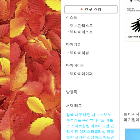
리스트
보관리스트
마이리스트
마이리뷰
마이리뷰
마이페이퍼
마이페이퍼
방명록
서재 태그
는 비지니
검색
나무
내면
너
보노보노
의 기업이
본투리드
북리뷰메이트
비틀
즈
스마트싱킹
아트마크먼
요
리
이젠
이지스퍼블리싱
인생
전략
젖가락
진성북스
차드멍