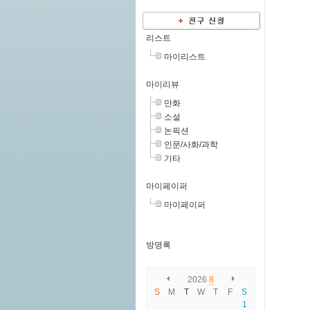
리스트
마이리스트
마이리뷰
만화
소설
논픽션
인문/사화/과학
기타
마이페이퍼
마이페이퍼
방명록
2026
8
S
M
T
W
T
F
S
1