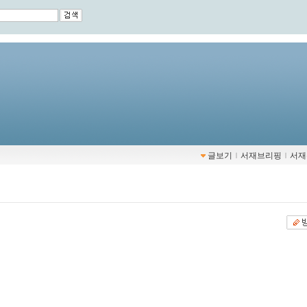
글보기
ｌ
서재브리핑
ｌ
서재