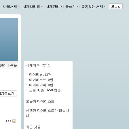
나의서재
ｌ
서재브리핑
ｌ
서재관리
ｌ
글쓰기
ｌ
즐겨찾는 서재
ｌ
관리
ｌ
북플
서재지수
: 774점
마이리뷰:
편
12
마이리스트:
편
0
마이페이퍼:
편
0
오늘 0, 총 1658 방문
오늘의 마이리스트
선택된 마이리스트가 없습니
다.
최근 댓글