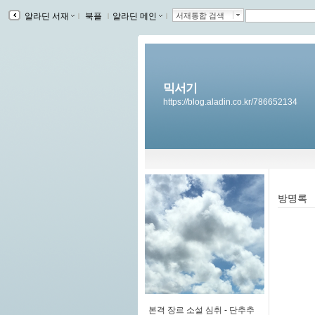
알라딘 서재
ｌ
북플
ｌ
알라딘 메인
ｌ
서재통합 검색
믹서기
https://blog.aladin.co.kr/786652134
방명록
본격 장르 소설 심취 -
단추추