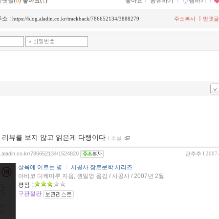
먼댓글(
0
)
좋아요(
1
)
좋아요
ｌ
공유하기
ｌ
찜하기
ｌ
소 :
ㅣ
https://blog.aladin.co.kr/trackback/786652134/3888279
주소복사
먼댓글
 리뷰를 보지 않고 읽은게 다행이다
ｌ
소설
og.aladin.co.kr/786652134/1524820
단추추
l 2007
살육에 이르는 병
ㅣ
시공사 장르문학 시리즈
아비코 다케마루 지음, 권일영 옮김 / 시공사 / 2007년 2월
평점 :
구판절판