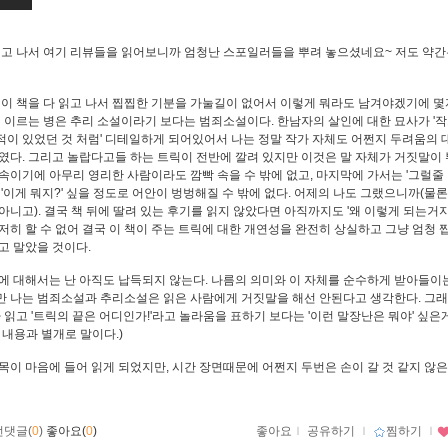
읽고 나서 여기 리뷰들을 읽어보니까 엄청난 스포일러들을 뿌려 놓으셨네요~ 저도 약간
 이 책을 다 읽고 나서 찝찝한 기분을 가눌길이 없어서 이렇게 뭐라도 남겨야겠기에 몇
에 이르는 병은 추리 소설이라기 보다는 범죄소설이다. 한남자의 살인에 대한 묘사가 '
이 있었던 것 처럼' 디테일하게 되어있어서 나는 정말 작가 자체도 어쩐지 두려움의 
였다. 그리고 놀랍다고들 하는 트릭이 전반에 깔려 있지만 이것은 말 자체가 거짓말이
속이기에 아무리 영리한 사람이라도 깜빡 속을 수 밖에 없고, 마지막에 가서는 '그럴줄 알
 '이게 뭐지?' 싶을 정도로 어안이 벙벙해질 수 밖에 없다. 어제의 나도 그랬으니까(물론
아니고). 결국 책 뒤에 딸려 있는 후기를 읽지 않았다면 아직까지도 '왜 이렇게 되는거지
저히 할 수 없어 결국 이 책이 주는 트릭에 대한 개연성을 완전히 상실하고 그냥 엄청 
고 말았을 것이다.
에 대해서는 난 아직도 납득되지 않는다. 나름의 의미와 이 자체를 순수하게 받아들이
 나는 범죄소설과 추리소설은 읽은 사람에게 거짓말을 해선 안된다고 생각한다. 그
다 읽고 '트릭의 끝은 어디인가!'라고 놀라움을 표하기 보다는 '이런 말장난은 뭐야' 싶은
 내용과 별개로 말이다.)
목이 마음에 들어 읽게 되었지만, 시간 장면때문에 어쩐지 두번은 손이 갈 것 같지 않은
먼댓글(
0
)
좋아요(
0
)
좋아요
ｌ
공유하기
ｌ
찜하기
ｌ