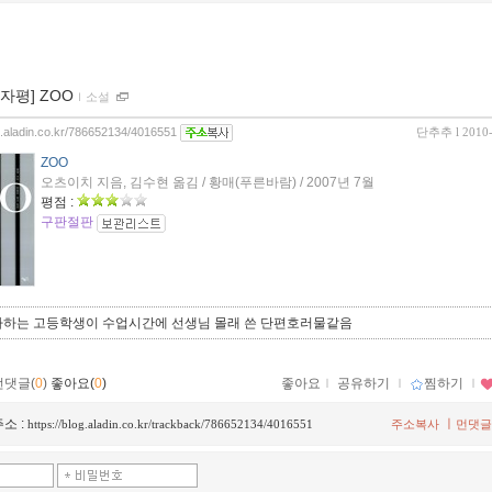
0자평] ZOO
ｌ
소설
og.aladin.co.kr/786652134/4016551
단추추
l 2010
ZOO
오츠이치 지음, 김수현 옮김 / 황매(푸른바람) / 2007년 7월
평점 :
구판절판
다하는 고등학생이 수업시간에 선생님 몰래 쓴 단편호러물같음
먼댓글(
0
)
좋아요(
0
)
좋아요
ｌ
공유하기
ｌ
찜하기
ｌ
소 :
ㅣ
https://blog.aladin.co.kr/trackback/786652134/4016551
주소복사
먼댓글