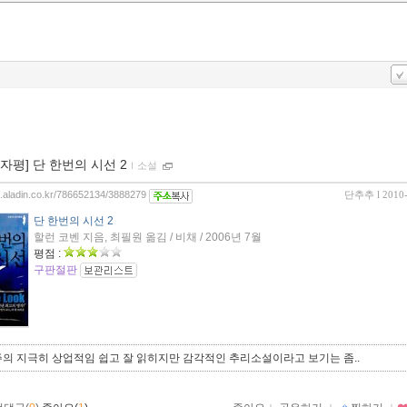
0자평] 단 한번의 시선 2
ｌ
소설
og.aladin.co.kr/786652134/3888279
단추추
l 2010
단 한번의 시선 2
할런 코벤 지음, 최필원 옮김 / 비채 / 2006년 7월
평점 :
구판절판
주의 지극히 상업적임 쉽고 잘 읽히지만 감각적인 추리소설이라고 보기는 좀..