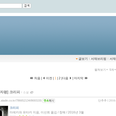
글보기
ｌ
서재브리핑
ｌ
서재
펼쳐보기
5개
처음 |
이전 |
1
|
2
|
다음
|
마지막
00자평] 크리피
ｌ
소설
og.aladin.co.kr/786652134/8693155
단추추
l 2016
크리피
마에카와 유타카 지음, 이선희 옮김 / 창해 / 2016년 3월