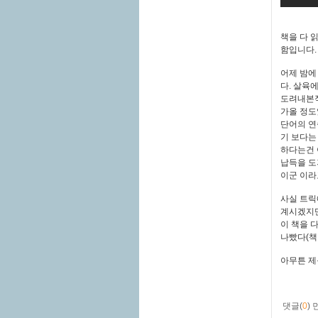
책을 다 
함입니다.
어제 밤에
다. 살육
도려내본적
가올 정도
단어의 연
기 보다는
하다는건 
납득을 도
이군 이라
사실 트릭
계시겠지만
이 책을 
나빴다(책
아무튼 제
댓글(
0
)