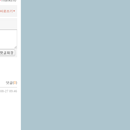
ThanksTo
바로쓰기
댓글(
0
)
-08-27 09:46