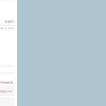
댓글(
0
)
-08-15 19:51
ThanksTo
바로쓰기