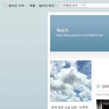
알라딘 서재
ｌ
북플
ｌ
알라딘 메인
ｌ
서재통합 검색
믹서기
https://blog.aladin.co.kr/786652134
[1
https://bl
본격 장르 소설 심취 -
단추추