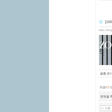
[10
https://bl
글좀 쓴
댓글(
0
)
먼댓글 주