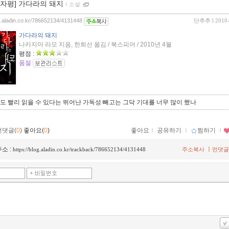
00자평] 가다라의 돼지
ｌ
소설
og.aladin.co.kr/786652134/4131448
단추추
l 2010
가다라의 돼지
나카지마 라모 지음, 한희선 옮김 / 북스피어 / 2010년 4월
평점 :
품절
 빨리 읽을 수 있다는 뛰어난 가독성 빼고는 그닥 기대를 너무 많이 했나
먼댓글(
0
)
좋아요(
0
)
좋아요
ｌ
공유하기
ｌ
찜하기
ｌ
소 :
ㅣ
https://blog.aladin.co.kr/trackback/786652134/4131448
주소복사
먼댓글