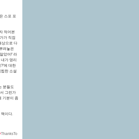
은 스포 포
자 적어본
작가가 직접
대상으로 다
 뿌려놓은
았어!' 라
 내가 영리
?'에 대한
찝찝한 소설
는 분들도
래서 그런가
게 기분이 좀
 책이다.
ThanksTo