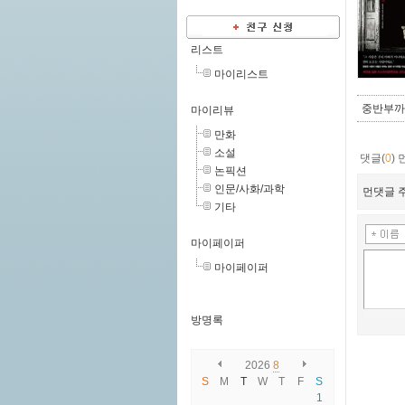
리스트
마이리스트
중반부까진
마이리뷰
만화
소설
댓글(
0
)
논픽션
인문/사화/과학
먼댓글 주
기타
마이페이퍼
마이페이퍼
방명록
2026
8
S
M
T
W
T
F
S
1