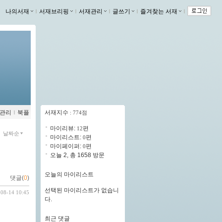
나의서재
ｌ
서재브리핑
ｌ
서재관리
ｌ
글쓰기
ｌ
즐겨찾는 서재
ｌ
관리
ｌ
북플
서재지수
: 774점
마이리뷰:
편
12
날짜순
마이리스트:
편
0
마이페이퍼:
편
0
오늘 2, 총 1658 방문
오늘의 마이리스트
댓글(
0
)
선택된 마이리스트가 없습니
-08-14 10:45
다.
최근 댓글