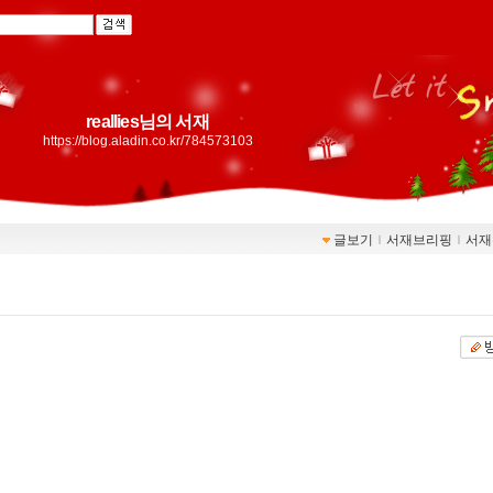
reallies님의 서재
https://blog.aladin.co.kr/784573103
글보기
ｌ
서재브리핑
ｌ
서재