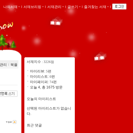
나의서재
ｌ
서재브리핑
ｌ
서재관리
ｌ
글쓰기
ｌ
즐겨찾는 서재
ｌ
서재지수
: 3226점
관리
ｌ
북플
마이리뷰:
편
5
마이리스트:
편
0
마이페이퍼:
편
74
오늘 4, 총 1675 방문
오늘의 마이리스트
선택된 마이리스트가 없습니
다.
최근 댓글