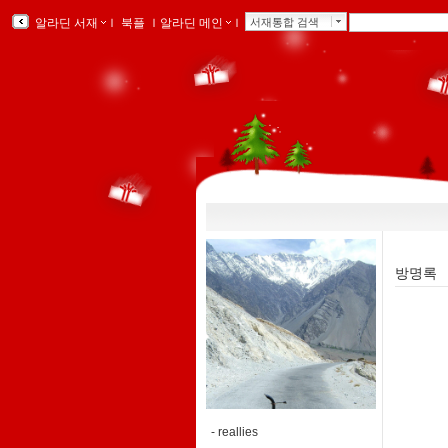
알라딘 서재
ｌ
북플
ｌ
알라딘 메인
ｌ
서재통합 검색
방명록
-
reallies