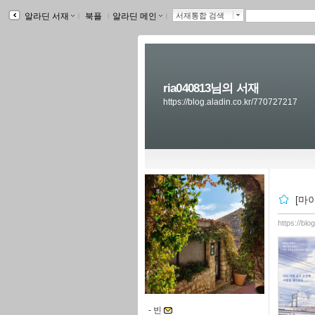
알라딘 서재
ｌ
북플
ｌ
알라딘 메인
ｌ
서재통합 검색
ria040813님의 서재
https://blog.aladin.co.kr/770727217
[마
https://bl
-
빈