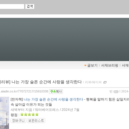
글보기
ｌ
서재브리핑
ｌ
서재
이리뷰] 나는 가장 슬픈 순간에 사랑을 생각한다
ｌ
리뷰/페이퍼
og.aladin.co.kr/770727217/15910338
빈
(
) l 2024
[전자책]
나는 가장 슬픈 순간에 사랑을 생각한다
- 행복을 말하기 힘든 삶일지
속 살아갈 이유가 되는 것들
새벽부터 지음 / 워터베어프레스 / 2024년 7월
평점 :