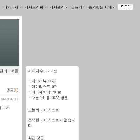
나의서재
ｌ
서재브리핑
ｌ
서재관리
ｌ
글쓰기
ｌ
즐겨찾는 서재
ｌ
관리
ｌ
북플
서재지수
: 7767점
마이리뷰:
편
60
마이리스트:
편
0
댓글(
0
)
마이페이퍼:
편
203
오늘 14, 총 4933 방문
-10-09 02:11
라도 계
오늘의 마이리스트
선택된 마이리스트가 없습니
다.
최근 댓글