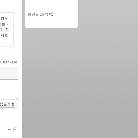
먼댓글 (트랙백)
 경우
하는 기
게는 전
 시월
ThanksTo