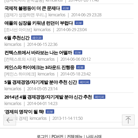
국제적 불평등이 더 큰 문제다
리뷰
[경제가 성장하면 우리..]
kimcarlos | 2014-06-29 23:28
애플의 심장을 키워낸 런던이 부럽다
리뷰
[조너선 아이브]
kimcarlos | 2014-06-29 23:04
6월 추천신간
페이퍼
kimcarlos | 2014-06-15 22:36
컨텍스트에서 바라보는 나는 어떨까
리뷰
[컨텍스트의 시대]
kimcarlos | 2014-06-06 00:12
케인스와 하이에크는 3라운드 진행중
리뷰
[케인스 하이에크]
kimcarlos | 2014-05-18 23:42
5월 경제경영/자기계발 분야 추천 신간
페이퍼
kimcarlos | 2014-05-05 23:14
2014년 4월 경제경영/자기계발 분야 신간 추천
페이퍼
kimcarlos | 2014-04-01 14:23
‘경제의 명작’이 될 책!
리뷰
[명작의 경제]
kimcarlos | 2013-11-14 11:50
로그인
l
PC버전
l
전체 메뉴
l
나의 서재