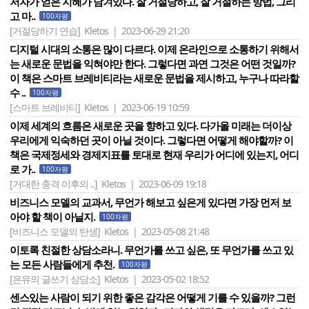
저자가 얻은 지혜가 담겨있다. 잘 거절당하고, 잘 거절하는 방법, 그리
고 마..
100자평
[거절당하기 연습]
Kletos | 2023-06-29 21:20
디지털 시대의 소통은 많이 다르다. 이제 온라인으로 소통하기 위해서
는 새로운 문법을 익혀야만 한다. 그렇다면 과연 그것은 어떤 것일까?
이 책은 스마트 브레비티라는 새로운 문법을 제시하고, 누구나 따라할
수 ..
100자평
[스마트 브레비티]
Kletos | 2023-06-19 10:59
이제 세계의 흐름은 새로운 곳을 향하고 있다. 다가올 미래는 더이상
우리에게 익숙하던 곳이 아닐 것이다. 그렇다면 어떻게 해야할까? 이
책은 국제정세와 경제지표를 토대로 현재 우리가 어디에 있는지, 어디
로 가..
100자평
[거대한 충격 이후의 ..]
Kletos | 2023-06-09 19:18
비즈니스 모델의 교과서, 무언가 해보고 싶은게 있다면 가장 먼저 보
아야 할 책이 아닐지.
100자평
[비즈니스 모델의 탄생]
Kletos | 2023-05-08 21:48
이토록 친절한 상담소라니. 무언가를 쓰고 싶은, 또 무언가를 쓰고 있
는 모든 사람들에게 추천.
100자평
[은유의 글쓰기 상담소]
Kletos | 2023-05-02 18:52
센스있는 사람이 되기 위한 좋은 감각은 어떻게 기를 수 있을까? 그런