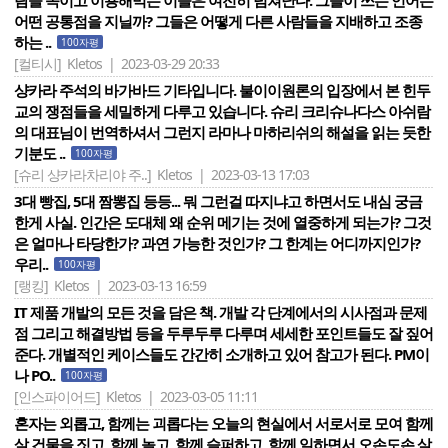
람을 속이고 이용해먹는 이들은 여전히 넘쳐난다. 그들이 쓰는 언어는
어떤 공통점을 지닐까? 그들은 어떻게 다른 사람들을 지배하고 조종
하는 ..
100자평
[컬티시]
Kletos | 2023-03-29 20:33
샹카라 주석의 바가바드 기타입니다. 불이이원론의 입장에서 본 힌두
교의 쟁점들을 세밀하게 다루고 있습니다. 슈리 크리슈나다스 아쉬람
의 대표님이 번역하셔서 그런지 라마나 마하리쉬의 해설을 읽는 듯한
기분도 ..
100자평
[슈리 샹카라차리야 주..]
Kletos | 2023-03-13 17:03
3대 빵집, 5대 짬뽕집 등등... 뭐 그런걸 따지냐고 하면서도 내심 궁금
한게 사실. 인간은 도대체 왜 순위 메기는 것에 열중하게 되는가? 그것
은 얼마나 타당한가? 과연 가능한 것인가? 그 한계는 어디까지인가?
우리..
100자평
[랭킹]
Kletos | 2023-03-13 16:59
IT 제품 개발의 모든 것을 담은 책. 개발 각 단계에서의 시사점과 문제
점 그리고 해결방법 등을 두루두루 다루며 세세한 포인트들도 잘 짚어
준다. 개별적인 케이스들도 간간히 소개하고 있어 참고가 된다. PM이
나 PO..
100자평
[인스파이어드]
Kletos | 2023-03-05 11:11
혼자는 외롭고, 함께는 괴롭다는 오늘의 현실에서 서로서로 모여 함께
살 건물을 짓고, 함께 놀고, 함께 슬퍼하고, 함께 일하면서 오손도손 살