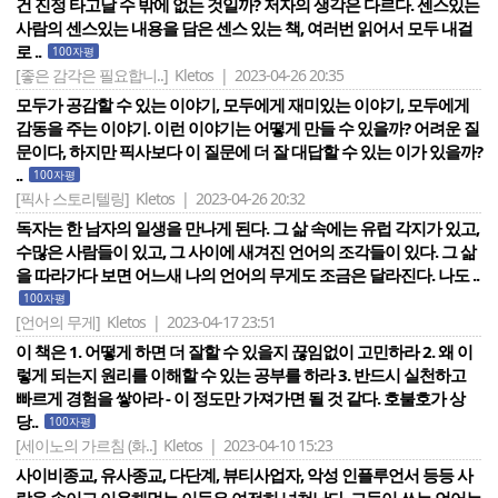
건 진정 타고날 수 밖에 없는 것일까? 저자의 생각은 다르다. 센스있는
사람의 센스있는 내용을 담은 센스 있는 책, 여러번 읽어서 모두 내걸
로 ..
100자평
[좋은 감각은 필요합니..]
Kletos | 2023-04-26 20:35
모두가 공감할 수 있는 이야기, 모두에게 재미있는 이야기, 모두에게
감동을 주는 이야기. 이런 이야기는 어떻게 만들 수 있을까? 어려운 질
문이다, 하지만 픽사보다 이 질문에 더 잘 대답할 수 있는 이가 있을까?
..
100자평
[픽사 스토리텔링]
Kletos | 2023-04-26 20:32
독자는 한 남자의 일생을 만나게 된다. 그 삶 속에는 유럽 각지가 있고,
수많은 사람들이 있고, 그 사이에 새겨진 언어의 조각들이 있다. 그 삶
을 따라가다 보면 어느새 나의 언어의 무게도 조금은 달라진다. 나도 ..
100자평
[언어의 무게]
Kletos | 2023-04-17 23:51
이 책은 1. 어떻게 하면 더 잘할 수 있을지 끊임없이 고민하라 2. 왜 이
렇게 되는지 원리를 이해할 수 있는 공부를 하라 3. 반드시 실천하고
빠르게 경험을 쌓아라 - 이 정도만 가져가면 될 것 같다. 호불호가 상
당..
100자평
[세이노의 가르침 (화..]
Kletos | 2023-04-10 15:23
사이비종교, 유사종교, 다단계, 뷰티사업자, 악성 인플루언서 등등 사