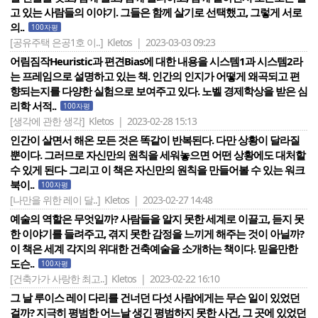
고 있는 사람들의 이야기. 그들은 함께 살기로 선택했고, 그렇게 서로
의..
100자평
[공유주택 은공1호 이..]
Kletos | 2023-03-03 09:23
어림짐작Heuristic과 편견Bias에 대한 내용을 시스템1과 시스템2라
는 프레임으로 설명하고 있는 책. 인간의 인지가 어떻게 왜곡되고 편
향되는지를 다양한 실험으로 보여주고 있다. 노벨 경제학상을 받은 심
리학 서적..
100자평
[생각에 관한 생각]
Kletos | 2023-02-28 15:13
인간이 살면서 해온 모든 것은 똑같이 반복된다. 다만 상황이 달라질
뿐이다. 그러므로 자신만의 원칙을 세워놓으면 어떤 상황에도 대처할
수 있게 된다- 그리고 이 책은 자신만의 원칙을 만들어볼 수 있는 워크
북이..
100자평
[나만을 위한 레이 달..]
Kletos | 2023-02-27 14:48
예술의 역할은 무엇일까? 사람들을 알지 못한 세계로 이끌고, 듣지 못
한 이야기를 들려주고, 겪지 못한 감정을 느끼게 해주는 것이 아닐까?
이 책은 세계 각지의 위대한 건축예술을 소개하는 책이다. 믿을만한
도슨..
100자평
[건축가가 사랑한 최고..]
Kletos | 2023-02-22 16:10
그 날 루이스 레이 다리를 건너던 다섯 사람에게는 무슨 일이 있었던
걸까? 지극히 평범한 어느날 생긴 평범하지 못한 사건, 그 곳에 있었던