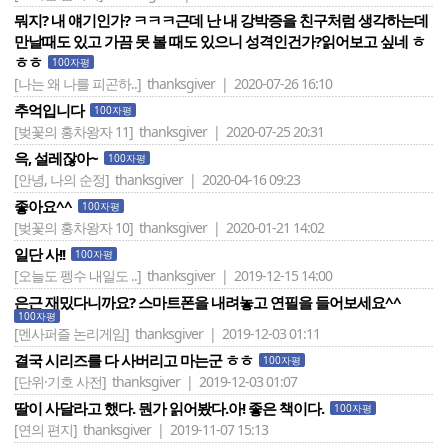
뭐지? 내 얘기인가? ㅋㅋㅋ근데 난 내 강박증을 친구처럼 생각하는데
만날때도 있고 가끔 못 볼 때도 있으니 성격인건가?읽어보고 싶네 ㅎ
ㅎㅎ
100자평
[나는 왜 나를 피곤하..]
thanksgiver | 2020-07-26 16:10
추억입니다
100자평
[벚꽃의 홍차왕자 11]
thanksgiver | 2020-07-25 20:31
윽, 설레잖아~
100자평
[안녕, 나의 순정]
thanksgiver | 2020-04-16 09:23
좋아요^^
100자평
[벚꽃의 홍차왕자 10]
thanksgiver | 2020-01-21 14:02
일단 사!!
100자평
[오늘도 펭수 내일도 ..]
thanksgiver | 2019-12-15 14:00
은근 재밌다니까요? 스마트폰을 내려놓고 연필을 들어보세요^^
100자평
[멘사퍼즐 논리게임]
thanksgiver | 2019-12-03 01:11
결국 시리즈를 다 사버리고 마는군 ㅎㅎ
100자평
[단위·기호 사전]
thanksgiver | 2019-12-03 01:07
딸이 사달라고 했다. 뭔가 읽어봤다.아! 좋은 책이다.
100자평
[연의 편지]
thanksgiver | 2019-11-07 15:13