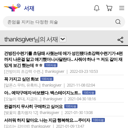
thanksgiver님의 서재
건방진수련기를 초딩때 사줬는데 애가 성인됐다초강력수련기가 4편
까지 나온걸 알고 얘기했더니사달란다... 사줘야 하나 ㅋ 저도 같이 재
밌게 보긴 했는데 ㅎㅎ
100자평
[건방이의 초강력 수련..]
thanksgiver | 2022-03-23 10:53
꼭 가지고 싶던 화보
100자평
[알폰스 무하, 유혹하..]
thanksgiver | 2021-11-08 02:04
아... 예약구매자 바보됐다. 백스테이지노트...
100자평
[오늘이 무대, 지금의 ..]
thanksgiver | 2021-04-30 18:16
완결까지 무사히 구매하고 싶어요
100자평
[벚꽃의 홍차왕자 12]
thanksgiver | 2021-01-30 13:08
서러워 하지 말아요. 나는 지금 행복해요.ㅡ주미자
100자평
[요리는 감이여]
thanksgiver | 2021-01-09 13:47