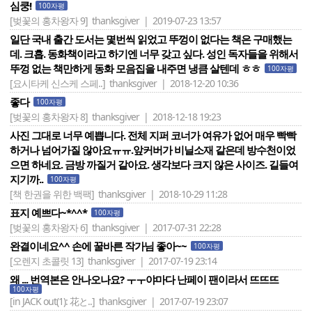
심쿵!
100자평
[벚꽃의 홍차왕자 9]
thanksgiver | 2019-07-23 13:57
일단 국내 출간 도서는 몇번씩 읽었고 뚜껑이 없다는 책은 구매했는
데. 크흡. 동화책이라고 하기엔 너무 갖고 싶다. 성인 독자들을 위해서
뚜껑 없는 책만하게 동화 모음집을 내주면 냉큼 살텐데 ㅎㅎ
100자평
[요시타케 신스케 스페..]
thanksgiver | 2018-12-20 10:36
좋다
100자평
[벚꽃의 홍차왕자 8]
thanksgiver | 2018-12-18 19:23
사진 그대로 너무 예쁩니다. 전체 지퍼 코너가 여유가 없어 매우 빡빡
하거나 넘어가질 않아요ㅠㅠ.앞커버가 비닐소재 같은데 방수천이었
으면 하네요. 금방 까질거 같아요. 생각보다 크지 않은 사이즈. 길들여
지기까..
100자평
[책 한권을 위한 백팩]
thanksgiver | 2018-10-29 11:28
표지 예쁘다~*^^*
100자평
[벚꽃의 홍차왕자 6]
thanksgiver | 2017-07-31 22:28
완결이네요^^ 손에 꿀바른 작가님 좋아~~
100자평
[오렌지 초콜릿 13]
thanksgiver | 2017-07-19 23:14
왜 ... 번역본은 안나오나요? ㅜㅜ야마다 난페이 팬이라서 뜨뜨뜨
100자평
[in JACK out(1): 花と..]
thanksgiver | 2017-07-19 23:07