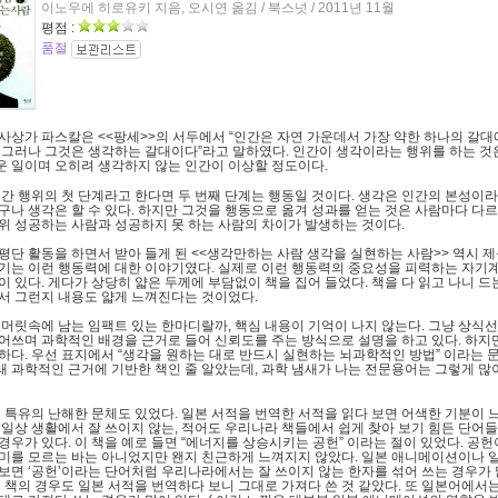
이노우에 히로유키 지음, 오시연 옮김 / 북스넛 / 2011년 11월
평점 :
품절
 사상가 파스칼은
<<
팡세
>>
의 서두에서
“
인간은 자연 가운데서 가장 약한 하나의 갈대
.
그러나 그것은 생각하는 갈대이다
”
라고 말하였다
.
인간이 생각이라는 행위를 하는 것
 일이며 오히려 생각하지 않는 인간이 이상할 정도이다
.
간 행위의 첫 단계라고 한다면 두 번째 단계는 행동일 것이다
.
생각은 인간의 본성이라
구나 생각은 할 수 있다
.
하지만 그것을 행동으로 옮겨 성과를 얻는 것은 사람마다 다르
위 성공하는 사람과 성공하지 못 하는 사람의 차이가 발생하는 것이다
.
평단 활동을 하면서 받아 들게 된
<<
생각만하는 사람 생각을 실현하는 사람
>>
역시 
기는 이런 행동력에 대한 이야기였다
.
실제로 이런 행동력의 중요성을 피력하는 자기
이 있다
.
게다가 상당히 얇은 두께에 부담없이 책을 집어 들었다
.
책을 다 읽고 나니 드
서 그런지 내용도 얇게 느껴진다는 것이었다
.
 머릿속에 남는 임팩트 있는 한마디랄까
,
핵심 내용이 기억이 나지 않는다
.
그냥 상식
어쓰며 과학적인 배경을 근거로 들어 신뢰도를 주는 방식으로 설명을 하고 있다
.
하지만
매하다
.
우선 표지에서
“
생각을 원하는 대로 반드시 실현하는 뇌과학적인 방법
”
이라는 
 과학적인 근거에 기반한 책인 줄 알았는데
,
과학 냄새가 나는 전문용어는 그렇게 많
 특유의 난해한 문체도 있었다
.
일본 서적을 번역한 서적을 읽다 보면 어색한 기분이 
 일상 생활에서 잘 쓰이지 않는
,
적어도 우리나라 책들에서 쉽게 찾아 보기 힘든 단어들
경우가 있다
.
이 책을 예로 들면
“
에너지를 상승시키는 공헌
”
이라는 절이 있었다
.
공헌
미를 모르는 바는 아니었지만 왠지 친근하게 느껴지지 않았다
.
일본 애니메이션이나 
 보면
‘
공헌
’
이라는 단어처럼 우리나라에서는 잘 쓰이지 않는 한자를 섞어 쓰는 경우가
 책의 경우도 일본 서적을 번역하다 보니 그대로 가져다 쓴 것 같았다
.
또 일본어에서는