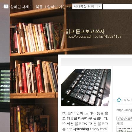
알라딘 서재
ｌ
북플
ｌ
알라딘 메인
ｌ
서재통합 검색
읽고 듣고 보고 쓰자
https://blog.aladin.co.kr/745524157
약간
https://bl
책, 음악, 영화, 드라마 등을 보
고 리뷰를 마구마구 올립니다.
세요
^^ 세컨 블로그이고 본 블로그
는 http://plusblog.tistory.com