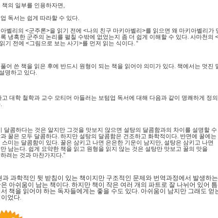
 책의 일부를 인용하자면
,
업 독서는 쉽게 따라할 수 있다
.
키아벨리의
<
군주론
>
을 읽기 전에
<
나의 친구 마키아벨리
>
를 읽으면 왜 마키아벨리가 
록 냉혹한 군주의 논리를 펼칠 수밖에 없었는지 좀 더 쉽게 이해할 수 있다
.
사마천의
 읽기 전에
<
그림으로 보는 사기
>
를 먼저 읽는 식이다
. “
 풀어 쓴 책을 읽은 후에 반드시 원형이 되는 책을 읽어야 의미가 있다
.
책에서는 멋진 
설명하고 있다
.
고 대학 철학과 교수 모티머 아들러는 보텀업 독서에 대해 다음과 같이 명쾌하게 정
다
.
이 달콤하다는 것은 알지만 그것을 맛보지 않으면 설탕의 달콤함과의 차이를 설명할 수
과 꿀은 모두 달콤하다
.
하지만 설탕의 달콤함은 건조하고 화학적이다
.
반면에 꿀에는
 스미는 달콤함이 있다
.
꿀은 삼키고 나면 은은한 기운이 남지만
,
설탕은 삼키고 나면
만 남는다
.
쉽게 요약한 책을 읽고 원형을 읽지 않는 것은 설탕만 맛보고 꿀의 맛을
하려는 것과 마찬가지다
.”
현과 과학적인 뒷 받침이 있는 책이지만 구조적인 문제와 번역과정에서 발생하
간은 아쉬움이 남는 책이다
.
하지만 책이 작은 여러 개의 파트로 잘 나뉘어 있어 
서 책을 읽어야 하는 독자들에게는 좋을 수도 있다
.
아쉬움이 남지만 그래도 얻
책이었다
.