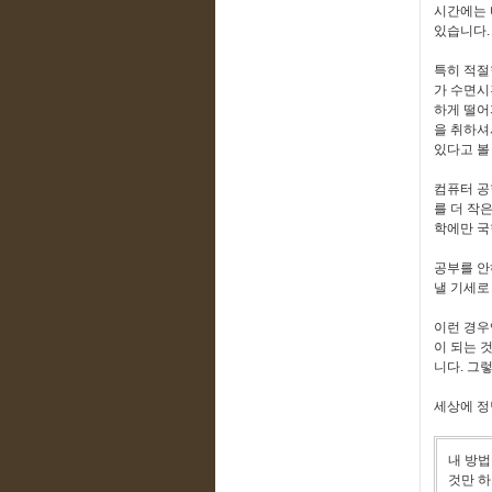
시간에는 
있습니다.
특히 적절
가 수면시
하게 떨어
을 취하셔
있다고 볼
컴퓨터 공학
를 더 작
학에만 국
공부를 안
낼 기세로
이런 경우
이 되는 
니다. 그
세상에 정
내 방법
것만 하