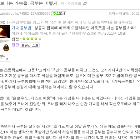
보다는 가속을, 공부는 이렇게
ｌ
책 - 자기계발
og.aladin.co.kr/745524157/5385673
꼬마낙타
(
) l 2012
[가속공부법]을 읽고 리뷰 작성 후 본 페이퍼에 먼 댓글(트랙백)을 보내주세요.
가속 공부법
- 성공과 합격에 빠르게 도달하려면 아웃풋을 내는 공부를 하라!
이와세 다이스케 지음, 박정애 옮김 / 랜덤하우스코리아 / 2011년 10월
평점 :
절판
는 초등학교에서 고등학교까지 12년의 공부를 마치고 그것도 모자라서 4년의 대학생
다. 지겨운 공부를 마치고 취업을 어렵게 해도, 업무에 대한 공부, 자기계발에 대한 공
다. 따라서 공부방법에 대한 책이 끊임없이 쏟아져나오고 있습니다. 《가속공부법》 역
어 공부의 본질에 대해 생각하는 책이라고 할 수 있습니다.
법이란 "슬로우 인, 패스트 아웃"이라는 개념을 나타내는 단어입니다. 레이싱 게임을 
도를 낮추어 코너에 진입한 뒤, 코너를 빠져 나오는 순간 가속을 해서 직선주로에서 최
 공부에 대입한 것입니다.
 측면에서 공부는 잘 되는 시간이 있기도 하고 정말 공부가 안 되는 때도 있습니다. 이
 시간) 이라는 생각으로 책상에만 앉아서 허송세월을 보내면 공부는 공부대로 안되고 시
게 되어 효율이 정말 안좋게 됩니다. 공부가 잘 되는 시간이 있고 안 되는 시간이 있다