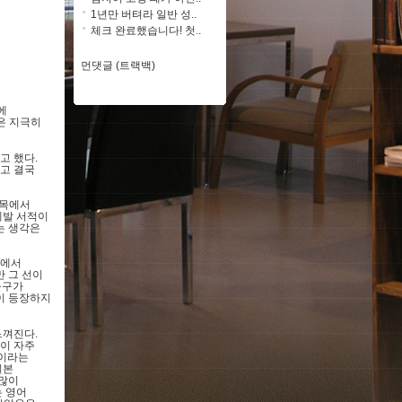
1년만 버텨라 일반 성..
체크 완료했습니다! 첫..
먼댓글 (트랙백)
에
은 지극히
고 했다
.
고 결국
제목에서
계발 서적이
는 생각은
선에서
 그 선이
문구가
이 등장하지
느껴진다
.
이 자주
이라는
일본
 많이
 영어