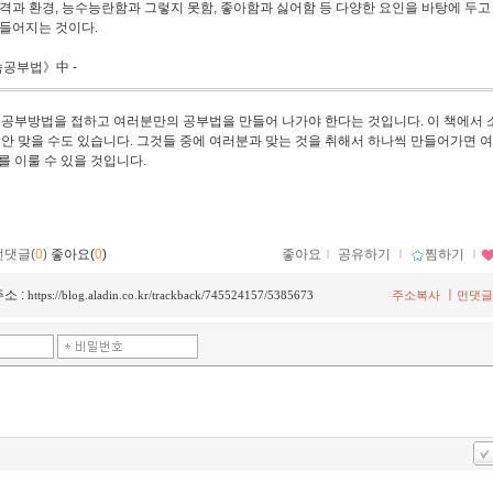
격과 환경, 능수능란함과 그렇지 못함, 좋아함과 싫어함 등 다양한 요인을 바탕에 두고
들어지는 것이다.
속공부법》中 -
 공부방법을 접하고 여러분만의 공부법을 만들어 나가야 한다는 것입니다. 이 책에서 
 안 맞을 수도 있습니다. 그것들 중에 여러분과 맞는 것을 취해서 하나씩 만들어가면 
를 이룰 수 있을 것입니다.
먼댓글(
0
)
좋아요(
0
)
좋아요
ｌ
공유하기
ｌ
찜하기
ｌ
소 :
ㅣ
https://blog.aladin.co.kr/trackback/745524157/5385673
주소복사
먼댓글