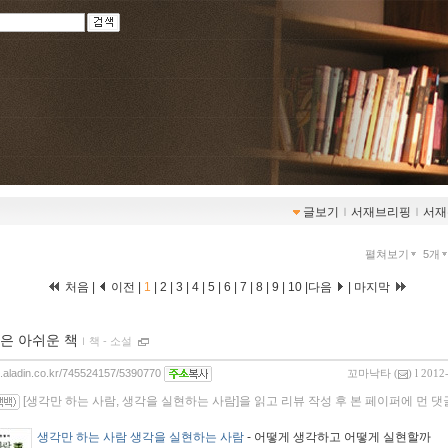
글보기
ｌ
서재브리핑
ｌ
서재
펼쳐보기
5개
처음 |
이전 |
1
|
2
|
3
|
4
|
5
|
6
|
7
|
8
|
9
|
10
|
다음
|
마지막
은 아쉬운 책
ｌ
책 - 소설
og.aladin.co.kr/745524157/5390770
꼬마낙타
(
) l 2012
[생각만 하는 사람, 생각을 실현하는 사람]을 읽고 리뷰 작성 후 본 페이퍼에 먼 
생각만 하는 사람 생각을 실현하는 사람
- 어떻게 생각하고 어떻게 실현할까