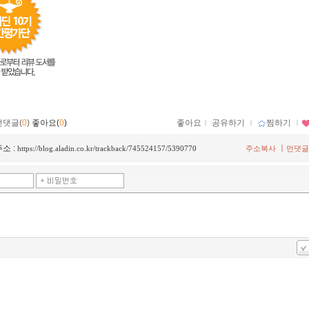
먼댓글(
0
)
좋아요(
0
)
좋아요
ｌ
공유하기
ｌ
찜하기
ｌ
소 :
ㅣ
https://blog.aladin.co.kr/trackback/745524157/5390770
주소복사
먼댓글