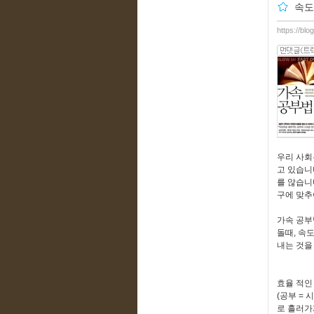
속도
https://bl
우리 사회
고 있습니
를 않습니
구에 맞추
가속 공부
돌때, 속
내는 것을
효율 적인
(공부 =
로 흘러가