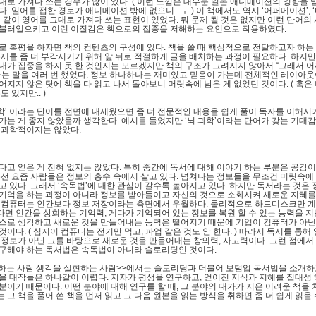
대로 가져다 쓰는 경우가 많이 있다
. (
이런 느낌은 대부분 일본 애니메이션의 영향을 
다
.
일어를 접한 경로가 애니메이션 밖에 없으니
..
ㅜ
)
이 책에서도 역시
‘
어퍼메이션
’, ‘
’
같이 영어를 그대로 가져다 쓰는 표현이 있었다
.
뭐 문제 될 것은 없지만 이런 단어의
불러일으키고 이런 이질감은 책으로의 집중을 저해하는 요인으로 작용하였다
.
로 혹평을 하자면 책의 컨텐츠의 구성에 있다
.
책을 쓸 때 핵심적으로 전달하고자 하는
주제를 좀 더 부각시키기 위해 앞 뒤로 적절하게 글을 배치하는 과정이 필요하다
.
하지만
내가 집중을 하지 못 한 것인지는 모르겠지만 책의 구조가 그려지지 않아서
“
그래서 
는 말을 여러 번 했었다
.
정보 하나하나는 재미있고 믿음이 가는데 전체적인 레이아웃
어지지 않은 탓에 책을 다 읽고 나서 돌아보니 머릿속에 남은 게 없었던 것이다
. (
혹은
수도 있지만
.. )
학
’
이라는 단어를 전면에 내세웠으면 좀 더 전문적인 내용을 쉽게 풀어 독자를 이해시
가는 게 좋지 않았을까 생각한다
.
예시를 들었지만
‘
뇌 과학
’
이라는 단어가 갖는 기대감
 과학적이지는 않았다
.
다고 얻은 게 전혀 없지는 않았다
.
특히 중간에 독서에 대해 이야기 하는 부분은 공감이
선 요즘 사람들은 정보의 홍수 속에서 살고 있다
.
넘쳐나는 정보들을 무조건 머릿속에
고 있다
.
그래서
‘
속독법
’
에 대한 관심이 갈수록 높아지고 있다
.
하지만 독서라는 것은 
기억을 하는 과정이 아니라 정보를 받아들이고 자신의 것으로 소화시켜 새로운 지혜
.
컴퓨터는 인간보다 정보 저장이라는 측면에서 우월하다
.
물리적으로 하드디스크만 
면 인간을 상회하는 기억력
,
게다가 기억되어 있는 정보를 복원 할 수 있는 능력을 
스로 생각하고 새로운 것을 만들어내는 능력은 떨어지기 때문에 기업이 컴퓨터가 아닌
 것이다
. (
심지어 컴퓨터는 전기만 먹고
,
파업 같은 것도 안 한다
. )
따라서 독서를 통해 
 정보가 아닌 그를 바탕으로 새로운 것을 만들어내는 창의력
,
사고력이다
.
그런 점에서
구해야 하는 독서법은 속독법이 아니라 슬로리딩인 것이다
.
하는 사람 생각을 실현하는 사람
>>
에서는 슬로리딩과 더불어 보텀업 독서법을 소개하
을 대작들은 하나같이 어렵다
.
저자가 평생을 연구하고
,
얻어진 지식과 지혜를 집대성
부분이기 때문이다
.
어떤 분야에 대해 연구를 할 때
,
그 분야의 대가가 지은 어려운 책을
 그 책을 풀어 쓴 책을 먼저 읽고 그 다음 원본을 읽는 방식을 취하면 좀 더 쉽게 읽을