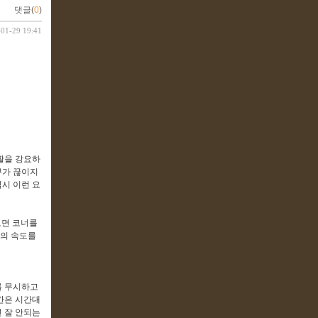
댓글(
0
)
-01-29 19:41
활을 강요하
부가 끊이지
시 이런 요
보면 코너를
고의 속도를
를 무시하고
간은 시간대
면 잘 안되는