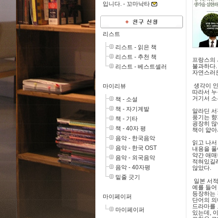
입니다. -
꼬마낙타
리스트
리스트 - 읽은 책
리스트 - 추천 책
프랑스의
불과하다
리스트 - 베스트셀러
자연스러운
생각이 인
마이리뷰
따라서 누
거기서 소
책 - 소설
책 - 자기계발
알라딘 서
풍기는 향
책 - 기타
굉장히 많
책 - 40자 평
책이 얇아
음악 - 한국음악
읽고 나서
음악 - 한국 OST
내용을 풀
약간 애
음악 - 외국음악
적혀있길래
음악 - 40자평
않았다
.
밑줄 긋기
일본 서적
예를 들어
등장하는 
마이페이퍼
단어의 의
드라마를
마이페이퍼
있는데
,
이