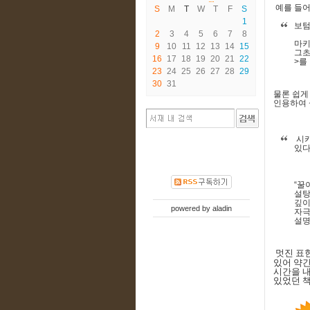
예를 들어
S
M
T
W
T
F
S
1
보텀
2
3
4
5
6
7
8
마
9
10
11
12
13
14
15
그초
16
17
18
19
20
21
22
>
를
23
24
25
26
27
28
29
30
31
물론 쉽게
인용하여 
시카
있
“
꿀
설탕
깊이
powered by
aladin
자극
설명
멋진 표
있어 약
시간을 내
있었던 