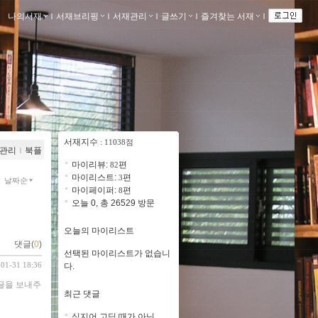
나의서재
ｌ
서재브리핑
ｌ
서재관리
ｌ
글쓰기
ｌ
즐겨찾는 서재
ｌ
서재지수
: 11038점
관리
ｌ
북플
마이리뷰:
편
82
마이리스트:
편
3
날짜순
마이페이퍼:
편
8
오늘 0, 총 26529 방문
오늘의 마이리스트
댓글(
0
)
선택된 마이리스트가 없습니
-01-31 18:36
다.
댓글을 보내주
최근 댓글
심지어 고딩 때가 아닌..