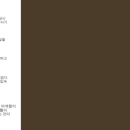
당시
<
사기
말을
의하고
 없다
.
 입속
는 어색함이
틈틈이
는 것이