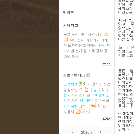
표현을 그
양해 바란
페이스 뇌
방명록
이질감을 
마지막으
있고 그 
서재 태그
읽으면서 
거지
…”
라
소
구호
독서
미아
서평
성당
있게 만들
설
나쁜 걸 
수단
십대
아프리카
에세
이
울지마톤즈
이태석
인생
자
또
‘
뇌 과
기계발
전기
종교
책
철학
청
방향으로 
시킬 만큼
소년
톤즈
물론 그렇
되었다
.
우
프로덕트 태그
넣으려 하
받아들여 
동화
고등학생
레인저스
성공
과정이다
소설
성장소설
수능
수학
수
추가해준다
하지만 스
험서
시리즈
어린이
어린이도
고용하는
서
에세이
영국문학
외국동화
것은 단순
판타지
독서가 추
자기계발
정석
판타
팬터지
지동화
<<
생각만
역사에 남
책이 대
읽기보다는
것이다
.
2026
8