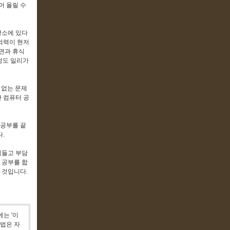
어 올릴 수
장소에 있다
억력이 현저
면과 휴식
정도 일리가
수 없는 문제
단 컴퓨터 공
 공부를 끝
.
힘들고 부담
서 공부를 합
 것입니다.
는 '이
방법은 자