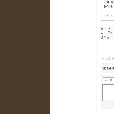
신의 성
들여 만
- 《가
결국 여러
법이 몸에
원하는 바
댓글(
0
)
먼댓글 주