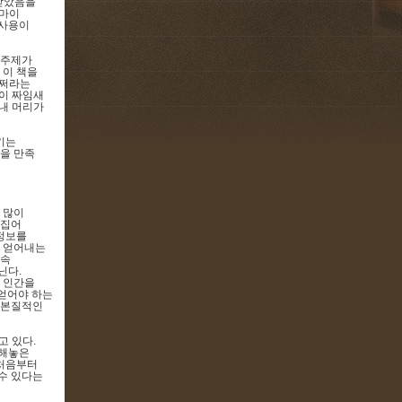
받았음을
마이
 사용이
 주제가
 이 책을
어쩌라는
이 짜임새
 내 머리가
키는
을 만족
 많이
 집어
정보를
를 얻어내는
계속
지닌다
.
 인간을
얻어야 하는
 본질적인
고 있다
.
 해놓은
 처음부터
 수 있다는