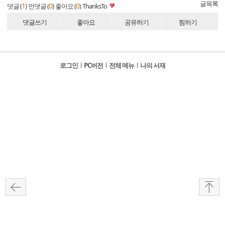
글목록
1
0
0
댓글 (
)
먼댓글 (
)
좋아요 (
)
ThanksTo
댓글쓰기
좋아요
공유하기
찜하기
로그인
l
PC버전
l
전체 메뉴
l
나의 서재