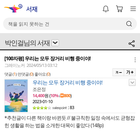
박인걸님의 서재
[100자평] 우리는 모두 장거리 비행 중이야!
메뉴
그레이노커 2024/05/13 03:12
1
0
0
댓글 (
)
먼댓글 (
)
좋아요 (
)
우리는 모두 장거리 비행 중이야!
조은정
14,400
원 (
10%
↓
800
)
2023-01-10
: 83
*추천글이 다른 책이랑 바뀐듯 // 불규칙한 일정 속에서도 균형잡
힌 생활을 하는 법을 소개한 대목이 좋았다 (148p)