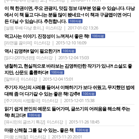
이 책 한권이면, 주요 관광지, 맛집 정보 대부분 얻을 수 있습니다. 다낭
에서 이 책 들고 다니는 분들 많이 봤네요~! 이 책과 구글맵이면 어디
든 다닐 수 있습니다. 추천합니다.
100자평
[설렘 두배 다낭 호이..]
미스터강 | 2017-01-02 13:26
먹고사는 이야기. 진정성이 느껴져서 좋은 책!
100자평
[라면을 끓이며]
미스터강 | 2015-12-10 16:09
역시 김영하!! 말이 필요한가?!
100자평
[읽다 (2015년판)]
미스터강 | 2015-12-04 15:03
냉철하고, 현실적으로 바라보는 김영하만한 작가가 있나?! 소설도 좋
지만, 산문도 훌륭하다!!
100자평
[말하다]
미스터강 | 2015-12-04 15:01
주기자 자신의 사례를 들어서 이해하기가 보다 쉬웠고, 무지했던 법에
대해 좀 더 다가갈 수 있는 좋은 책! 강추!!
100자평
[주기자의 사법활극]
미스터강 | 2015-12-01 15:38
읽기 쉽게 본인의 예문도 들어가며, 글쓰기의 어려움을 해소해 주는
책! 최고다!!
100자평
[유시민의 글쓰기 특강]
미스터강 | 2015-11-26 18:45
마왕 신해철 그를 알 수 있는.. 좋은 책
100자평
[마왕 신해철]
미스터강 | 2015-11-20 20:01