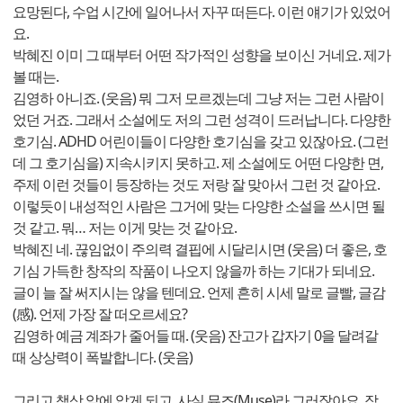
요망된다, 수업 시간에 일어나서 자꾸 떠든다. 이런 얘기가 있었어
요.
박혜진 이미 그 때부터 어떤 작가적인 성향을 보이신 거네요. 제가
볼 때는.
김영하 아니죠. (웃음) 뭐 그저 모르겠는데 그냥 저는 그런 사람이
었던 거죠. 그래서 소설에도 저의 그런 성격이 드러납니다. 다양한
호기심. ADHD 어린이들이 다양한 호기심을 갖고 있잖아요. (그런
데 그 호기심을) 지속시키지 못하고. 제 소설에도 어떤 다양한 면,
주제 이런 것들이 등장하는 것도 저랑 잘 맞아서 그런 것 같아요.
이렇듯이 내성적인 사람은 그거에 맞는 다양한 소설을 쓰시면 될
것 같고. 뭐… 저는 이게 맞는 것 같아요.
박혜진 네. 끊임없이 주의력 결핍에 시달리시면 (웃음) 더 좋은, 호
기심 가득한 창작의 작품이 나오지 않을까 하는 기대가 되네요.
글이 늘 잘 써지시는 않을 텐데요. 언제 흔히 시세 말로 글빨, 글감
(感). 언제 가장 잘 떠오르세요?
김영하 예금 계좌가 줄어들 때. (웃음) 잔고가 갑자기 0을 달려갈
때 상상력이 폭발합니다. (웃음)
그리고 책상 앞에 앉게 되고. 사실 뮤즈(Muse)라 그러잖아요. 작