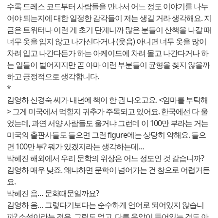
수록 드레스 코드부터 사람들을 만나서 어느 정도 이야기를 나누
어야 되는지에 대한 일정한 감각들이 저는 생길 거라 생각해요. 지
금은 트위터나 이런 게 초기 단계니까 많은 분들이 산책을 나갈 때
너무 옷을 입지 않고 나가신다거나 (웃음) 아니면 너무 옷을 많이
차려 입고 나간다든가 하는 아케이드에 차려 몰고 나간다거나 하
는 일들이 벌어지지만 곧 아마 이런 부분들이 균형을 찾지 않을까
하고 긍정적으로 생각합니다.
*
김영하 신경숙 씨가 내년에 책이 한 권 나오고요. <엄마를 부탁해
> 그게 미국에서 먹힐지 귀추가 주목되고 있어요. 한국에선 다 울
었는데, 과연 서양 사람들도 울거냐 그런데 이 100만 부라는 거는
미국의 출판사들도 들으면 그런 figure에는 상당히 약해요. 들으
면 100만 부? 뭐가 있겠지라는 생각하는데…
박혜진 해외에서 우리 문학의 위상은 어느 정도인 것 같습니까?
김영하 매우 낮죠. 왜냐하면 문학이 넘어가는 건 참으로 어렵거든
요.
박혜진 음… 문화때문일까요?
김영하 음… 그렇다기보다는 순수하게 언어로 되어있지 않습니
까? 소설이라는 것은. 그림도 없고, 다른 음악이 들어있는 것도 아