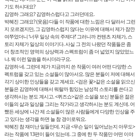
기도 하시대요?
김영하 그래요? 김영하스럽다고 그러던데요.
박혜진 그래요? (웃음) 다들 이 작품에 대한 느낌은 다 달라서 그런
지 모르겠지만, 그 김영하스럽지 않다는 이유에 대해서 제가 잠깐
여쭈었더니 ‘너무 일상 속의 주제다!’ 그러니까 컨텐츠 자체가, 스
토리 자체가 일상의 이야기다. 사실 그 전의 나왔던 작품들은 좀
더 창조적인 영역의 상상력과 스펙트럼이 좀 더 넓었지 않았었느
냐. 뭐 이런 말씀을 하시더라구요.
김영하 네. 그런데 제가 지금까지 쓴 작품이 여러 어떤 다양한 스
펙트럼을 갖고 있는 소설들이 많아서요. 많은 분들이 저에 대해서
각기 상이한 인상들을 갖고 계세요. <검은 꽃>같은 소설을 읽으신
분들은 김영하에 대해서 뭐랄까 힘있는 남성적 스토리를 쓴다고
생각하시는 분도 계시고. <퀴즈쇼>같은 소설을 보신 분들은 젊은
이들의 삶과 일상을 그리는 작가라고 생각하시는 분도 계신데. 어
쨌든 세상에 나간 제 소설들이 많은 사람들에게 다양한 인상을 주
고 있다는 생각을 하면 늘 참 경이로워요.
박혜진 참 재미난 일들인데. 지금 <무슨 일이 일어났는지 아무도>
라는 작품에 13편이 들어 있는데. 그 중에 한 두 작품만 어떤 이야