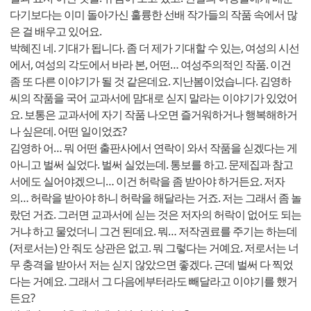
다기보다는 이미 돌아가신 훌륭한 선배 작가들의 작품 속에서 많
은 걸 배우고 있어요.
박혜진 네. 기대가 됩니다. 좀 더 제가 기대할 수 있는, 여성의 시선
에서, 여성의 각도에서 바라 본, 어떤… 여성주의적인 작품. 이건
좀 또 다른 이야기가 될 것 같은데요. 지난봄이었습니다. 김영하
씨의 작품을 국어 교과서에 맘대로 싣지 말라는 이야기가 있었어
요. 보통은 교과서에 자기 작품 나오면 즐거워하거나 행복해하거
나 싶은데. 어떤 일이었죠?
김영하 어… 뭐 어떤 출판사에서 연락이 와서 작품을 싣겠다는 게
아니고 벌써 실었다. 벌써 실었는데. 통보를 하고. 문제집과 참고
서에도 실어야겠으니… 이건 허락을 좀 받아야 하거든요. 저자
의… 허락을 받아야 하니 허락을 해달라는 거죠. 저는 그래서 좀 놀
랐던 거죠. 그러면 교과서에 싣는 것은 저자의 허락이 없어도 되는
거냐 하고 물었더니 그건 된데요. 뭐… 저작권료를 주기는 하는데
(저로서는) 안 줘도 상관은 없고. 뭐 그렇다는 거예요. 저로서는 너
무 충격을 받아서 저는 싣지 않았으면 좋겠다. 근데 벌써 다 찍었
다는 거예요. 그래서 그 다음에부터라도 빼달라고 이야기를 했거
든요?