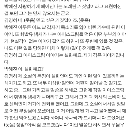
박혜진 사랑하기에 헤어진다는 오래된 거짓말이라고 표현하신
걸 보면 그거는 믿지 않으시는 군요.
김영하 네. (웃음) 믿고 싶은 거짓말이죠. (웃음)
박혜진 아무튼 어느 날 갑자기 목소리를 잃어버린 가수에 관한 이
야기. 또 휘발유 냄새가 나는 아이스크림을 먹은 어떤 부부의 이야
기. 현실감이 없는 이야기 같기도 하면서 또 주변에 있을 것 같은.
나도 이런 일을 당하면 마치 이렇게 (일이) 전개될 것 같은.
김영하 그 아이스크림 이야기는 실화예요. 제가 겪은 이야기입니
다.
박혜진 아, 실화예요?
김영하 제 소설의 특징이 실화인데도 과연 이런 일이 있을까하는
식이기도 하고. 또 너무 이상한 일인데 어쩐지 일어날 것 같기도
하고 좀… 그런 거라고들 말씀을 하세요. 그런데 정말 아이스크림
에서 휘발유 냄새가 나더라구요. 그래서 그 제과 회사의 소비자 보
호 센터인지 거기에 전화를 했어요. 그런데 그 소설에서처럼 정말
로 어떤 부장님이 오셨어요. 이거 어떻게 된 거냐고 물어봤더니 제
가 한번 먹어보겠습니다 하더니 하나씩 까 드시더니 다 드셨어요.
(웃음) 정말! ‘아직 잘 모르겠습니다’ 이런 말씀만 하시면서 우물우