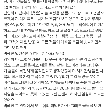
관. 이런 것들을 읽어내는 데 탁월하다 이런 평이 있더라구요. (웃
음) 여성들에 대해 잘 아신다고 자평하시나요?
김영하 아닙니다. (웃음) 저는 여성을 잘 몰라요. 잘 모르고 정말 모
르겠어요. 여자들은… 남자는 조금만 보고 있으면 금방 지루해지
잖아요. 남자는 참 단순한 면이 많잖아요. 남자는 직설적이고 단순
하고. 그런데 여성들은 봐도, 봐도 잘 모르겠어요. 모르겠고. 뭐랄
까… 미끄러진다고 해야할까? 생각과 행동, 그리고 그 행동의 결
과, 그것에 대한 반응. 이 모든 것들이 예측을 조금씩 빗나가면서
그런 것 같구요.
박혜진 일관성이 없다는 건가요? (웃음)
김영하 아, 그렇진 않습니다. (웃음) 여성분들은 나름의 일관성이
있죠. 그걸 모를 뿐이죠. 예를 들면 갈릴레오 이전에는 그냥 우리
가 별들이 복잡하게 움직인다고 생각했잖아요. 하지만 별들은 나
름의 질서를 가지고 움직이고 있죠. 우리가 그걸 몰랐을 뿐이지.
여성들도 그렇다고 생각해요. 여성들도 나름대로 충분한 일관성
을 가지고 (생각과 행동을) 하고 있지만, 그러다보니까 그 별의 움
직임을 파악하지 못하고 있는 그런 단곈데. 하지만 열심히 보고는
있어요.
박혜진 그 관찰에서 오는 심리 파악인가요? 그래도 글들을 보면