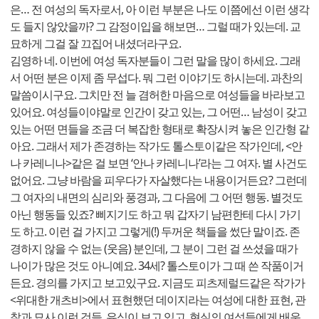
은… 전 여성의 독자로서, 아 이런 부분은 나도 이쯤에선 이런 생각
도 들지 않았을까? 그 감정이입을 해보면… 그럴 때가 있는데. 교
묘하게 그걸 잘 끄집어 내셨더라구요.
김영하 네. 이번에 여성 독자분들이 그런 말을 많이 하세요. 그래
서 어떤 분은 이제 좀 무섭다. 뭐 그런 이야기도 하시는데. 과찬의
말씀이시구요. 그치만 전 늘 겸허한 마음으로 여성들을 바라보고
있어요. 여성들이야말로 인간이 갖고 있는, 그 어떤… 남성이 갖고
있는 어떤 면들을 조금 더 복잡한 형태로 확장시켜 놓은 인간형 같
아요. 그래서 제가 존경하는 작가도 톨스토이같은 작가인데, <안
나 카레니나>같은 걸 보면 ‘안나 카레니나’라는 그 여자. 별 사건도
없어요. 그냥 바람을 피우다가 자살했다는 내용이거든요? 그런데
그 여자의 내면의 심리와 풍경과, 그 다음에 그 어떤 행동. 별것도
아닌 행동들 있죠? 삐지기도 하고 뭐 갑자기 남편한테 다시 가기
도 하고. 이런 걸 가지고 그렇게(!) 두꺼운 책들을 썼단 말이죠. 존
경하지 않을 수 없는 (웃음) 분인데, 그 분이 그런 걸 쓰셨을 때가
나이가 많은 것도 아니예요. 34세? 톨스토이가 그 때 쓴 작품이거
든요. 경의를 가지고 보고있구요. 지금도 피츠제럴드같은 작가가
<위대한 개츠비>에서 표현했던 데이지라는 여성에 대한 표현, 관
찰과 묘사 이런 것들. 유심이 보고 있고. 현실의 여성들에게 배운