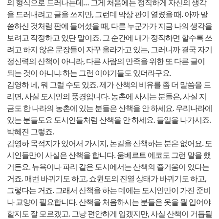
의 형식으로 드러나는데… 그게 처음에는 정직하게 자신의 생각
을 드러내려고 글을 쓰지만, 그런데 막상 판이 열렸을 때. 아까 말
씀하신 것처럼 판에 들어섰을 때, 다른 누군가가 지금 나의 생각을
보려고 작정하고 있단 말이죠. 그 순간에 내가 정직하면 할수록 쓰
려고 하지 않은 문장들이 자꾸 올라가고 있는, 그러니까 결국 자기
정신력의 산책이 아니라, 다른 사람의 만족을 위한 또 다른 글이
되는 것이 아니냐 하는 그런 이야기들도 있더라구요.
김영하 네, 뭐 그럴 수도 있죠. 제가 산책의 비유를 좀 더 말씀을 드
리면, 사실 도시인의 풍경입니다. 농촌에 사시는 분들은, 사실 지
금도 한 나라의 농촌에 있는 분들은 산책을 안 하세요. 우리나라에
있는 분들도요 도시인들처럼 산책을 안 하세요. 들일을 나가시죠.
박혜진 그렇죠.
김영하 목적지가 있어서 가시지, 논길을 산책하는 분은 없어요. 도
시인들만이 사실은 산책을 합니다. 움베르트 에코도 그런 말을 했
거든요. 뉴욕이나 파리 같은 도시에서는 산책의 즐거움이 있다는
거죠. 매번 바뀌기도 하고, 쇼윈도의 진열 상태가 바뀌기도 하고,
그렇다는 거죠. 그래서 산책을 하는 데에는 도시인만이 가진 준비
나 교양이 필요합니다. 산책을 처음하시는 분들은 옷을 뭘 입어야
할지도 잘 모르겠고. 그냥 편안하게 입겠지만, 사실 산책이 거듭될