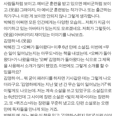
사람들처럼 보이고. 예비군 훈련을 받고 있으면 예비군처럼 보이
고. (웃음) 그래야지, 아 예비군 훈련받는 작가구나. 또는 출근하는
작가구나. 이런 게 보이면 안되지 않나 그렇게 생각합니다.
박혜진 어쩌면 모든 인간에게는 다양한 모습의… 저희가 지금 이
야기하고 있는 아바타가 있는지도 모르겠네요. 저희가 그렇듯이.
(웃음) 아바타끼리 재미있는 이야기를 나눠보죠.
김영하 네. (웃음)
박혜진 그 <오빠가 돌아왔다> 이후 6년 만에 소설집. 이번에 <무
슨 일이 일어났는지는 아무도>라는 책을 내셨는데. <오빠가 돌아
왔다>가 나왔을 때는 ‘오빠’ 김영하가 돌아왔다는 식으로 그 제목
을 사용해서 소개가 많이 됐었죠. 이번에도 그렇게 소개를 할 수
있을까요?
김영하 어… 뭐 굳이 패러디를 하자면 기사같은 데는 그렇게 나오
더라구요. ‘김영하에게는 지난 몇 년 간 무슨 일이 일어났는가?’ 뭐
이렇게도 나오는데. 저는 계속 소설을 쓰고 있었구요. 소설집으로
는 6년만인데 그 사이에 장편 소설은 <빛의 제국>이라는 장편하
고, 또 <퀴즈쇼>라는 장편을 꾸준히 냈고요. 단편 소설로는 오랜
만에 독자들을 만나게 되는 거죠.
박혜진 예. 어느 분은 이 책을 읽고, ‘김영하스럽지 않다!’ 이런 이야