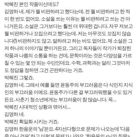
박혜진 본인 작품이신데도?
김영하 네. 제가 뭘 비판하려고 했다는데. 전 뭘 비판하려고 한 적
이 한 번도 없어요. 소설을 쓰는 이유는 뭘 비판하려고 쓰는 건 아
니거든요. 소설은 그거보다는 훨씬 더 위대한 겁니다. 자꾸 저보고
뭘 비판하거나 꼬집으려고 했다는데. 저는 아무것도 꼬집지 않습
니다(!) 비판하지도 않고. 말하려고 하는 바도 없어요. 제 소설은 그
저 하나의 이야기일 뿐이거든요. 그리고 독자들이 작가가 퇴장한
작품과 나름의 소통을 하는 건데, 문학이라는 것은 다양성을 가르
칠 수 있는 몇 안 되는 수단인데요. 수학, 과학과는 달리 그것마저
도 정답을 정하면 그건 곤란하다는 거죠.
박혜진 그렇죠.
김영하 네. 그래서 예를 들면 윤동주의 부끄러움은 다 식민지 지식
인의 부끄러움 이예요. 윤동주가 다른 걸 부끄러워했을 수도 있거
든요. 사춘기 청소년에게는 부끄러움이 참 많습니다. 꼭…
박혜진 시대적인 상황과 엮어서…
김영하 네.
박혜진 획일화 시키는 거죠.
김영하 한용운의 ‘님’은요. 4지선다형으로 문제가 나오는데 ‘다음
중 아닌 것은’ 하고 이렇게 문제가 나와요. ‘한용운의 <님의 침묵>