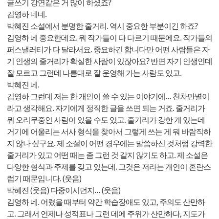
글쓰기 강연같은 거 많이 하셨죠?
김영하 네네.
박혜진 소설에서 분명한 줄거리. 역시 중요한 부분이긴 하죠?
김영하 네 중요한데요. 뭐 작가들이 다 다르기 때문에요. 작가들의
퍼스낼러티가 다 달라서요. 중요하긴 합니다만 어떤 사람들은 자
기 인생의 줄거리가 확실한 사람이 있잖아요? 반면 자기 인생인데
잘 모르고 그런데 나름대로 잘 운영해 가는 사람도 있고.
박혜진 네.
김영하 그런데 저는 한 개인이 쓸 수 있는 이야기에… 천차만별이
라고 생각해요. 자기에게 정직한 글을 쓰면 되는 거죠. 줄거리가
뭐 오리무중인 사람이 있을 수도 있고. 줄거리가 강한 게 있는데
거기에 어울리는 서사 형식을 찾아서 그렇게 쓰는 게 뭐 바람직하
지 않나 싶구요. 제 소설이 어떤 경우에는 말씀하신 것처럼 강력한
줄거리가 있고 어떤 때는 좀 그런 것 같지 않기도 하고. 제 소설은
다양한 형식과 주제를 갖고 있는데. 그것은 저라는 개인이 혼란스
럽기 때문입니다. (웃음)
박혜진 (웃음) 다중이시던지… (웃음)
김영하 네. 어렸을 때부터 약간 학습장애도 있고, 주의도 산만하
고. 그래서 언제나 성적표나 그런 데에 주위가 산만하다, 지도가