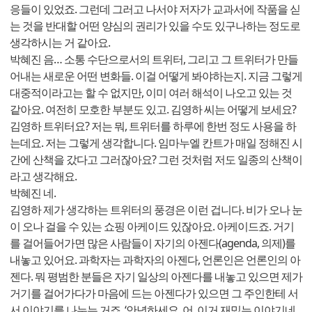
응들이 있었죠. 그런데 그러고 나서야 저자가 교과서에 작품을 싣
는 것을 반대할 어떤 양심의 권리가 있을 수도 있구나하는 정도로
생각하시는 거 같아요.
박혜진 음… 소통 수단으로서의 트위터, 그리고 그 트위터가 만들
어내는 새로운 어떤 변화들. 이걸 어떻게 봐야하는지. 지금 그렇게
대중적이라고는 할 수 없지만, 이미 여러 해석이 나오고 있는 것
같아요. 여전히 모호한 부분도 있고. 김영하 씨는 어떻게 보세요?
김영하 트위터요? 저는 뭐, 트위터를 하루에 한번 정도 사용을 하
는데요. 저는 그렇게 생각합니다. 임마누엘 칸트가 매일 정해진 시
간에 산책을 갔다고 그러잖아요? 그런 것처럼 저도 일종의 산책이
라고 생각해요.
박혜진 네.
김영하 제가 생각하는 트위터의 풍경은 이런 겁니다. 비가 오나 눈
이 오나 걸을 수 있는 쇼핑 아케이드 있잖아요. 아케이드죠. 거기
를 걸어들어가면 많은 사람들이 자기의 아젠다(agenda, 의제)를
내놓고 있어요. 과학자는 과학자의 아젠다, 언론인은 언론인의 아
젠다. 뭐 평범한 분들은 자기 일상의 아젠다를 내놓고 있으면 제가
거기를 걸어가다가 마음에 드는 아젠다가 있으면 그 주인한테 서
서 이야기를 나누는 거죠. ‘안녕하세요. 어, 이거 재밌는 이야기네