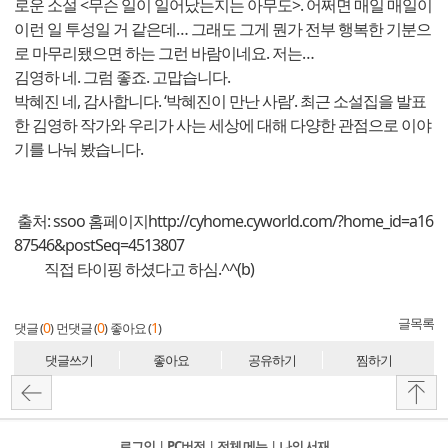
로운 소설 <무슨 일이 일어났는지는 아무도>. 어쩌면 매일 매일이
이런 일 투성일 거 같은데… 그래도 그게 뭔가 전부 행복한 기분으
로 마무리됐으면 하는 그런 바람이네요. 저는…
김영하 네. 그럼 좋죠. 고맙습니다.
박혜진 네, 감사합니다. ‘박혜진이 만난 사람’. 최근 소설집을 발표
한 김영하 작가와 우리가 사는 세상에 대해 다양한 관점으로 이야
기를 나눠 봤습니다.
출처: ssoo 홈페이지
http://cyhome.cyworld.com/?home_id=a16
87546&postSeq=4513807
직접 타이핑 하셨다고 하심.^^(b)
글목록
0
0
1
댓글 (
)
먼댓글 (
)
좋아요 (
)
댓글쓰기
좋아요
공유하기
찜하기
로그인
l
PC버전
l
전체 메뉴
l
나의 서재