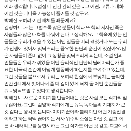
이라 생각합니다. 점점 더 인간 간의 깊은… 그 어떤, 교류나 대화
이런 것은 더더욱 가능성이 줄어들 것 같구요.
박혜진 오히려 이런 매체들 때문에요?
김영하 네. 저는 그럴수록 많은 분들이 책과 또 책의 저자인 죽은
사람들과 많은 대화를 나눠야 된다고 생각해요. 그 책속에 있는 인
물들은 우리가 겪을 수 있는 어떤 일들을 미리 겪었거나 또는 우리
가 인생에 있어서 맞닥뜨리는 중요한 판단의 순간이 있잖아요. 많
은 사람들이 준비 없이 그 상황을 맞닥뜨리게 되는데, 소설 안의
인물들은 우리가 겪었을 어떤 윤리적인 판단의 딜레마라든가 중
요한 비극적 순간에 어떻게 행동해야 하는지를 보여주고 있는데,
그런 것들을 봄으로서 우리는 오히려 현실에서 부딪치는 급박한
인간관계에서 벗어나서 좀 더 깊이 있게 닥쳐 올 어떤 순간들을
뭐… 맞닥뜨릴 수 있다고 생각합니다.
박혜진 네. 새로운 이야기를 만들어내는 것은 사실 모든 작가의 임
무잖아요. 그런데 김영하 작가에게는 유독 독자들의 기대치가 큰
것 같다는 생각도 듭니다. 이야기꾼이라 불리지만 어떤 기승전결
이라고 하는 딱딱 끊어지는 서사 위주의 소설은 아닌 것 같고. 이
른 바 내러티브를 등한시하는 그런 작가도 아닌 것 같고. 학교에서