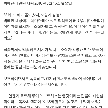
박혜진이 만난 사람 2010년 8월 16일 월요일
66회 : 오빠가 돌아왔다, 소설가 김영하
박혜진 세상에는 참 대단하다 싶은 직업들이 꽤 있습니다. 끝없이
이야기를 펼쳐가는 소설가도 그 중 하난데요. 이런 이야기를 이렇
게 써야겠다는 아이디어, 영감은 도대체 언제 어떻게 생겨나는 걸
까요?
글솜씨처럼 말솜씨도 재치가 넘치는 소설가 김영하 씨가 오늘 이
야기 손님인데요. 이야기와 정보가 넘쳐도 소통은 어렵고, 또 갖가
지 불안감은 가시지 않는 요즘 우리 사회. 최근 소설집에 담은 내
용에는 공감되는 부분이 많습니다.
보편적이면서도 독특하고, 진지하면서도 발랄하게 풀어내는 세
상 이야기. 김영하 작가와 곧 시작합니다.
「언젠가 호르헤 루이스 보르헤스는 햄릿이라는 인물이 비현실
적이라는 독자의 질문에 “이보게 젊은이! 햄릿은 내 앞에 서 있는
자네보다 훨씬 더 살아있네.”라고 답했다고 한다. 이 대목을 읽다