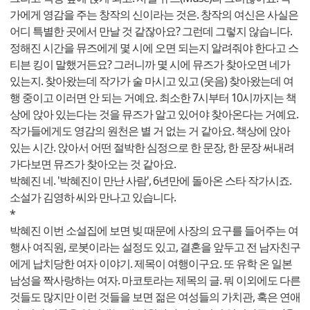
가에게 영감을 주는 창작의 신이라는 것은. 창작의 여신은 사실은
어디 특별한 곳에서 만날 것 같잖아요? 그런데 그렇지 않습니다.
정해진 시간을 뮤즈에게 몇 시에 오면 되는지 알려줘야 한다고 스
티븐 킹이 말했거든요? 그러니까 몇 시에 뮤즈가 찾아오면 네가
있는지. 찾아왔는데 작가가 술 마시고 있고 (웃음) 찾아왔는데 여
행 중이고 이러면 안 되는 거예요. 최소한 7시부터 10시까지는 책
상에 앉아 있는다는 것을 뮤즈가 알고 있어야 찾아온다는 거예요.
작가들에게도 영감의 원천은 별 거 없는 거 같아요. 책상에 앉아
있는 시간. 앉아서 어떤 절박한 심정으로 한 문장, 한 문장 써내려
가다보면 뮤즈가 찾아오는 것 같아요.
박혜진 네. '박혜진이 만난 사람', 6년만에 돌아온 스타 작가시죠.
소설가 김영하 씨와 만나고 있습니다.
*
박혜진 이번 소설집에 보면 빚 때문에 사장의 요구를 들어주는 여
행사 여직원, 로봇이라는 설정도 있고, 결혼을 앞두고 전 남자친구
에게 납치당한 여자 이야기. 제목이 여행이구요. 또 유학 온 일본
남성을 짝사랑하는 여자. 마코토라는 제목의 글. 뭐 이외에도 다른
것들도 많지만 이런 것들을 보면 젊은 여성들의 가치관, 혹은 연애