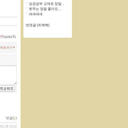
성경공부 교재로 정말 ..
호주는 정말 좋아요. ..
새새새새
먼댓글 (트랙백)
ThanksTo
바로쓰기
댓글(
1
)
-02-28 14:22