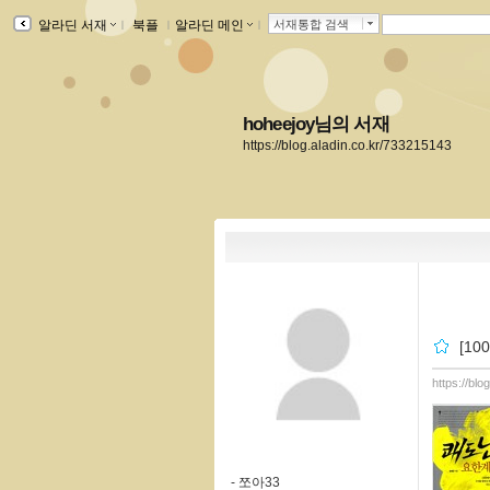
알라딘 서재
ｌ
북플
ｌ
알라딘 메인
ｌ
서재통합 검색
hoheejoy님의 서재
https://blog.aladin.co.kr/733215143
[1
https://bl
-
쪼아33