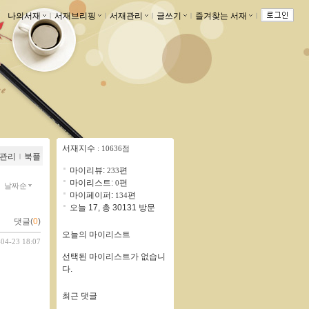
나의서재
ｌ
서재브리핑
ｌ
서재관리
ｌ
글쓰기
ｌ
즐겨찾는 서재
ｌ
서재지수
: 10636점
관리
ｌ
북플
마이리뷰:
편
233
마이리스트:
편
0
날짜순
마이페이퍼:
편
134
오늘 17, 총 30131 방문
댓글(
0
)
오늘의 마이리스트
-04-23 18:07
선택된 마이리스트가 없습니
다.
최근 댓글