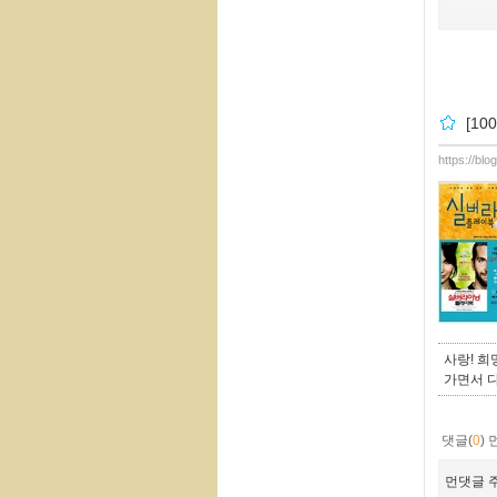
[1
https://bl
사랑! 희
가면서 다
댓글(
0
)
먼댓글 주