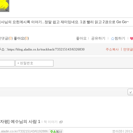
사님의 요한계시록 이야기...정말 쉽고 재미있네요. 1권 빨리 읽고 2권으로 Go Go~
먼댓글(
0
)
좋아요(
0
)
좋아요
ｌ
공유하기
ｌ
찜하기
ｌ
소 :
ㅣ
https://blog.aladin.co.kr/trackback/733215143/6326830
주소복사
먼댓글
00자평] 예수님의 사람 1
ｌ
책 이야기
og.aladin.co.kr/733215143/6192886
쪼아33
l 2013