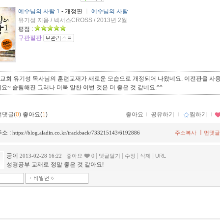
예수님의 사람 1
- 개정판
ㅣ
예수님의 사람
유기성 지음 / 넥서스CROSS / 2013년 2월
평점 :
구판절판
교회 유기성 목사님의 훈련교재가 새로운 모습으로 개정되어 나왔네요. 이전판을 사
요~ 슬림해진 그러나 더욱 알찬 이번 것은 더 좋은 것 같네요.^^
먼댓글(
0
)
좋아요(
1
)
좋아요
ｌ
공유하기
ｌ
찜하기
ｌ
소 :
ㅣ
https://blog.aladin.co.kr/trackback/733215143/6192886
주소복사
먼댓글
공이
|
|
|
|
2013-02-28 16:22
좋아요
0
댓글달기
수정
삭제
URL
성경공부 교재로 정말 좋은 것 같아요!