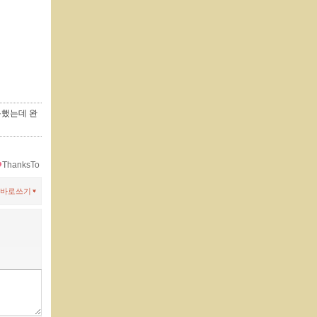
용했는데 완
ThanksTo
바로쓰기