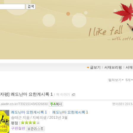
글보기
ｌ
서재브리핑
ｌ
서재
펼쳐보기
5개
00자평] 쾌도난마 요한계시록 1
ｌ
책 이야기
og.aladin.co.kr/733215143/6326830
쪼아33
l 2013
쾌도난마 요한계시록 1
ㅣ
쾌도난마 요한계시록 1
송태근 지음 / 지혜의샘 / 2013년 3월
평점 :
구판절판