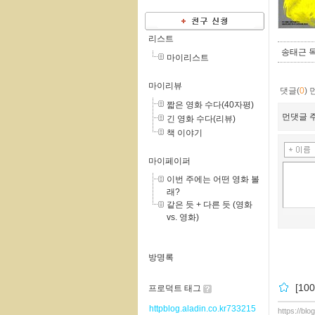
리스트
송태근 목
마이리스트
마이리뷰
댓글(
0
)
짧은 영화 수다(40자평)
먼댓글 주
긴 영화 수다(리뷰)
책 이야기
마이페이퍼
이번 주에는 어떤 영화 볼
래?
같은 듯 + 다른 듯 (영화
vs. 영화)
방명록
[1
프로덕트 태그
httpblog.aladin.co.kr733215
https://bl