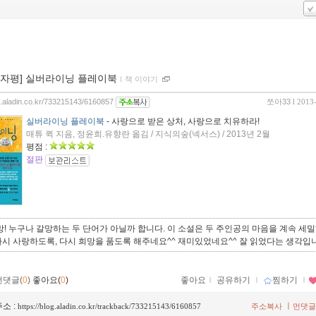
00자평] 실버라이닝 플레이북
ｌ
책 이야기
og.aladin.co.kr/733215143/6160857
쪼아33
l 2013
실버라이닝 플레이북
- 사랑으로 받은 상처, 사랑으로 치유하라!
매튜 퀵 지음, 정윤희.유향란 옮김 / 지식의숲(넥서스) / 2013년 2월
평점 :
절판
망! 누구나 갈망하는 두 단어가 아닐까 합니다. 이 소설은 두 주인공의 마음을 계속 세
시 사랑하도록, 다시 희망을 품도록 해주네요^^ 재미있었네요^^ 잘 읽었다는 생각입
먼댓글(
0
)
좋아요(
0
)
좋아요
ｌ
공유하기
ｌ
찜하기
ｌ
소 :
ㅣ
https://blog.aladin.co.kr/trackback/733215143/6160857
주소복사
먼댓글