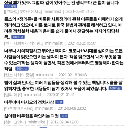
싶을 때가 있죠. 그럴 때 같이 있어주는 건 생각보다 큰 힘이 됩니다.
100자평
[[고화질] 툇마루에서 ..]
minimalist | 2021-05-31 21:37
롤스의 <정의론>을 비롯한 사회정의에 관한 이론들을 이해하기 쉽게
정리하고 있으며, 이를 토대로 한국 헌법과 판례를 해석하고 있다. 어
려운 정치철학 내용과 용어를 쉽게 풀어서 전달하는 저자의 담담한
목..
100자평
[한국 사회에서 정의란..]
minimalist | 2021-02-25 05:07
너무나 시의적절하고 뛰어난 책이다. 코로나19시대를 살아가는 모든
사람들이 읽었으면 하는 생각이 든다. 책을 읽으면서 ‘내가 무엇을 할
수 있는까‘라는 생각이 들면서, 작은 것에서부터라도 행동해야 한다는
책임..
100자평
[탄소 사회의 종말]
minimalist | 2021-02-18 04:43
법이 삶과 만나는 여러 지점들을 생각해 볼 수 있는 책입니다. 술술 잘
읽히지만, 중요한 내용들이 담겨 있어서 도움이 되었습니다.
100자평
[법의 이유]
minimalist | 2020-01-21 01:41
마루야마 마사오의 정치사상
리뷰
[마루야마 마사오]
minimalist | 2012-03-08 23:02
삶이란 비루함을 확인하는 과정
리뷰
[침이 고인다]
minimalist | 2012-02-04 12:00