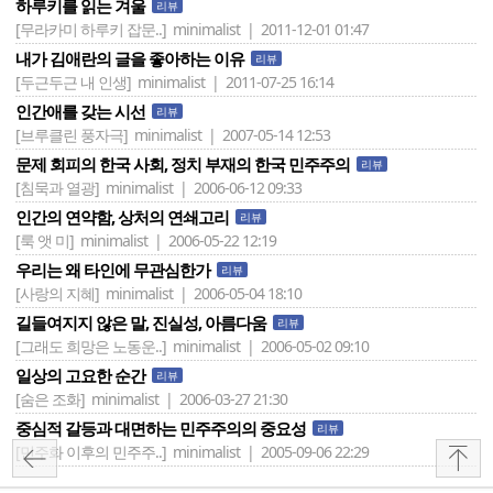
하루키를 읽는 겨울
리뷰
[무라카미 하루키 잡문..]
minimalist | 2011-12-01 01:47
내가 김애란의 글을 좋아하는 이유
리뷰
[두근두근 내 인생]
minimalist | 2011-07-25 16:14
인간애를 갖는 시선
리뷰
[브루클린 풍자극]
minimalist | 2007-05-14 12:53
문제 회피의 한국 사회, 정치 부재의 한국 민주주의
리뷰
[침묵과 열광]
minimalist | 2006-06-12 09:33
인간의 연약함, 상처의 연쇄고리
리뷰
[룩 앳 미]
minimalist | 2006-05-22 12:19
우리는 왜 타인에 무관심한가
리뷰
[사랑의 지혜]
minimalist | 2006-05-04 18:10
길들여지지 않은 말, 진실성, 아름다움
리뷰
[그래도 희망은 노동운..]
minimalist | 2006-05-02 09:10
일상의 고요한 순간
리뷰
[숨은 조화]
minimalist | 2006-03-27 21:30
중심적 갈등과 대면하는 민주주의의 중요성
리뷰
[민주화 이후의 민주주..]
minimalist | 2005-09-06 22:29