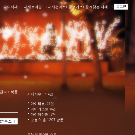
나의서재
ｌ
서재브리핑
ｌ
서재관리
ｌ
글쓰기
ｌ
즐겨찾는 서재
ｌ
관리
ｌ
북플
서재지수
: 714점
마이리뷰:
편
22
마이리스트:
편
0
마이페이퍼:
편
1
오늘 0, 총 1297 방문
오늘의 마이리스트