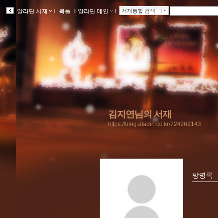
알라딘 서재
ｌ
북플
ｌ
알라딘 메인
ｌ
서재통합 검색
김지연님의 서재
https://blog.aladin.co.kr/724269143
방명록