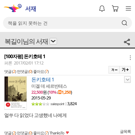
복길이님의 서재
[100자평] 돈키호테 1
메뉴
퍼론 2017/02/01 17:12
2
0
7
댓글 (
)
먼댓글 (
)
좋아요 (
)
돈키호테 1
미겔 데 세르반테스
22,500
원 (
10%
↓
1,250
)
2015-05-29
: 3,824
얼쑤 다 읽었다 고생했네 나에게
글목록
2
0
7
댓글 (
)
먼댓글 (
)
좋아요 (
)
ThanksTo