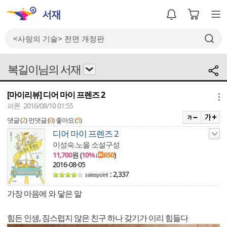
복길이님의 서재
[마이리뷰] 디어 마이 프렌즈 2
메뉴
퍼론 2016/08/10 01:55
2
0
5
댓글 (
)
먼댓글 (
)
좋아요 (
)
디어 마이 프렌즈 2
이성숙.노을 소설구성
11,700
원 (
10%
↓
650
)
2016-08-05
: 2,337
가장 마음에 와 닿은 말
힘든 인생, 짐스럽지 않은 친구 하나 갖기가 이리 힘들다