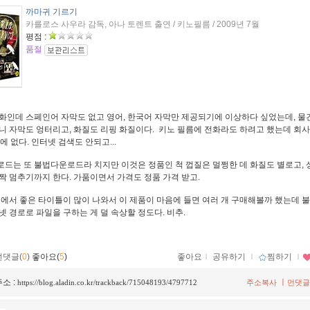
까마귀 기르기
카를로스 사우라 감독, 아나 토렌트 출연 / 키노필름 / 2009년 7월
평점 :
품절
화인데 스페인어 자막도 없고 영어, 한국어 자막만 제공되기에 이상하다 싶었는데, 물
니 자막도 엉터리고, 화질도 리핑 화질이다. 키노 필름에 전화라도 하려고 했는데 회사
에 없다. 인터넷 검색도 안되고...
드는 또 불법다운로드라 치지만 이것은 정품인 척 껍질은 멀쩡한 데 화질도 별로고, 
짝 멈추기까지 한다. 가품이면서 가격도 정품 가격 받고.
에서 좋은 타이틀이 많이 나와서 이 제품이 마음에 들면 여러 개 구매해볼까 했는데 
넷 경로로 파일을 구하는 게 덜 속상할 정도다. 비추.
먼댓글(
0
)
좋아요(
5
)
좋아요
ｌ
공유하기
ｌ
찜하기
ｌ
소 :
ㅣ
https://blog.aladin.co.kr/trackback/715048193/4797712
주소복사
먼댓글