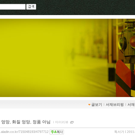
글보기
ｌ
서재브리핑
ｌ
서재
 엉망, 화질 엉망, 정품 아님
ｌ
마이리뷰
og.aladin.co.kr/715048193/4797712
독서가
l 2011