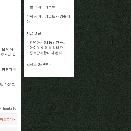
오늘의 마이리스트
선택된 마이리스트가 없습니
다.
최근 댓글
안녕하세요! 동방견문..
아쉬운 이유를 말해주..
건을 받아
정보감사합니다 왠지 ..
 주소나 정
먼댓글 (트랙백)
상영되다 중
불법 다운로
ThanksTo
바로쓰기