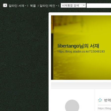
알라딘 서재
ｌ
북플
ｌ
알라딘 메인
ｌ
서재통합 검색
libertango님의 서재
https://blog.aladin.co.kr/715048193
번역
https://bl