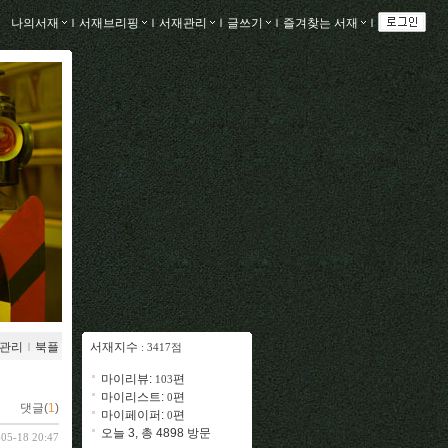
나의서재
ｌ
서재브리핑
ｌ
서재관리
ｌ
글쓰기
ｌ
즐겨찾는 서재
ｌ
관리
ｌ
북플
서재지수
: 3417점
마이리뷰:
편
103
마이리스트:
편
0
댓글(
1
)
마이페이퍼:
편
0
오늘 3, 총 4898 방문
-05-18 20:47