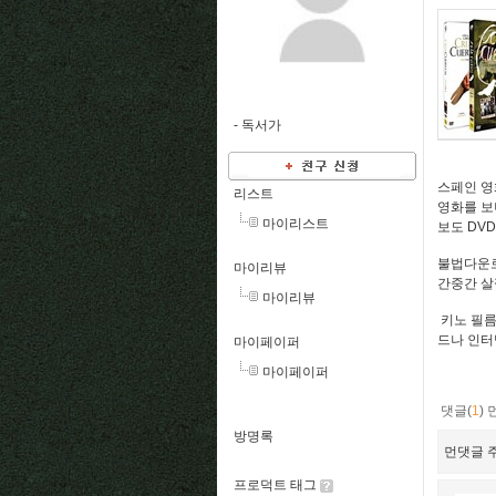
-
독서가
스페인 영
리스트
영화를 보
마이리스트
보도 DVD
불법다운로
마이리뷰
간중간 살
마이리뷰
키노 필름
드나 인터
마이페이퍼
마이페이퍼
댓글(
1
)
방명록
먼댓글 주
프로덕트 태그