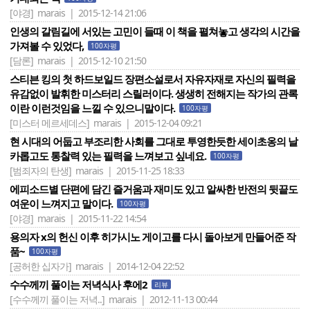
[야경]
marais | 2015-12-14 21:06
인생의 갈림길에 서있는 고민이 들때 이 책을 펼쳐놓고 생각의 시간을
가져볼 수 있었다,
100자평
[담론]
marais | 2015-12-10 21:50
스티븐 킹의 첫 하드보일드 장편소설로서 자유자재로 자신의 필력을
유감없이 발휘한 미스터리 스릴러이다. 생생히 전해지는 작가의 관록
이란 이런것임을 느낄 수 있으니말이다.
100자평
[미스터 메르세데스]
marais | 2015-12-04 09:21
현 시대의 어둡고 부조리한 사회를 그대로 투영한듯한 세이초옹의 날
카롭고도 통찰력 있는 필력을 느껴보고 싶네요.
100자평
[범죄자의 탄생]
marais | 2015-11-25 18:33
에피소드별 단편에 담긴 즐거움과 재미도 있고 알싸한 반전의 뒷끝도
여운이 느껴지고 말이다.
100자평
[야경]
marais | 2015-11-22 14:54
용의자 x의 헌신 이후 히가시노 게이고를 다시 돌아보게 만들어준 작
품~
100자평
[공허한 십자가]
marais | 2014-12-04 22:52
수수께끼 풀이는 저녁식사 후에2
리뷰
[수수께끼 풀이는 저녁..]
marais | 2012-11-13 00:44