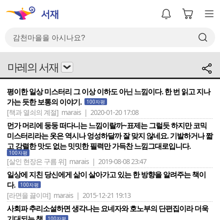
마레의 서재
평이한 일상 미스터리 그 이상 이하도 아닌 느낌이다. 한 번 읽고 지나
가는 듯한 보통의 이야기.
100자평
[책과 열쇠의 계절]
marais | 2020-01-20 17:08
먼가 머리에 둥둥 떠다니는 느낌이랄까~표제는 그럴듯 하지만 코믹
미스터리라는 옷은 역시나 엉성하달까 잘 맞지 않네요. 기발하거나 짧
고 강렬한 맛도 없는 밋밋한 필력만 가득찬 느낌그대로입니다.
100자평
[살인 현장은 구름 위]
marais | 2019-08-08 23:47
일상에 지친 당신에게 삶이 살아가고 있는 한 방향을 알려주는 책이
다.
100자평
[라면을 끓이며]
marais | 2015-12-21 19:13
사회파 추리소설하면 생각나는 요네자와 호노부의 단편집이라 더욱
기대되는 책
100자평