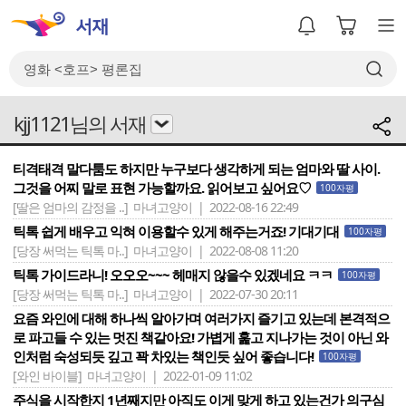
kjj1121님의 서재
티격태격 말다툼도 하지만 누구보다 생각하게 되는 엄마와 딸 사이.
그것을 어찌 말로 표현 가능할까요. 읽어보고 싶어요♡
100자평
[딸은 엄마의 감정을 ..]
마녀고양이 | 2022-08-16 22:49
틱톡 쉽게 배우고 익혀 이용할수 있게 해주는거죠! 기대기대
100자평
[당장 써먹는 틱톡 마..]
마녀고양이 | 2022-08-08 11:20
틱톡 가이드라니! 오오오~~~ 헤매지 않을수 있겠네요 ㅋㅋ
100자평
[당장 써먹는 틱톡 마..]
마녀고양이 | 2022-07-30 20:11
요즘 와인에 대해 하나씩 알아가며 여러가지 즐기고 있는데 본격적으
로 파고들 수 있는 멋진 책같아요! 가볍게 훑고 지나가는 것이 아닌 와
인처럼 숙성되듯 깊고 꽉 차있는 책인듯 싶어 좋습니다!
100자평
[와인 바이블]
마녀고양이 | 2022-01-09 11:02
주식을 시작한지 1년째지만 아직도 이게 맞게 하고 있는건가 의구심