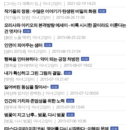
[그녀는 다 계획이 있..]
마녀고양이 | 2021-02-19 14:23
작가들의 정원 : 수많은 이야기가 탄생된 비밀의 화원
리뷰
[작가들의 정원]
마녀고양이 | 2015-08-26 11:39
모리사와 아키오의 본격방랑 에세이 - 비록 시시한 꿈이라도 이룬다는
건 멋지다
리뷰
[붉은 노을 맥주]
마녀고양이 | 2015-08-25 22:30
인연이 되어주는 샘터
리뷰
[샘터 2015.8]
마녀고양이 | 2015-08-15 21:54
행복을 인터뷰하다 : 약이 되는 긍정 처방전
리뷰
[행복을 인터뷰하다]
마녀고양이 | 2015-08-07 19:02
내가 확신하고 그린 그림의 결말..
리뷰
[랫맨]
마녀고양이 | 2015-07-19 21:47
잃어버린 동심을 찾아서~
리뷰
[세상에 없지만 완벽한..]
마녀고양이 | 2015-07-12 00:03
인간의 가치와 존엄성을 위한 노력
리뷰
[앵무새 죽이기]
마녀고양이 | 2015-07-09 13:45
벚꽃이 지고 난후... 벚꽃, 다시 벚꽃
리뷰
[벚꽃, 다시 벚꽃]
마녀고양이 | 2015-07-06 10:36
[마스다 미리] 미치코씨, 영어를 다시 시작하다 : 이해의 문제
리뷰