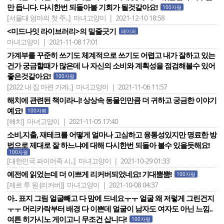
만 듭니다. 다시한번 되돌아볼 기회가 될것같아요!
100자평
[서울대 엄마의 첫 주..]
마녀고양이 | 2021-12-10 18:58
<미드나잇 라이브러리>의 밑줄긋기
페이퍼
마녀고양이 | 2021-11-08 17:01
가계부를 꾸준히 쓰기도 체계적으로 쓰기도 어렵고 내가 잘하고 있는
건가 궁금할때가 많은데 나 자신의 소비와 계획성을 점검해볼수 있어
좋은것같아요!
100자평
[2022 내 집 마련 가계..]
마녀고양이 | 2021-11-06 11:57
해치에 관련된 책이라니! 상상속 동물인만큼 더 귀하고 궁금한 이야기
예요!
100자평
[해치]
마녀고양이 | 2021-11-05 17:40
소비,지출, 재테크를 어떻게 얼마나 고심하고 융통성있지만 명료한 방
법으로 제대로 잘 하느냐에 대해 다시한번 되돌아 볼수 있을듯해요!
100자평
[대한민국 파이어족 시..]
마녀고양이 | 2021-10-29 01:33
예전에 읽었는데 더 이쁘게 리커버되었네요! 기대뿜뿜!
100자평
[제로 투 원 (리커버)]
마녀고양이 | 2021-10-08 04:37
아.. 표지 그림 얼굴빼고 다 맘에 드네요ㅜㅜ 얼굴 왜 저렇게 그린건지
ㅜㅜ 머리카락부터 배경 다 이쁜데 얼굴이 남자도 여자도 아닌 느낌..
여튼 히가시노 게이고니 무조건 삽니다!
100자평