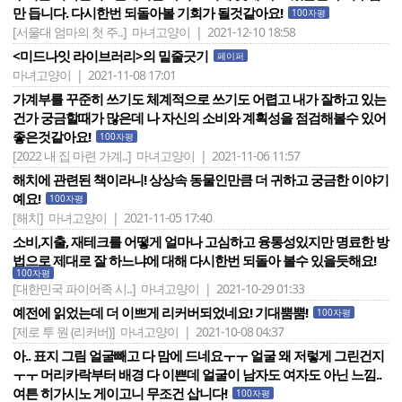
만 듭니다. 다시한번 되돌아볼 기회가 될것같아요!
100자평
[서울대 엄마의 첫 주..]
마녀고양이 | 2021-12-10 18:58
<미드나잇 라이브러리>의 밑줄긋기
페이퍼
마녀고양이 | 2021-11-08 17:01
가계부를 꾸준히 쓰기도 체계적으로 쓰기도 어렵고 내가 잘하고 있는
건가 궁금할때가 많은데 나 자신의 소비와 계획성을 점검해볼수 있어
좋은것같아요!
100자평
[2022 내 집 마련 가계..]
마녀고양이 | 2021-11-06 11:57
해치에 관련된 책이라니! 상상속 동물인만큼 더 귀하고 궁금한 이야기
예요!
100자평
[해치]
마녀고양이 | 2021-11-05 17:40
소비,지출, 재테크를 어떻게 얼마나 고심하고 융통성있지만 명료한 방
법으로 제대로 잘 하느냐에 대해 다시한번 되돌아 볼수 있을듯해요!
100자평
[대한민국 파이어족 시..]
마녀고양이 | 2021-10-29 01:33
예전에 읽었는데 더 이쁘게 리커버되었네요! 기대뿜뿜!
100자평
[제로 투 원 (리커버)]
마녀고양이 | 2021-10-08 04:37
아.. 표지 그림 얼굴빼고 다 맘에 드네요ㅜㅜ 얼굴 왜 저렇게 그린건지
ㅜㅜ 머리카락부터 배경 다 이쁜데 얼굴이 남자도 여자도 아닌 느낌..
여튼 히가시노 게이고니 무조건 삽니다!
100자평