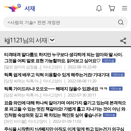
kjj1121님의 서재
티격태격 말다툼도 하지만 누구보다 생각하게 되는 엄마와 딸 사이.
그것을 어찌 말로 표현 가능할까요. 읽어보고 싶어요♡
100자평
[딸은 엄마의 감정을 ..]
마녀고양이 | 2022-08-16 22:49
틱톡 쉽게 배우고 익혀 이용할수 있게 해주는거죠! 기대기대
100자평
[당장 써먹는 틱톡 마..]
마녀고양이 | 2022-08-08 11:20
틱톡 가이드라니! 오오오~~~ 헤매지 않을수 있겠네요 ㅋㅋ
100자평
[당장 써먹는 틱톡 마..]
마녀고양이 | 2022-07-30 20:11
요즘 와인에 대해 하나씩 알아가며 여러가지 즐기고 있는데 본격적으
로 파고들 수 있는 멋진 책같아요! 가볍게 훑고 지나가는 것이 아닌 와
인처럼 숙성되듯 깊고 꽉 차있는 책인듯 싶어 좋습니다!
100자평
[와인 바이블]
마녀고양이 | 2022-01-09 11:02
주식을 시작한지 1년째지만 아직도 이게 맞게 하고 있는건가 의구심