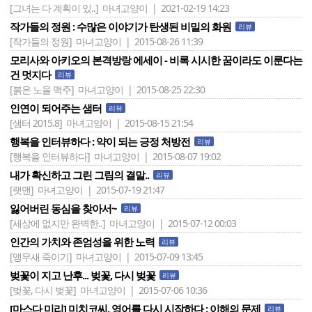
[그녀는 다 계획이 있..]
마녀고양이 | 2021-02-19 14:23
작가들의 정원 : 수많은 이야기가 탄생된 비밀의 화원
리뷰
[작가들의 정원]
마녀고양이 | 2015-08-26 11:39
모리사와 아키오의 본격방랑 에세이 - 비록 시시한 꿈이라도 이룬다는
건 멋지다
리뷰
[붉은 노을 맥주]
마녀고양이 | 2015-08-25 22:30
인연이 되어주는 샘터
리뷰
[샘터 2015.8]
마녀고양이 | 2015-08-15 21:54
행복을 인터뷰하다 : 약이 되는 긍정 처방전
리뷰
[행복을 인터뷰하다]
마녀고양이 | 2015-08-07 19:02
내가 확신하고 그린 그림의 결말..
리뷰
[랫맨]
마녀고양이 | 2015-07-19 21:47
잃어버린 동심을 찾아서~
리뷰
[세상에 없지만 완벽한..]
마녀고양이 | 2015-07-12 00:03
인간의 가치와 존엄성을 위한 노력
리뷰
[앵무새 죽이기]
마녀고양이 | 2015-07-09 13:45
벚꽃이 지고 난후... 벚꽃, 다시 벚꽃
리뷰
[벚꽃, 다시 벚꽃]
마녀고양이 | 2015-07-06 10:36
[마스다 미리] 미치코씨, 영어를 다시 시작하다 : 이해의 문제
리뷰