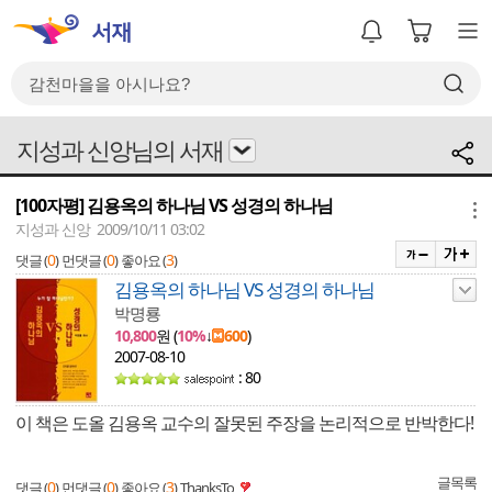
지성과 신앙님의 서재
[100자평] 김용옥의 하나님 VS 성경의 하나님
메뉴
지성과 신앙 2009/10/11 03:02
0
0
3
댓글 (
)
먼댓글 (
)
좋아요 (
)
김용옥의 하나님 VS 성경의 하나님
박명룡
10,800
원 (
10%
↓
600
)
2007-08-10
: 80
이 책은 도올 김용옥 교수의 잘못된 주장을 논리적으로 반박한다!
글목록
0
0
3
댓글 (
)
먼댓글 (
)
좋아요 (
)
ThanksTo