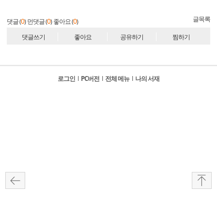
글목록
0
0
0
댓글 (
)
먼댓글 (
)
좋아요 (
)
댓글쓰기
좋아요
공유하기
찜하기
로그인
l
PC버전
l
전체 메뉴
l
나의 서재