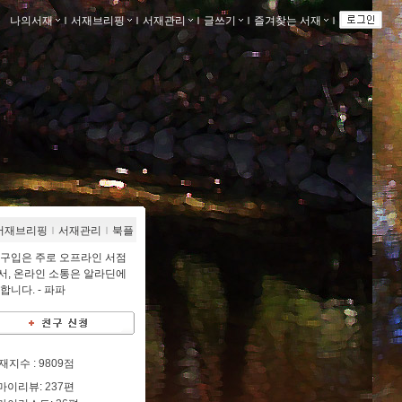
나의서재
ｌ
서재브리핑
ｌ
서재관리
ｌ
글쓰기
ｌ
즐겨찾는 서재
ｌ
서재브리핑
ｌ
서재관리
ｌ
북플
 구입은 주로 오프라인 서점
서, 온라인 소통은 알라딘에
 합니다. -
파파
재지수
: 9809점
마이리뷰:
237
편