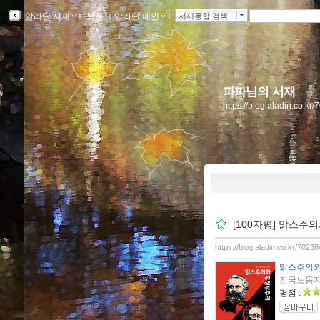
알라딘 서재
ｌ
북플
ｌ
알라딘 메인
ｌ
서재통합 검색
파파님의 서재
https://blog.aladin.co.k
[100자평] 맑스주
https://blog.aladin.co.kr/702
맑스주의와
전국노동자정
평점 :