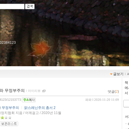
r/702384123
글보기
ｌ
책
에
의와 무정부주의
ｌ
마이리뷰
댓글(
2
)
서
384123/12153773
파파
l 2020-11-20 11:09
 무정부주의
ㅣ
맑스레닌주의 총서 2
치협회 지음 / 어깨걸고 / 2020년 11월
서