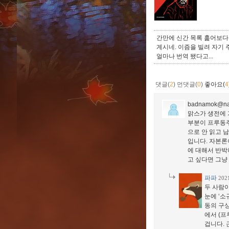
간만에 신간 목록 훑어보다
계시네. 이즘을 빌려 자기
얼마나 번역 됐다고...
댓글(
2
)
먼댓글(
0
)
좋아요(
4
badnamok@na
맑스가 생전에 
부분이 프루동주
으로 안 읽고 
입니다. 자본론
에 대해서 반박해
고 싶다면 그냥
파파
202
두 사람
눈에 ‘소
동의 구상
에서 (
겁니다. 