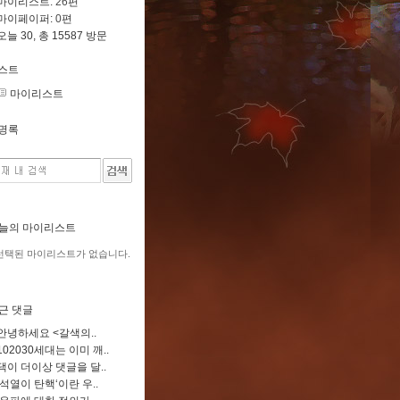
마이리스트:
26
편
마이페이퍼:
0
편
오늘 30, 총 15587 방문
스트
마이리스트
명록
늘의 마이리스트
선택된 마이리스트가 없습니다.
근 댓글
안녕하세요 <갈색의..
102030세대는 이미 깨..
댁이 더이상 댓글을 달..
‘석열이 탄핵‘이란 우..