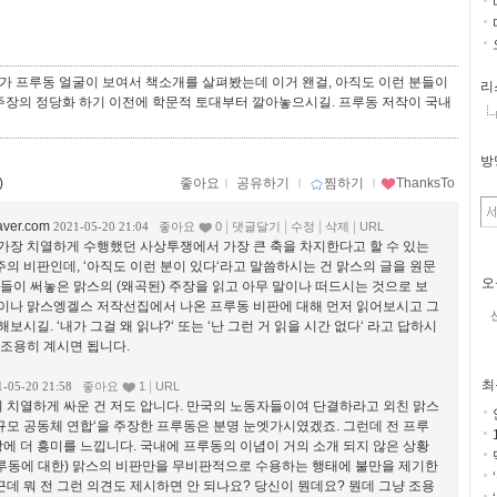
가 프루동 얼굴이 보여서 책소개를 살펴봤는데 이거 왠걸, 아직도 이런 분들이
리
 주장의 정당화 하기 이전에 학문적 토대부터 깔아놓으시길. 프루동 저작이 국내
방
)
좋아요
ｌ
공유하기
ｌ
찜하기
ｌ
ThanksTo
ver.com
|
|
|
|
2021-05-20 21:04
좋아요
0
댓글달기
수정
삭제
URL
가장 치열하게 수행했던 사상투쟁에서 가장 큰 축을 차지한다고 할 수 있는
의 비판인데, ‘아직도 이런 분이 있다‘라고 말씀하시는 건 맑스의 글을 원문
오
남들이 써놓은 맑스의 (왜곡된) 주장을 읽고 아무 말이나 떠드시는 것으로 보
이나 맑스엥겔스 저작선집에서 나온 프루동 비판에 대해 먼저 읽어보시고 그
보시길. ‘내가 그걸 왜 읽냐?‘ 또는 ‘난 그런 거 읽을 시간 없다‘ 라고 답하시
 조용히 계시면 됩니다.
최
|
1-05-20 21:58
좋아요
1
URL
이 치열하게 싸운 건 저도 압니다. 만국의 노동자들이여 단결하라고 외친 맑스
규모 공동체 연합‘을 주장한 프루동은 분명 눈엣가시였겠죠. 그런데 전 프루
에 더 흥미를 느낍니다. 국내에 프루동의 이념이 거의 소개 되지 않은 상황
프루동에 대한) 맑스의 비판만을 무비판적으로 수용하는 행태에 불만을 제기한
근데 뭐 전 그런 의견도 제시하면 안 되나요? 당신이 뭔데요? 뭔데 그냥 조용