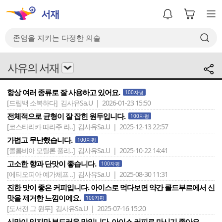
사유의 서재
항상 여러 종류로 잘 사용하고 있어요.
100자평
[드립백 소복하다]
김사유Sa.U | 2026-01-23 15:50
전체적으로 균형이 잘 잡힌 원두입니다.
100자평
[코스타리카 따라주 라..]
김사유Sa.U | 2025-12-13 22:57
가볍고 무난했습니다.
100자평
[콜롬비아 모틸론 풀리..]
김사유Sa.U | 2025-10-22 14:41
고소한 향과 단맛이 좋습니다.
100자평
[에티오피아 예가체프 ..]
김사유Sa.U | 2025-08-30 11:31
진한 맛이 좋은 커피입니다. 아이스로 먹다보면 약간 콜드부르에서 신
맛을 제거한 느낌이에요.
100자평
[도서전 그 원두]
김사유Sa.U | 2025-07-16 15:20
신맛이 있지만 부드러운 맛입니다. 아이스 커피로 마시기 좋아요.