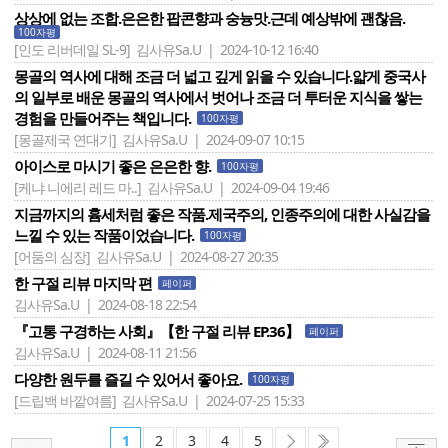
상상에 없는 조합.은은한 팝콘향과 숭늉맛.근데 예상밖에 괜찮음.
100자평
[인도 리버데일 SL-9]
김사유Sa.U | 2024-10-12 16:40
몽골의 역사에 대해 조금 더 넓고 깊게 읽을 수 있습니다.얇게 중국사
의 일부로 배운 몽골의 역사에서 벗어나 조금 더 투터운 지식을 쌓는
경험을 만들어주는 책입니다.
100자평
[몽골제국 연대기]
김사유Sa.U | 2024-09-07 10:15
아이스로 마시기 좋은 은은한 향.
100자평
[케냐 니에리 레드 마..]
김사유Sa.U | 2024-09-04 19:46
지금까지의 흄세처럼 좋은 작품.제국주의, 인종주의에 대한 사실감을
느낄 수 있는 작품이었습니다.
100자평
[어둠의 심장]
김사유Sa.U | 2024-08-27 20:35
한 구절 리뷰 마지막 편
페이퍼
김사유Sa.U | 2024-08-18 22:54
『고통 구경하는 사회』【한 구절 리뷰 EP.36】
페이퍼
김사유Sa.U | 2024-08-11 21:56
다양한 원두를 즐길 수 있어서 좋아요.
100자평
[드립백 바깥여름]
김사유Sa.U | 2024-07-25 15:33
1
2
3
4
5