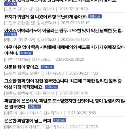
100자평
[드립백 달그리다]
김사유Sa.U | 2025-07-16 15:18
표지가 귀엽게 잘 나왔어요.향 무난하게 좋아요.
100자평
[드립백 묘한 한 잔]
김사유Sa.U | 2025-07-10 15:19
아이스 아메리카노에 어울리는 원두. 고소한 맛이 약간 담백한 듯 함.
100자평
[케냐 키린야가 AA]
김사유Sa.U | 2025-06-26 18:07
아무 이유 없이 죽음 사람들에 대해예의와 애도를 지키기 위해잘 알아
야 한다.
100자평
[나쁜 유적지들]
김사유Sa.U | 2025-05-25 09:20
산뜻한 향이 좋아요.
100자평
[드립백 블렌드 오렌지..]
김사유Sa.U | 2025-04-29 11:33
고소한 향과 맛이 강한 원두였습니다. 최근에 구매한 알라딘 원두 중
에선 가장 묵직했네요.
100자평
[블렌드 블랙슈가]
김사유Sa.U | 2025-02-28 16:05
과일향이 은은해서, 과일로 로스팅했지만 신맛이나, 향이 강렬하지 않
은 원두였다.
100자평
[페루 라 피나 게이샤 ..]
김사유Sa.U | 2025-02-28 15:58
은은한 과일향이 남는 커피
100자평
[에티오피아 예가체프 ..]
김사유Sa.U | 2024-11-10 17:13