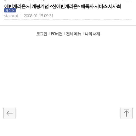
에반게리온:서 개봉기념 <신에반게리온> 애독자 서비스 시사회
페이퍼
staincat | 2008-01-15 09:31
로그인
l
PC버전
l
전체 메뉴
l
나의 서재