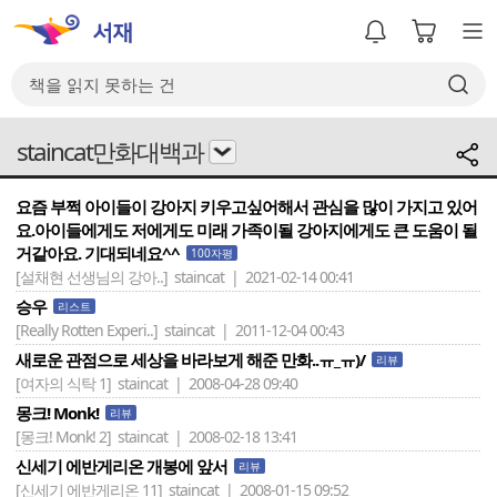
staincat만화대백과
요즘 부쩍 아이들이 강아지 키우고싶어해서 관심을 많이 가지고 있어
요.아이들에게도 저에게도 미래 가족이될 강아지에게도 큰 도움이 될
거같아요. 기대되네요^^
100자평
[설채현 선생님의 강아..]
staincat | 2021-02-14 00:41
승우
리스트
[Really Rotten Experi..]
staincat | 2011-12-04 00:43
새로운 관점으로 세상을 바라보게 해준 만화..ㅠ_ㅠ)/
리뷰
[여자의 식탁 1]
staincat | 2008-04-28 09:40
몽크! Monk!
리뷰
[몽크! Monk! 2]
staincat | 2008-02-18 13:41
신세기 에반게리온 개봉에 앞서
리뷰
[신세기 에반게리온 11]
staincat | 2008-01-15 09:52