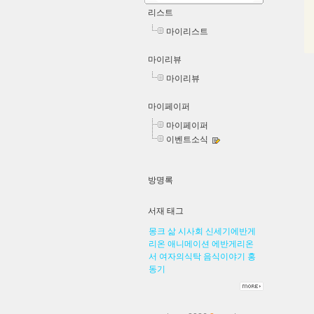
리스트
마이리스트
마이리뷰
마이리뷰
마이페이퍼
마이페이퍼
이벤트소식
방명록
서재 태그
몽크
삶
시사회
신세기에반게
리온
애니메이션
에반게리온
서
여자의식탁
음식이야기
홍
동기