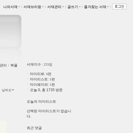
나의서재
ｌ
서재브리핑
ｌ
서재관리
ｌ
글쓰기
ｌ
즐겨찾는 서재
ｌ
서재지수
: 233점
관리
ｌ
북플
마이리뷰:
편
4
마이리스트:
편
1
마이페이퍼:
편
1
오늘 0, 총 1735 방문
날짜순
오늘의 마이리스트
선택된 마이리스트가 없습니
다.
최근 댓글