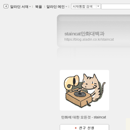
알라딘 서재
ｌ
북플
ｌ
알라딘 메인
ｌ
서재통합 검색
staincat만화대백과
https://blog.aladin.co.kr/staincat
만화에 대한 모든것 -
staincat