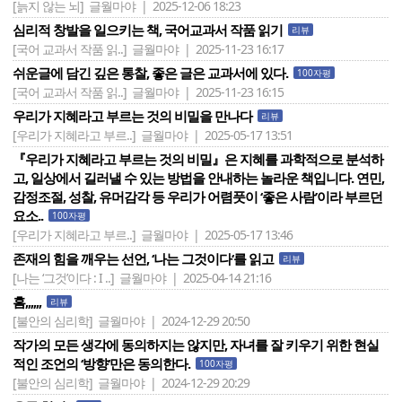
[늙지 않는 뇌]
글월마야 | 2025-12-06 18:23
심리적 창발을 일으키는 책, 국어교과서 작품 읽기
리뷰
[국어 교과서 작품 읽..]
글월마야 | 2025-11-23 16:17
쉬운글에 담긴 깊은 통찰, 좋은 글은 교과서에 있다.
100자평
[국어 교과서 작품 읽..]
글월마야 | 2025-11-23 16:15
우리가 지혜라고 부르는 것의 비밀을 만나다
리뷰
[우리가 지혜라고 부르..]
글월마야 | 2025-05-17 13:51
『우리가 지혜라고 부르는 것의 비밀』은 지혜를 과학적으로 분석하
고, 일상에서 길러낼 수 있는 방법을 안내하는 놀라운 책입니다. 연민,
감정조절, 성찰, 유머감각 등 우리가 어렴풋이 ‘좋은 사람’이라 부르던
요소..
100자평
[우리가 지혜라고 부르..]
글월마야 | 2025-05-17 13:46
존재의 힘을 깨우는 선언, ‘나는 그것이다‘를 읽고
리뷰
[나는 ‘그것’이다 : I ..]
글월마야 | 2025-04-14 21:16
흠,,,,,,
리뷰
[불안의 심리학]
글월마야 | 2024-12-29 20:50
작가의 모든 생각에 동의하지는 않지만, 자녀를 잘 키우기 위한 현실
적인 조언의 ‘방향‘만은 동의한다.
100자평
[불안의 심리학]
글월마야 | 2024-12-29 20:29