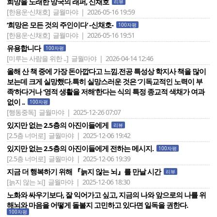
희망을 노래한 망국의 래퍼, 신채호
리뷰
[한용운·신채호]
글월마야 | 2026-05-16 19:59
‘희망은 모든 것의 주인이다‘ -신채호-
100자평
[한용운·신채호]
글월마야 | 2026-05-16 19:51
유용합니다
100자평
[미루는 사람을 위한 ..]
글월마야 | 2026-04-14 12:46
올해 산 책 중에 가장 돈아깝다고 느낌.전공 특성상 학지사 책을 많이
보는데 크게 실망했다.특히 실망스러운 것은 ‘기독교적인 노력이 부
족’하다거나 ‘영적 생활을 저해’한다는 식의 특정 종교적 색채가 여과
없이 ..
100자평
[행동중독]
글월마야 | 2025-12-26 07:07
있지만 없는 2.5층의 아진이들에게
리뷰
[2.5층 너머로]
글월마야 | 2025-12-06 19:42
있지만 없는 2.5층의 아진이들에게 전하는 메시지.
100자평
[2.5층 너머로]
글월마야 | 2025-12-06 19:39
지금 더 행복하기 위해 『늙지 않는 뇌』를 만날 시간
리뷰
[늙지 않는 뇌]
글월마야 | 2025-12-06 18:30
노화와 싸우기보다, 잘 익어가고 싶고, 지금의 나와 앞으로의 나를 위
해뇌와 마음을 어떻게 돌볼지 고민하고 있다면 일독을 권한다.
100자평