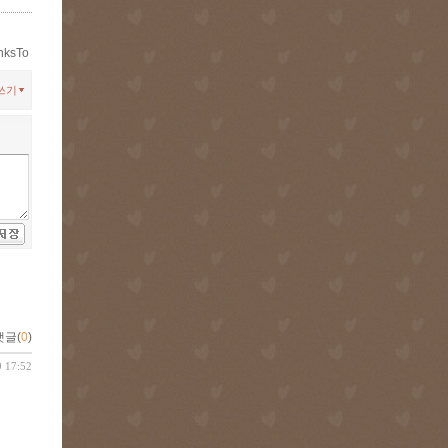
nksTo
쓰기
댓글(
0
)
9 17:52