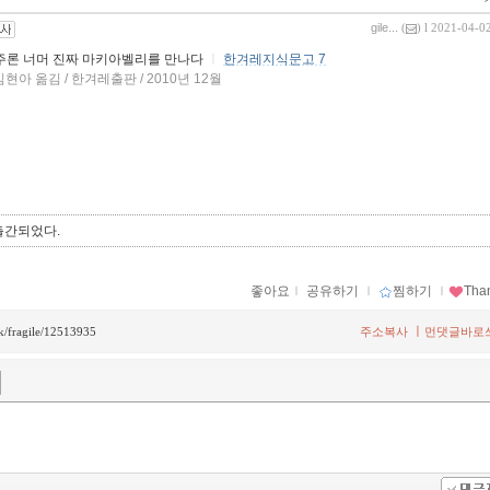
gile...
(
) l 2021-04-0
군주론 너머 진짜 마키아벨리를 만나다
ㅣ
한겨레지식문고 7
현아 옮김 / 한겨레출판 / 2010년 12월
출간되었다.
좋아요
ｌ
공유하기
ｌ
찜하기
ｌ
Tha
ㅣ
ck/fragile/12513935
주소복사
먼댓글바로