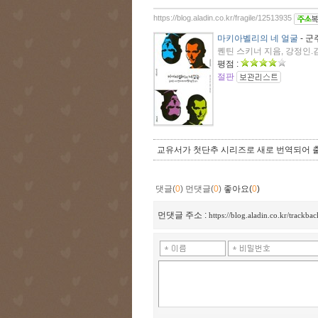
https://blog.aladin.co.kr/fragile/12513935
마키아벨리의 네 얼굴
- 
퀜틴 스키너 지음, 강정인.김
평점 :
절판
교유서가 첫단추 시리즈로 새로 번역되어 
댓글(
0
)
먼댓글(
0
)
좋아요(
0
)
먼댓글 주소 :
https://blog.aladin.co.kr/trackba