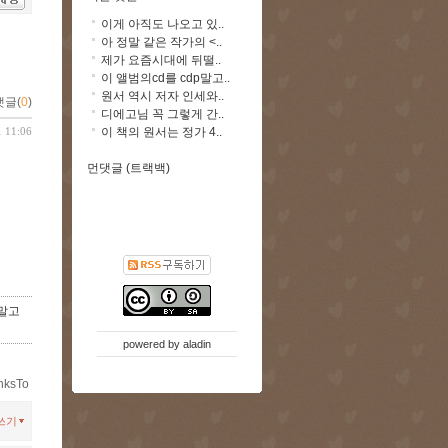
이게 아직도 나오고 있..
아 정말 같은 작가의 <..
제가 요즘시대에 뒤떨..
이 앨범의cd를 cdp말고..
원서 역시 저자 인세와..
댓글(
0
)
디에고님 꼭 그렇게 간..
1 11:06
이 책의 원서는 정가 4..
먼댓글 (트랙백)
 말고
powered by
aladin
nksTo
쓰기