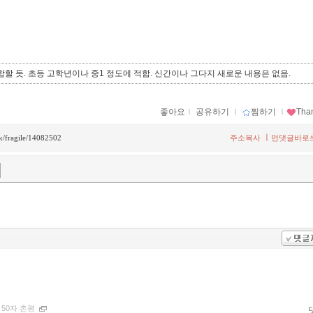
할 듯. 초등 고학년이나 중1 정도에 적합. 신간이나 그다지 새로운 내용은 없음.
좋아요
ｌ
공유하기
ｌ
찜하기
ｌ
Tha
ㅣ
ck/fragile/14082502
주소복사
먼댓글바로
ｌ
50자 촌평