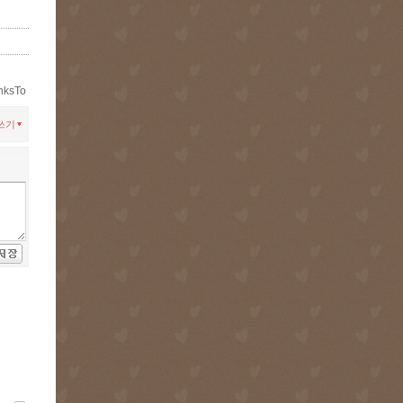
nksTo
쓰기