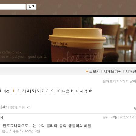
글보기
ｌ
서재브리핑
ｌ
서재
펼쳐보기
5개
날
이전 |
1
|
2
|
3
|
4
|
5
|
6
|
7
|
8
|
9
|
10
|
다음
|
마지막
 과학
ｌ
50자 촌평
gile...
(
) l 2022-11-1
- 인포그래픽으로 보는 수학, 물리학, 공학, 생물학의 비밀
김 / 다른 / 2022년 9월