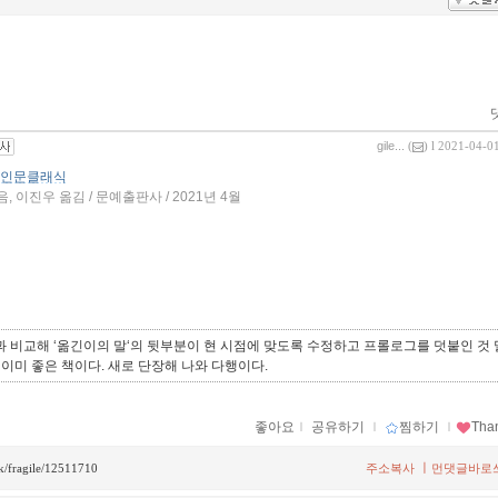
gile...
(
) l 2021-04-0
 인문클래식
이진우 옮김 / 문예출판사 / 2021년 4월
판과 비교해 ‘옮긴이의 말‘의 뒷부분이 현 시점에 맞도록 수정하고 프롤로그를 덧붙인 것
 이미 좋은 책이다. 새로 단장해 나와 다행이다.
좋아요
ｌ
공유하기
ｌ
찜하기
ｌ
Tha
ㅣ
ck/fragile/12511710
주소복사
먼댓글바로