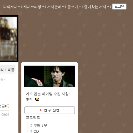
나의서재
ｌ
서재브리핑
ｌ
서재관리
ｌ
글쓰기
ｌ
즐겨찾는 서재
ｌ
관리
ｌ
북플
짜순
가오 잡는 아이템 수집 지향! -
gile...
댓글(
0
)
0 09:06
프로젝트
구매 2부
CD