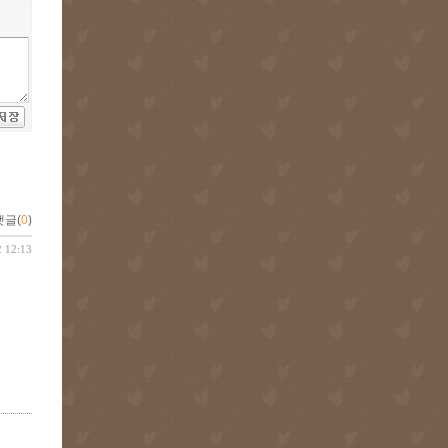
댓글(
0
)
2 12:13