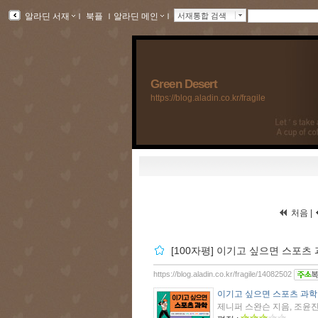
알라딘 서재
ｌ
북플
ｌ
알라딘 메인
ｌ
서재통합 검색
Green Desert
https://blog.aladin.co.kr/fragile
처음 |
[100자평] 이기고 싶으면 스포츠
https://blog.aladin.co.kr/fragile/14082502
이기고 싶으면 스포츠 과학
제니퍼 스완슨 지음, 조윤진 옮