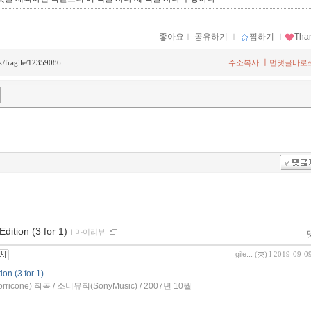
좋아요
ｌ
공유하기
ｌ
찜하기
ｌ
Tha
ㅣ
ck/fragile/12359086
주소복사
먼댓글바로
ition (3 for 1)
ｌ
마이리뷰
gile...
(
) l 2019-09-0
on (3 for 1)
icone) 작곡 / 소니뮤직(SonyMusic) / 2007년 10월