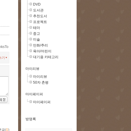
DVD
도서관
추천도서
프로젝트
테마
중고
미술
만화/추리
nksTo
육아/어린이
대기용 카테고리
쓰기
마이리뷰
마이리뷰
50자 촌평
마이페이퍼
마이페이퍼
방명록
댓글(
0
)