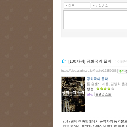
[100자평] 공화국의 몰락
ｌ
마이리뷰
https://blog.aladin.co.kr/fragile/12359086
공화국의 몰락
톰 홀랜드 지음, 김병화 옮김
평점 :
절판
2017년에 책과함께에서 동역자의 동역본으
일부 영어식 표기가 라틴어식 표기로 바뀐 