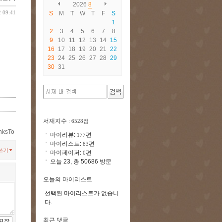
2026
8
2 09:41
S
M
T
W
T
F
S
1
2
3
4
5
6
7
8
9
10
11
12
13
14
15
16
17
18
19
20
21
22
23
24
25
26
27
28
29
30
31
서재지수
: 6528점
nksTo
마이리뷰:
편
177
마이리스트:
편
83
쓰기
마이페이퍼:
편
0
오늘 23, 총 50686 방문
오늘의 마이리스트
선택된 마이리스트가 없습니
다.
최근 댓글