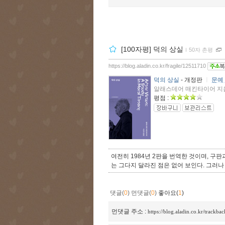
[100자평] 덕의 상실
ｌ
50자 촌평
https://blog.aladin.co.kr/fragile/12511710
덕의 상실
- 개정판
ㅣ
문예
알래스데어 매킨타이어 지음, 
평점 :
여전히 1984년 2판을 번역한 것이며, 구
는 그다지 달라진 점은 없어 보인다. 그러나
댓글(
0
)
먼댓글(
0
)
좋아요(
1
)
먼댓글 주소 :
https://blog.aladin.co.kr/trackba