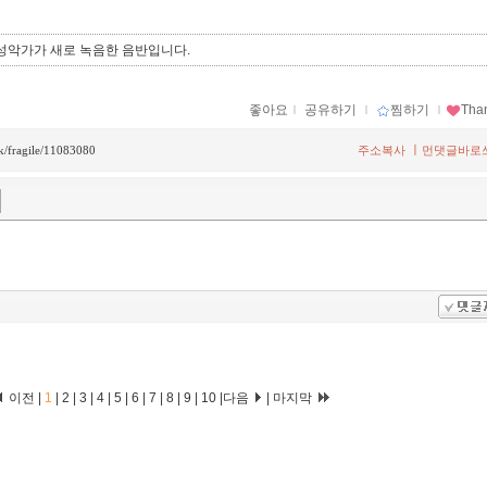
 성악가가 새로 녹음한 음반입니다.
좋아요
ｌ
공유하기
ｌ
찜하기
ｌ
Tha
ㅣ
ck/fragile/11083080
주소복사
먼댓글바로
이전 |
1
|
2
|
3
|
4
|
5
|
6
|
7
|
8
|
9
|
10
|
다음
|
마지막