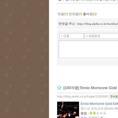
댓글(
0
)
먼댓글(
0
)
좋아요(
1
)
먼댓글 주소 :
https://blog.aladin.co.kr/trackba
[100자평] Ennio Morricone Gold Ed
https://blog.aladin.co.kr/fragile/11083080
Ennio Morricone Gold Editi
엔니오 모리꼬네 (Ennio Morr
평점 :