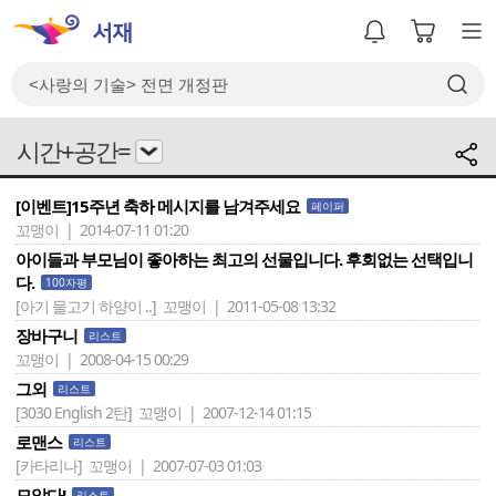
시간+공간=
[이벤트]15주년 축하 메시지를 남겨주세요
페이퍼
꼬맹이 | 2014-07-11 01:20
아이들과 부모님이 좋아하는 최고의 선물입니다. 후회없는 선택입니
다.
100자평
[아기 물고기 하양이 ..]
꼬맹이 | 2011-05-08 13:32
장바구니
리스트
꼬맹이 | 2008-04-15 00:29
그외
리스트
[3030 English 2탄]
꼬맹이 | 2007-12-14 01:15
로맨스
리스트
[카타리나]
꼬맹이 | 2007-07-03 01:03
모았다!
리스트