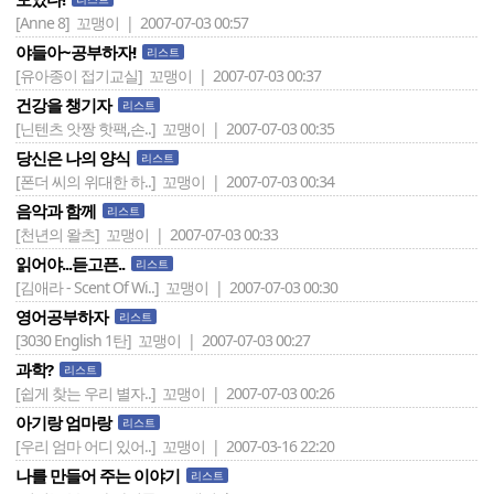
[Anne 8]
꼬맹이 | 2007-07-03 00:57
야들아~공부하자!
리스트
[유아종이 접기교실]
꼬맹이 | 2007-07-03 00:37
건강을 챙기자
리스트
[닌텐츠 앗짱 핫팩,손..]
꼬맹이 | 2007-07-03 00:35
당신은 나의 양식
리스트
[폰더 씨의 위대한 하..]
꼬맹이 | 2007-07-03 00:34
음악과 함께
리스트
[천년의 왈츠]
꼬맹이 | 2007-07-03 00:33
읽어야...듣고픈..
리스트
[김애라 - Scent Of Wi..]
꼬맹이 | 2007-07-03 00:30
영어공부하자
리스트
[3030 English 1탄]
꼬맹이 | 2007-07-03 00:27
과학?
리스트
[쉽게 찾는 우리 별자..]
꼬맹이 | 2007-07-03 00:26
아기랑 엄마랑
리스트
[우리 엄마 어디 있어..]
꼬맹이 | 2007-03-16 22:20
나를 만들어 주는 이야기
리스트