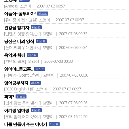
[Anne 8]
꼬맹이 | 2007-07-03 00:57
야들아~공부하자!
리스트
[유아종이 접기교실]
꼬맹이 | 2007-07-03 00:37
건강을 챙기자
리스트
[닌텐츠 앗짱 핫팩,손..]
꼬맹이 | 2007-07-03 00:35
당신은 나의 양식
리스트
[폰더 씨의 위대한 하..]
꼬맹이 | 2007-07-03 00:34
음악과 함께
리스트
[천년의 왈츠]
꼬맹이 | 2007-07-03 00:33
읽어야...듣고픈..
리스트
[김애라 - Scent Of Wi..]
꼬맹이 | 2007-07-03 00:30
영어공부하자
리스트
[3030 English 1탄]
꼬맹이 | 2007-07-03 00:27
과학?
리스트
[쉽게 찾는 우리 별자..]
꼬맹이 | 2007-07-03 00:26
아기랑 엄마랑
리스트
[우리 엄마 어디 있어..]
꼬맹이 | 2007-03-16 22:20
나를 만들어 주는 이야기
리스트