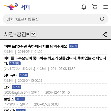
시간+공간=
[이벤트]15주년 축하 메시지를 남겨주세요
페이퍼
꼬맹이 | 2014-07-11 01:20
아이들과 부모님이 좋아하는 최고의 선물입니다. 후회없는 선택입니
다.
100자평
[아기 물고기 하양이 ..]
꼬맹이 | 2011-05-08 13:32
장바구니
리스트
꼬맹이 | 2008-04-15 00:29
그외
리스트
[3030 English 2탄]
꼬맹이 | 2007-12-14 01:15
로맨스
리스트
[카타리나]
꼬맹이 | 2007-07-03 01:03
모았다!
리스트