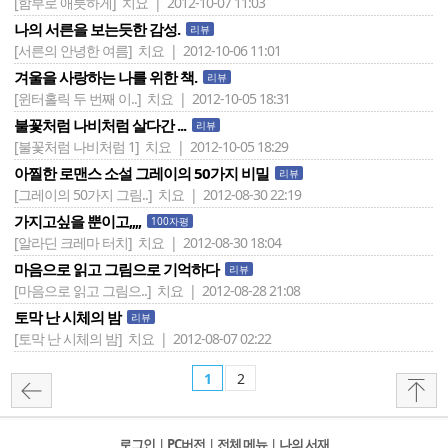
[함부로 애틋하게]
치요 | 2012-10-07 11:03
나의 서른을 보는듯한 감성.
리뷰
[서른의 안녕한 여름]
치요 | 2012-10-06 11:01
겨울을 사랑하는 나를 위한 책.
리뷰
[윈터홀릭 두 번째 이..]
치요 | 2012-10-05 18:31
불꽃처럼 나비처럼 살다간 ...
리뷰
[불꽃처럼 나비처럼 1]
치요 | 2012-10-05 18:29
아찔한 로맨스 소설 그레이의 50가지 비밀
리뷰
[그레이의 50가지 그림..]
치요 | 2012-08-30 22:19
가지고싶을 뿐이고,,,,
100자평
[알라딘 크레마 터치]
치요 | 2012-08-30 18:04
마음으로 읽고 그림으로 기억하다
리뷰
[마음으로 읽고 그림으..]
치요 | 2012-08-28 21:08
토막 난 시체의 밤
리뷰
[토막 난 시체의 밤]
치요 | 2012-08-07 02:22
1
2
로그인
l
PC버전
l
전체 메뉴
l
나의 서재