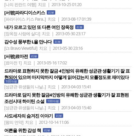
[나의 핀란드 여행]
치요 | 2013-10-25 01:20
[서평]파라디이스키스
리뷰
[파라다이스 키스 Para..]
치요 | 2013-08-17 01:39
내가 모르고 있던 또 다른 여인 장옥정
리뷰
[장옥정 사랑에 살다]
치요 | 2013-05-30 23:17
감수성 풍부한 L을 만나다
리뷰
[L's Bravo Viewtiful]
치요 | 2013-05-30 23:16
[서평]료마전
리뷰
[료마전 1]
치요 | 2013-05-16 17:02
드라마로 표현하지 못한 잘금 4인방의 유쾌한 성균관 생활기기 잘 표
현되어 있으며 마지막까지 어떻게 읽어갔는지 모를정도로 재미있다
100자평
[성균관 유생들의 나날..]
치요 | 2013-04-03 15:41
드라마로 담지 못한 잘금4인방의 유쾌한 성균관 생활기가 잘 표현된
조선시대 하이틴 소설
100자평
[성균관 유생들의 나날..]
치요 | 2013-04-03 15:40
사도세자의 숨겨진 이야기
리뷰
[왕의 언약]
치요 | 2012-10-14 11:06
어른을 위한 감성 책
리뷰