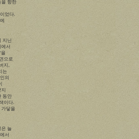
들을 향한
력이었다
.
길에
이 지닌
위에서
'
을
정면으로
아버지
,
리는
방인의
이
닿지
간 동안
탐색이다
.
 가닿을
정은 늘
에서