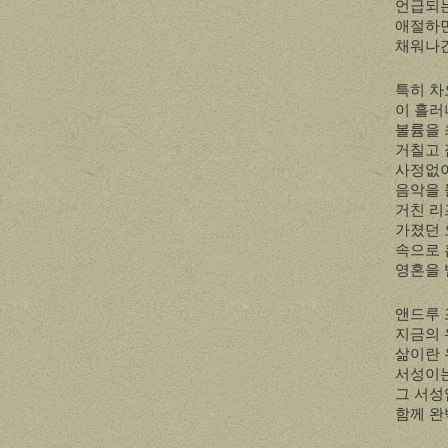
언급되
애절하면
채워나
특히 차
이 흘러
볼륨을 
거칠고
사정없
음악을 
거친 리
가졌던 
속으로 
영혼을 
앤드루 
지금의 
삶이란 
서성이
그 서성
함께 완