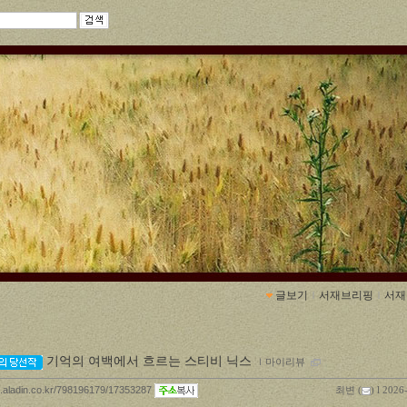
글보기
ｌ
서재브리핑
ｌ
서재
기억의 여백에서 흐르는 스티비 닉스
ｌ
마이리뷰
og.aladin.co.kr/798196179/17353287
최변
(
) l 2026