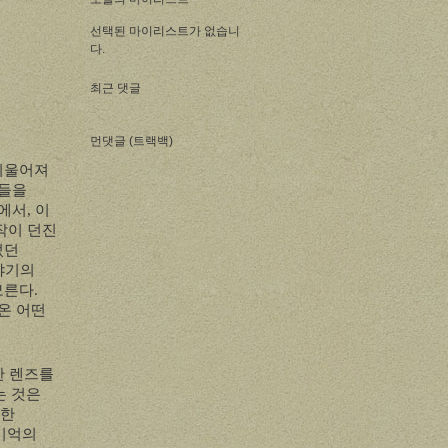
선택된 마이리스트가 없습니
다.
최근 댓글
먼댓글 (트랙백)
기울어져
자들을
속에서
,
이
작이 던진
었던
야기의
모른다
.
온 어떤
한 렌즈를
는 것은
대한
기억의