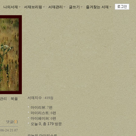
나의서재
ｌ
서재브리핑
ｌ
서재관리
ｌ
글쓰기
ｌ
즐겨찾는 서재
ｌ
서재지수
: 419점
관리
ｌ
북플
마이리뷰:
편
7
마이리스트:
편
0
마이페이퍼:
편
0
댓글(
0
)
오늘 0, 총 179 방문
-06-24 21:07
오늘의 마이리스트