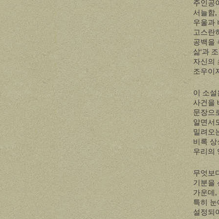
주인공이
서늘함
,
우울과 
고스란히
공백을 
삶
'
과 
자신의 
조우이자
이 소설
사건을 
문장으
알면서
밀려오는
비록 상
우리의 
무엇보다
기분을
가운데
,
특히 눈
설정되