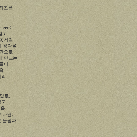
 정조를
nteen
〉
열고
박동처럼
의 청각을
시간으로
게 만드는
들이
음
악의
말로
,
결국
들을
고 나면
,
은 울림과