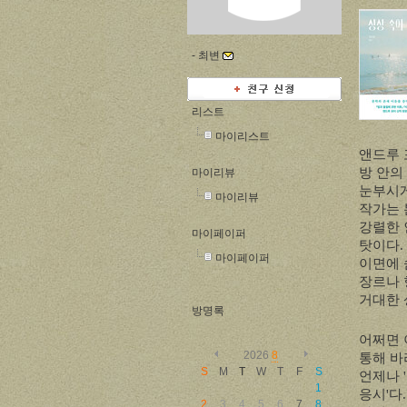
-
최변
리스트
마이리스트
앤드루 
방 안의
마이리뷰
눈부시게
마이리뷰
작가는 
강렬한 
마이페이퍼
탓이다
.
마이페이퍼
이면에 
장르나 
거대한 
방명록
어쩌면 
2026
8
통해 바
S
M
T
W
T
F
S
언제나
'
1
응시
'
다
2
3
4
5
6
7
8