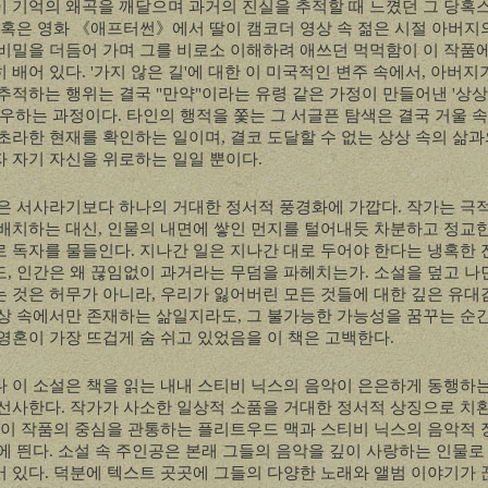
 기억의 왜곡을 깨달으며 과거의 진실을 추적할 때 느꼈던 그 당혹
혹은 영화
《
애프터썬
》
에서 딸이 캠코더 영상 속 젊은 시절 아버지
비밀을 더듬어 가며 그를 비로소 이해하려 애쓰던 먹먹함이 이 작품
 배어 있다
. '
가지 않은 길
'
에 대한 이 미국적인 변주 속에서
,
아버지
추적하는 행위는 결국
"
만약
"
이라는 유령 같은 가정이 만들어낸
'
상상
조우하는 과정이다
.
타인의 행적을 쫓는 그 서글픈 탐색은 결국 거울 
초라한 현재를 확인하는 일이며
,
결코 도달할 수 없는 상상 속의 삶과
 자기 자신을 위로하는 일일 뿐이다
.
은 서사라기보다 하나의 거대한 정서적 풍경화에 가깝다
.
작가는 극
배치하는 대신
,
인물의 내면에 쌓인 먼지를 털어내듯 차분하고 정교
로 독자를 물들인다
.
지나간 일은 지나간 대로 두어야 한다는 냉혹한
도
,
인간은 왜 끊임없이 과거라는 무덤을 파헤치는가
.
소설을 덮고 나
 것은 허무가 아니라
,
우리가 잃어버린 모든 것들에 대한 깊은 유
상 속에서만 존재하는 삶일지라도
,
그 불가능한 가능성을 꿈꾸는 순
영혼이 가장 뜨겁게 숨 쉬고 있었음을 이 책은 고백한다
.
 이 소설은 책을 읽는 내내 스티비 닉스의 음악이 은은하게 동행하
 선사한다
.
작가가 사소한 일상적 소품을 거대한 정서적 상징으로 치
이 작품의 중심을 관통하는 플리트우드 맥과 스티비 닉스의 음악적
에 띈다
.
소설 속 주인공은 본래 그들의 음악을 깊이 사랑하는 인물로
어 있다
.
덕분에 텍스트 곳곳에 그들의 다양한 노래와 앨범 이야기가