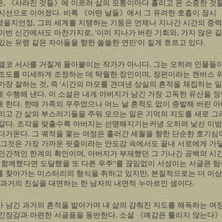
은
,
《
사라진 것들
》
에 이르러 삶의 모퉁이마다 흘리고 온 소중한 것
 시선으로 이어졌다
.
비록
《
어떤 날들
》
에서 그 유려한 호흡이 잠시
졌을지언정
,
그의 세계를 지탱하는 기둥은 언제나 지나간 시간의 중
이번 신간에서도 마찬가지로
, '
이미 지나가 버린 기회와
,
가지 않은 
있는 유령 같은 자아들을 향한 쓸쓸한 연민
'
이 짙게 흐르고 있다
.
결코 서사를 거칠게 몰아붙이는 작가가 아니다
.
그는 오히려 인물들
조도를 미세하게 조정하는 데 탁월한 장인이며
,
장편이라는 캔버스 
가장 잘하는 것
,
즉
'
시간의 마모를 견뎌낸 상실의 흔적을 채집하는 일
 수행해 낸다
.
이 소설은 내게 아버지가 남긴 가장 고독한 유산을 
게 한다
.
한때 가족의 우주였으나 어느 날 흔적도 없이 증발해 버린 
리고 간 삶의 부스러기들을 주워 모으는 일은 기억의 지도를 새로 그
같다
.
조각을 맞출수록 아버지는 선명해지기는커녕 오히려 낯선 이
 다가온다
.
그 궤적을 쫓는 여정은 흘러간 세월을 향한 단순한 호기심
그것은 가장 가까운 핏줄이라는 안도감 속에서도 끝내 서로에게 가
인간적인 한계의 확인이며
,
아버지가 부재했던 그 기나긴 공백의 시
 함께했다면 도달했을 또 다른 우주
"
를 끊임없이 서성이는 서글픈 
 찾아가는 미스터리의 형식을 취하고 있지만
,
본질적으로는 더 이상
 과거의 진실을 대면하는 한 남자의 내면적 누아르인 셈이다
.
 남긴 과거의 흔적을 밟아가며 내 삶의 감춰진 지도를 해독하는 여
긴장감과 아련한 서글픔을 동반한다
.
소설
《
예감은 틀리지 않는다
》