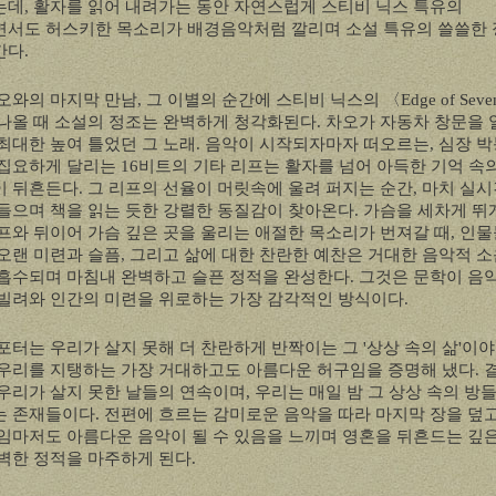
는데
,
활자를 읽어 내려가는 동안 자연스럽게 스티비 닉스 특유의
서도 허스키한 목소리가 배경음악처럼 깔리며 소설 특유의 쓸쓸한
간다
.
오와의 마지막 만남
,
그 이별의 순간에 스티비 닉스의
〈
Edge of Seve
나올 때 소설의 정조는 완벽하게 청각화된다
.
차오가 자동차 창문을 
최대한 높여 틀었던 그 노래
.
음악이 시작되자마자 떠오르는
,
심장 
 집요하게 달리는
16
비트의 기타 리프는 활자를 넘어 아득한 기억 속
이 뒤흔든다
.
그 리프의 선율이 머릿속에 울려 퍼지는 순간
,
마치 실
들으며 책을 읽는 듯한 강렬한 동질감이 찾아온다
.
가슴을 세차게 뛰
프와 뒤이어 가슴 깊은 곳을 울리는 애절한 목소리가 번져갈 때
,
인물
오랜 미련과 슬픔
,
그리고 삶에 대한 찬란한 예찬은 거대한 음악적 소
흡수되며 마침내 완벽하고 슬픈 정적을 완성한다
.
그것은 문학이 음
빌려와 인간의 미련을 위로하는 가장 감각적인 방식이다
.
포터는 우리가 살지 못해 더 찬란하게 반짝이는 그
'
상상 속의 삶
'
이야
우리를 지탱하는 가장 거대하고도 아름다운 허구임을 증명해 냈다
.
우리가 살지 못한 날들의 연속이며
,
우리는 매일 밤 그 상상 속의 방
는 존재들이다
.
전편에 흐르는 감미로운 음악을 따라 마지막 장을 덮
임마저도 아름다운 음악이 될 수 있음을 느끼며 영혼을 뒤흔드는 깊
벽한 정적을 마주하게 된다
.