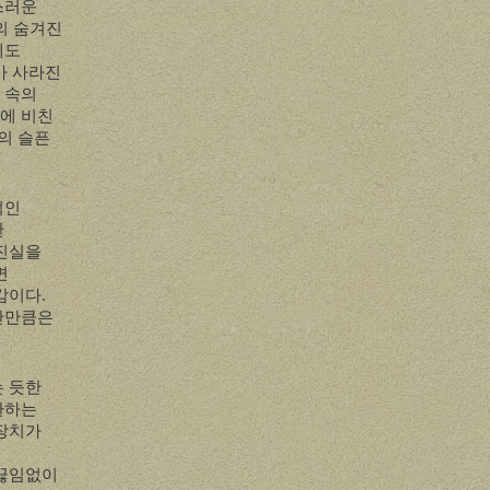
스러운
의 숨겨진
에도
가 사라진
 속의
속에 비친
의 슬픈
적인
한
 진실을
면
대감이다
.
간만큼은
는 듯한
환하는
 장치가
 끊임없이