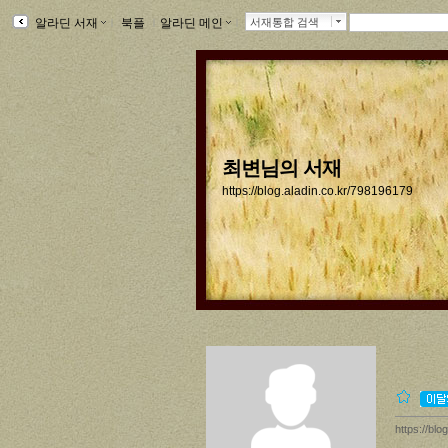
알라딘 서재
ｌ
북플
ｌ
알라딘 메인
ｌ
서재통합 검색
최변님의 서재
https://blog.aladin.co.kr/798196179
https://bl