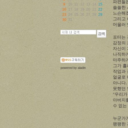
파편들
9
10
11
12
13
14
15
쓸쓸한
16
17
18
19
20
21
22
느슨해
23
24
25
26
27
28
29
그리고 
30
31
머물러 
포터는 
감정의 
자신이 
나직하게
마주하
그가 흘
powered by
aladin
작업과 
얼굴로
아니다
.
못했던 
"
우리가
아버지를
수 없는
누군가가
팽팽한 