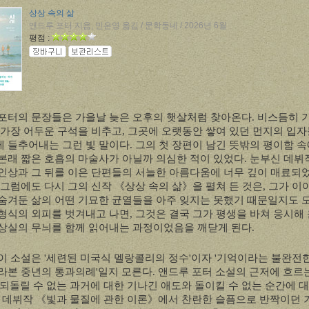
상상 속의 삶
앤드루 포터 지음, 민은영 옮김 / 문학동네 / 2026년 6월
평점 :
포터의 문장들은 가을날 늦은 오후의 햇살처럼 찾아온다
.
비스듬히 
 가장 어두운 구석을 비추고
,
그곳에 오랫동안 쌓여 있던 먼지의 입
 들추어내는 그런 빛 말이다
.
그의 첫 장편이 남긴 뜻밖의 평이함 
본래 짧은 호흡의 마술사가 아닐까 의심한 적이 있었다
.
눈부신 데뷔
인상과 그 뒤를 이은 단편들의 서늘한 아름다움에 너무 깊이 매료되
그럼에도 다시 그의 신작
《
상상 속의 삶
》
을 펼쳐 든 것은
,
그가 이
숨겨둔 삶의 어떤 기묘한 균열들을 아주 잊지는 못했기 때문일지도 
형식의 외피를 벗겨내고 나면
,
그것은 결국 그가 평생을 바쳐 응시해 
상실의 무늬를 함께 읽어내는 과정이었음을 깨닫게 된다
.
이 소설은
'
세련된 미국식 멜랑콜리의 정수
'
이자
'
기억이라는 불완전
라본 중년의 통과의례
'
일지 모른다
.
앤드루 포터 소설의 근저에 흐르
되돌릴 수 없는 과거에 대한 기나긴 애도와 돌이킬 수 없는 순간에 
.
데뷔작
《
빛과 물질에 관한 이론
》
에서 찬란한 슬픔으로 반짝이던 