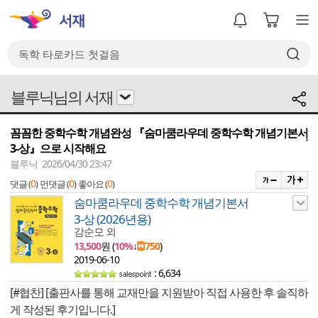
블루닉님의 서재
꼼꼼한 중학수학 개념완성 『숨마쿰라우데 중학수학 개념기본서
메뉴
3-상』으로 시작해요
블루닉 2026/04/30 23:47
0
0
0
댓글 (
)
먼댓글 (
)
좋아요 (
)
숨마쿰라우데 중학수학 개념기본서
3-상 (2026년용)
강순모 외
13,500
원 (
10%
↓
750
)
2019-06-10
: 6,634
[#협찬] [출판사를 통해 교재만을 지원받아 직접 사용한 후 솔직하
게 작성된 후기입니다.]