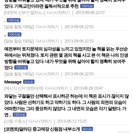
었다. 기독교인이라면 필독서적으로 추천
100자평
[대천덕 신부가 말하는..]
다시시작하기 | 2013-09-06 22:57
.
100자평
[말씀 힐링 100일]
다시시작하기 | 2013-09-06 22:55
..
100자평
[말씀 힐링 100일]
다시시작하기 | 2013-09-06 22:55
예전부터 토지문제의 심각성을 느끼고 있었지만 늘 책을 읽는 우선순
위에서는 뒤쳐졌다. 토지 관련 몇 권의 책을 사고 본 이 책은 나의 인생
방향을 바꿔놓고 있다. 내가 무엇을 위해 살아야 할지 명확히 보여주
었다
100자평
[말씀 힐링 100일]
다시시작하기 | 2013-09-06 22:55
Message
리스트
[메시지 신약 영한대역]
다시시작하기 | 2013-08-28 10:47
와닿는 구절들만 선택해서 표시하곤 하는데 이 책은 표시가 끊이지 않
았다. 사람은 선하기도 하고 악하기도 하다. 그 사람의 외면의 모습이
어떠한가는 그리 중요하지 않았다. 그 내면의 모습은 각기 달랐다. 가
면 ..
100자평
[산둥 수용소]
다시시작하기 | 2013-06-12 15:25
[코멘트]알라딘 중고매장 신림점 내부소개
페이퍼