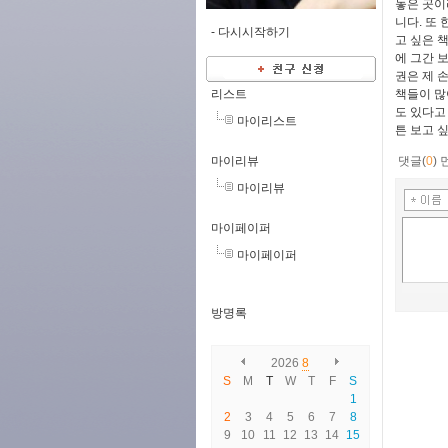
놓은 곳이
니다. 또
-
다시시작하기
고 싶은 
에 그간 
권은 제 
리스트
책들이 많
도 있다고
마이리스트
튼 보고 
마이리뷰
댓글(
0
)
마이리뷰
마이페이퍼
마이페이퍼
방명록
2026
8
S
M
T
W
T
F
S
1
2
3
4
5
6
7
8
9
10
11
12
13
14
15