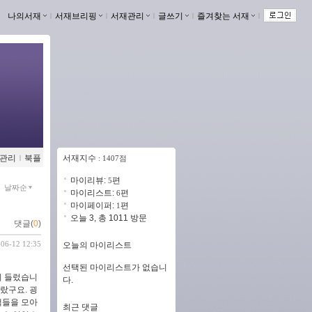
나의서재
ｌ
서재브리핑
ｌ
서재관리
ｌ
글쓰기
ｌ
즐겨찾는 서재
ｌ
관리
ｌ
북플
서재지수
: 1407점
마이리뷰:
편
5
날짜순
마이리스트:
편
6
마이페이퍼:
편
1
오늘 3, 총 1011 방문
댓글(
0
)
-06-12 12:35
오늘의 마이리스트
선택된 마이리스트가 없습니
시 들렀습니
다.
랐구요. 굉
책들을 모아
최근 댓글