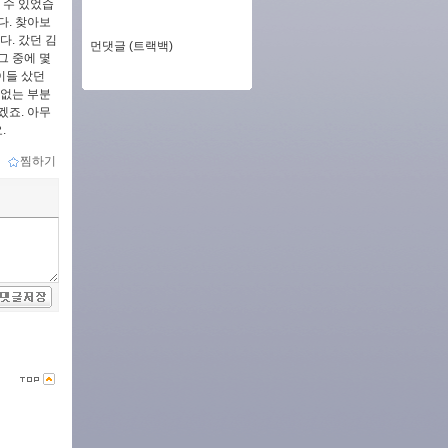
 수 있었습
다. 찾아보
다. 갔던 김
먼댓글 (트랙백)
그 중에 몇
이들 샀던
 없는 부분
겠죠. 아무
.
ｌ
찜하기