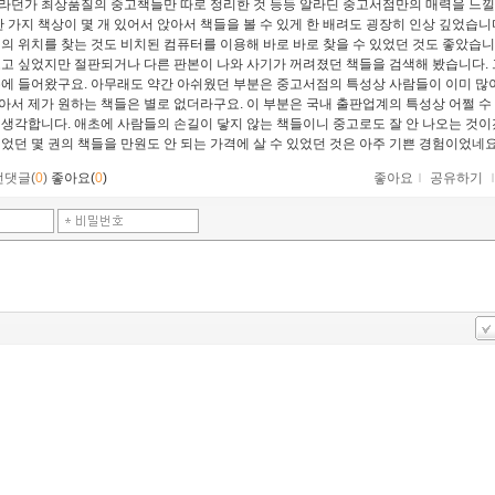
라던가 최상품질의 중고책들만 따로 정리한 것 등등 알라딘 중고서점만의 매력을 느낄
 한 가지 책상이 몇 개 있어서 앉아서 책들을 볼 수 있게 한 배려도 굉장히 인상 깊었습니
책의 위치를 찾는 것도 비치된 컴퓨터를 이용해 바로 바로 찾을 수 있었던 것도 좋았습니
보고 싶었지만 절판되거나 다른 판본이 나와 사기가 꺼려졌던 책들을 검색해 봤습니다. 
손에 들어왔구요. 아무래도 약간 아쉬웠던 부분은 중고서점의 특성상 사람들이 이미 많
아서 제가 원하는 책들은 별로 없더라구요. 이 부분은 국내 출판업계의 특성상 어쩔 수
 생각합니다. 애초에 사람들의 손길이 닿지 않는 책들이니 중고로도 잘 안 나오는 것이
싶었던 몇 권의 책들을 만원도 안 되는 가격에 살 수 있었던 것은 아주 기쁜 경험이었네요
먼댓글(
0
)
좋아요(
0
)
좋아요
ｌ
공유하기