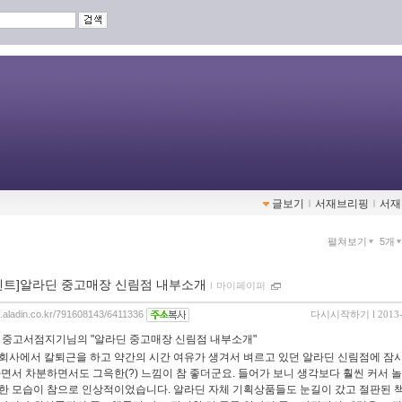
글보기
ｌ
서재브리핑
ｌ
서재
펼쳐보기
5개
멘트]알라딘 중고매장 신림점 내부소개
ｌ
마이페이퍼
og.aladin.co.kr/791608143/6411336
다시시작하기
l 2013
:
중고서점지기님의 "알라딘 중고매장 신림점 내부소개"
회사에서 칼퇴근을 하고 약간의 시간 여유가 생겨서 벼르고 있던 알라딘 신림점에 잠
가면서 차분하면서도 그윽한(?) 느낌이 참 좋더군요. 들어가 보니 생각보다 훨씬 커서 놀
한 모습이 참으로 인상적이었습니다. 알라딘 자체 기획상품들도 눈길이 갔고 절판된 