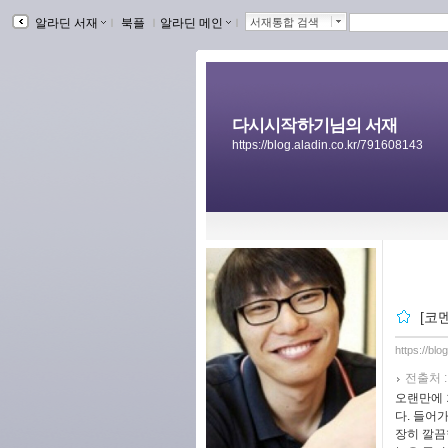
알라딘 서재
ｌ
북플
ｌ
알라딘 메인
ｌ
서재통합 검색
다시시작하기님의 서재
https://blog.aladin.co.kr/791608143
[코
https://bl
전출처 
오랜만에 
다. 들어
장히 깔끔