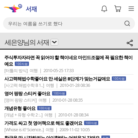
세은양님의 서재
주식투자자라면 꼭 읽어야 할 책이네요 마인드조절에 꼭 필요한 책이
예요
100자평
[터틀의 방식]
여행 | 2010-05-25 17:33
사고력해법수학좋아요 만 세살은 B단계가 맞는거같애요
100자평
[사고력 해법수학 B 1..]
여행 | 2010-01-28 08:36
영어 팡팡 스티커 좋아요
100자평
[영어 팡팡 스티커]
여행 | 2010-01-28 08:35
개념유형 좋아요
100자평
[개념 + 유형 수학 2 :..]
여행 | 2010-01-28 08:34
가격도 싸고 첫 영어책으로 해도 좋겠어요
100자평
[Whose is it? Science..]
여행 | 2009-11-02 10:05
한글을 막 시작하려는 아이한테는 어려운거 같애요
리뷰