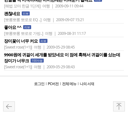
[해법 꼬마 한글 1단계]
여행 | 2009-09-11 09:44
괜찮네요
리뷰
[뽀롱뽀롱 뽀로로 EQ ..]
여행 | 2009-09-07 15:21
좋아요 ^^
리뷰
[뽀롱뽀롱 뽀로로 가방..]
여행 | 2009-08-31 11:17
장미꽃이 너무 커요
리뷰
[Sweet rose(1+1)]
여행 | 2009-05-29 08:45
9900원에 귀걸이 세개를 받았네요 이 점에 혹해서 귀걸이를 샀는데
장미가 너무크
100자평
[Sweet rose(1+1)]
여행 | 2009-05-29 08:43
로그인
l
PC버전
l
전체 메뉴
l
나의 서재