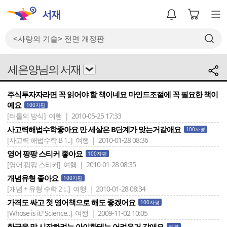
세은양님의 서재
주식투자자라면 꼭 읽어야 할 책이네요 마인드조절에 꼭 필요한 책이
예요
100자평
[터틀의 방식]
여행 | 2010-05-25 17:33
사고력해법수학좋아요 만 세살은 B단계가 맞는거같애요
100자평
[사고력 해법수학 B 1..]
여행 | 2010-01-28 08:36
영어 팡팡 스티커 좋아요
100자평
[영어 팡팡 스티커]
여행 | 2010-01-28 08:35
개념유형 좋아요
100자평
[개념 + 유형 수학 2 :..]
여행 | 2010-01-28 08:34
가격도 싸고 첫 영어책으로 해도 좋겠어요
100자평
[Whose is it? Science..]
여행 | 2009-11-02 10:05
한글을 막 시작하려는 아이한테는 어려운거 같애요
리뷰