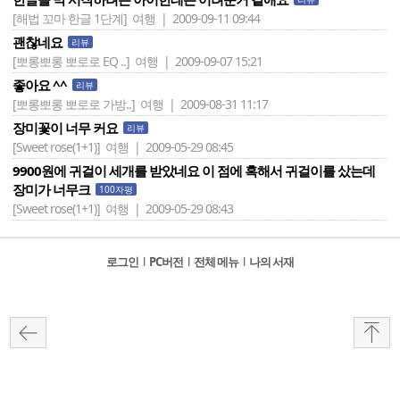
[해법 꼬마 한글 1단계]
여행 | 2009-09-11 09:44
괜찮네요
리뷰
[뽀롱뽀롱 뽀로로 EQ ..]
여행 | 2009-09-07 15:21
좋아요 ^^
리뷰
[뽀롱뽀롱 뽀로로 가방..]
여행 | 2009-08-31 11:17
장미꽃이 너무 커요
리뷰
[Sweet rose(1+1)]
여행 | 2009-05-29 08:45
9900원에 귀걸이 세개를 받았네요 이 점에 혹해서 귀걸이를 샀는데
장미가 너무크
100자평
[Sweet rose(1+1)]
여행 | 2009-05-29 08:43
로그인
l
PC버전
l
전체 메뉴
l
나의 서재