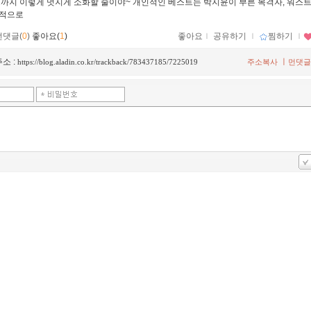
즈까지 이렇게 멋지게 소화할 줄이야~ 개인적인 베스트는 박지윤이 부른 목격자, 워스트
능적으로
먼댓글(
0
)
좋아요(
1
)
좋아요
ｌ
공유하기
ｌ
찜하기
ｌ
소 :
ㅣ
https://blog.aladin.co.kr/trackback/783437185/7225019
주소복사
먼댓글