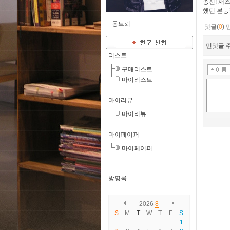
종신! 재
했던 본
-
몽트뢰
댓글(
0
)
먼댓글 주
리스트
구매리스트
마이리스트
마이리뷰
마이리뷰
마이페이퍼
마이페이퍼
방명록
2026
8
S
M
T
W
T
F
S
1