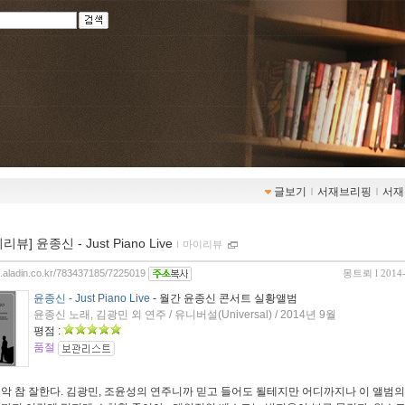
글보기
ｌ
서재브리핑
ｌ
서재
리뷰] 윤종신 - Just Piano Live
ｌ
마이리뷰
og.aladin.co.kr/783437185/7225019
몽트뢰
l 2014
윤종신 - Just Piano Live
- 월간 윤종신 콘서트 실황앨범
윤종신 노래, 김광민 외 연주 / 유니버설(Universal) / 2014년 9월
평점 :
품절
음악 참 잘한다. 김광민, 조윤성의 연주니까 믿고 들어도 될테지만 어디까지나 이 앨범의