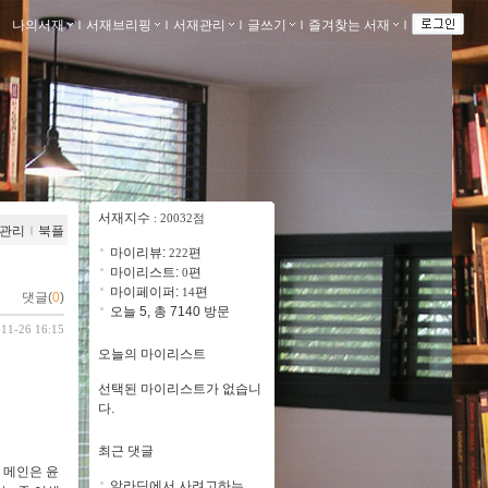
나의서재
ｌ
서재브리핑
ｌ
서재관리
ｌ
글쓰기
ｌ
즐겨찾는 서재
ｌ
서재지수
: 20032점
관리
ｌ
북플
마이리뷰:
편
222
마이리스트:
편
0
마이페이퍼:
편
14
댓글(
0
)
오늘 5, 총 7140 방문
-11-26 16:15
오늘의 마이리스트
선택된 마이리스트가 없습니
다.
최근 댓글
 메인은 윤
알라딘에서 사려고하는..