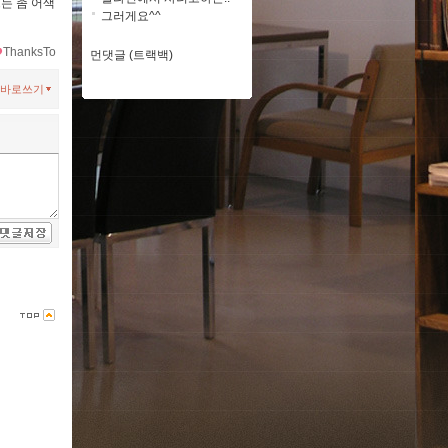
는 좀 어색
그러게요^^
ThanksTo
먼댓글 (트랙백)
바로쓰기