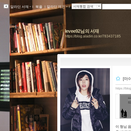
알라딘 서재
ｌ
북플
ｌ
알라딘 메인
ｌ
서재통합 검색
levee92님의 서재
https://blog.aladin.co.kr/783437185
[마이
https://bl
이 형님 