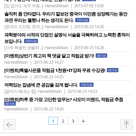
[집 없어도 제주 부동..]
HarvestMoon | 2015-07-05 15:00
솔직히 좀 안타깝다. 우리가 깔보던 중국이 이만큼 성장해가는 동안
과연 우리는 뭘했나 하는 생각도 든다.
100자평
[중국의 大전환, 한국..]
HarvestMoon | 2015-06-23 14:30
과학분야의 서적의 단점인 설명식 서술을 극복하려고 노력한 흔적이
보입니다.
100자평
[아주 특별한 생물학 ..]
HarvestMoon | 2015-06-23 14:28
[이벤트]상반기 최고의 책 댓글 달고 적립금 받기!
페이퍼
HarvestMoon | 2015-06-23 14:27
[이벤트]특별사은품 적립금 1천원+IT강좌 무료 수강권!
페이퍼
HarvestMoon | 2015-06-23 14:25
저력있는 집념에 큰 공감을 갖게 됩니다.
100자평
[끝까지 해내는 힘]
HarvestMoon | 2015-06-23 14:23
[이벤트]하루 중 가장 고단한 업무는? 샤오미 미밴드, 적립금 추첨
페이퍼
HarvestMoon | 2015-06-23 14:20
1
2
3
4