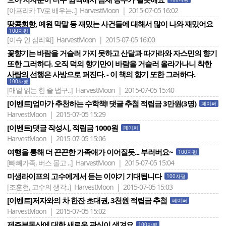
[아프리카 TV로 배우는..]
HarvestMoon | 2015-07-05 16:02
땅콩회항, 예원 막말 등 재밌는 사건들에 대해서 많이 나와 재밌어요
100자평
[이슈 인 심리학]
HarvestMoon | 2015-07-05 16:00
꽃향기는 바람을 거슬러 가지 못하고 산달과 따가라와 자스민의 향기
또한 그러하다. 오직 덕의 향기만이 바람을 거슬러 올라가나니 착한
사람의 선행은 사방으로 퍼진다. - 이 책의 향기 또한 그러하다.
100자평
[매일 읽는 한 줄 법구..]
HarvestMoon | 2015-07-05 15:40
[이벤트]엄마가 추천하는 수학책! 댓글 추첨 적립금 3만원(3명)
페이퍼
HarvestMoon | 2015-07-05 15:29
[이벤트]댓글 작성시, 적립금 1000원
페이퍼
HarvestMoon | 2015-07-05 15:06
여행을 통해 더 끈끈한 가족애가 이어질듯... 부러버요~
100자평
[빼빼가족, 버스 몰고 ..]
HarvestMoon | 2015-07-05 15:04
미생라이프의 고수에게서 듣는 이야기 기대됩니다
100자평
[조훈현, 고수의 생각..]
HarvestMoon | 2015-07-05 15:03
[이벤트]저자와의 차 한잔 초대권, 3천원 적립금 추첨
페이퍼
HarvestMoon | 2015-07-05 15:02
제주부동산에 대한 새로운 관심이 생겨요
100자평