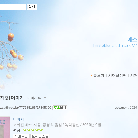
에스
https://blog.aladin.co.kr/
글보기
ｌ
서재브리핑
ｌ
서재
00자평] 데미지
ｌ
마이리뷰
og.aladin.co.kr/777185196/17305399
escanor
l 2026
데미지
조세핀 하트 지음, 공경희 옮김 / 녹색광선 / 2026년 6월
평점 :