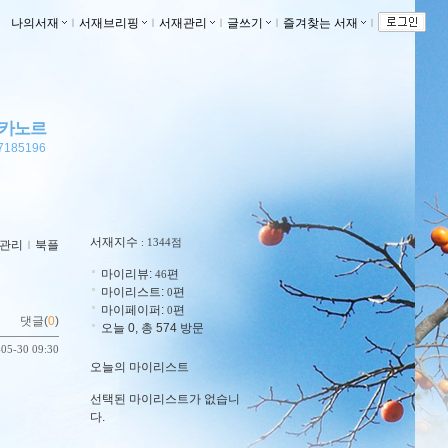
나의서재
ｌ
서재브리핑
ｌ
서재관리
ｌ
글쓰기
ｌ
즐겨찾는 서재
ｌ
카노르
777185196
서재지수
: 1344점
관리
ｌ
북플
마이리뷰:
편
46
마이리스트:
편
0
마이페이퍼:
편
0
댓글(
0
)
오늘 0, 총 574 방문
-05-30 09:30
오늘의 마이리스트
선택된 마이리스트가 없습니
다.