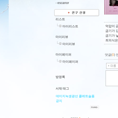
-
escanor
리스트
억압이 
마이리스트
금기가 
금기가 
마이리뷰
죄의식은
마이리뷰
마이페이퍼
댓글(
0
)
마이페이퍼
방명록
서재 태그
데미지녹생광선
콜레트슬픔
긍지