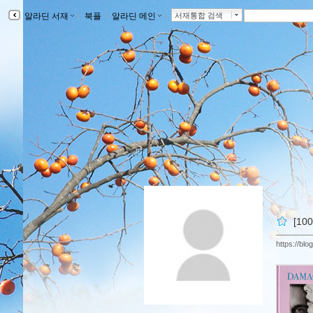
알라딘 서재
ｌ
북플
ｌ
알라딘 메인
ｌ
서재통합 검색
[1
https://bl