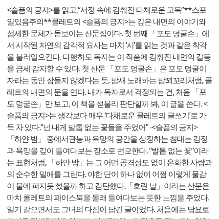
<슬픔의 긍지>를 읽고,“서정 속에 감춰진 다채로운 고독”**스포
일있음주의**콜레트의
<슬픔의 긍지>는 깊은 내면의 이야기와
섬세한 문체가 돋보이는 산문집이다. 첫 번째 「포도 덩굴손」에
서 시작된 자연의 감각적 묘사는 마치 ‘시’를 읽는 것과 같은 착각
을 불러일으킨다. 다행히도 독자는 이 작품에 감춰진 내면의 갈등
을 금세 감지할 수 있다. 첫 산문 「포도 덩굴손」은 포도 덩굴이
자라는 동안 잠들지 않겠다는 듯, 밤새 노래하는 밤꾀꼬리처럼, 콜
레트의 내면의 문을 연다. 내가 독자로서 걱정되는 건, 처음 「포
도 덩굴손」만 보고, 이 책을 섣불리 판단할까 봐, 이 글을 쓴다. <
슬픔의 긍지>는 생각보다 매우 ‘다채로운 콜레트의 글쓰기’로 가
득 차 있다.“넌 내게 발톱 없는 꽃들을 주었어” -<슬픔의 긍지>
「하얀 밤」 중에서관능과 욕망의 공간을 상징하는 침대는 감정
과 욕망을 깊이 들여다보는 장소로 변모한다. “발톱 없는 꽃”이라
는 표현처럼, 「하얀 밤」는 그 어떤 공격성도 없이 온화한 사람과
의 순수한 밀애를 그린다. 야한 단어 하나 없이 어쩜 이렇게 물감
이 물에 퍼지듯 썼을까 하고 감탄했다.「흐린 날」이라는 산문은
마치 콜레트의 페이스북을 몰래 들여다보는 듯한 느낌을 주었다.
일기 같으면서도 그녀의 다짐이 담긴 글이었다. 처음에는 담요로