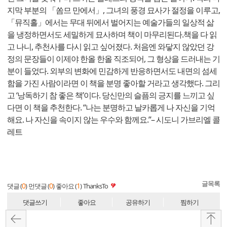
지막 부분의 「쏨므 만에서」, 그녀의 풍경 묘사가 절정을 이루고,
「뮤직홀」에서는 무대 뒤에서 벌어지는 예술가들의 일상적 삶
을 냉정하면서도 세밀하게 묘사하며 책이 마무리된다.책을 다 읽
고 나니, 추천사를 다시 읽고 싶어졌다. 처음엔 와닿지 않았던 강
정의 문장들이 이제야 한올 한올 직조되어, 그 형상을 드러내는 기
분이 들었다. 외부의 변화에 민감하게 반응하면서도 내면의 섬세
함을 가진 사람이라면 이 책을 분명 좋아할 거라고 생각했다. 그리
고 ‘낭독하기 참 좋은 책’이다. 당신만의 슬픔의 긍지를 느끼고 싶
다면 이 책을 추천한다. “나는 분명하고 날카롭게 나 자신을 기억
해요. 나 자신을 속이지 않는 우수와 함께요.”– 시도니 가브리엘 콜
레트
글목록
0
0
1
댓글 (
)
먼댓글 (
)
좋아요 (
)
ThanksTo
댓글쓰기
좋아요
공유하기
찜하기