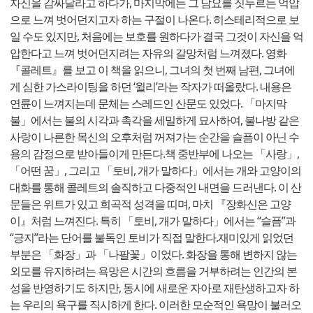
자신을 감싸달라고 하다가, 마지막에는 그 담요를 짓누르는 억압
으로 느껴 벗어던지고자 하는 구절이 나온다. 히스테리적으로 보
일 수도 있지만, 처음에는 보호를 원하다가 결국 그것이 자신을 억
압한다고 느껴 벗어던지려는 자유의 갈망처럼 느껴졌다. 영화
『콜레트』를 보고 이 책을 읽으니, 그녀의 첫 번째 남편, 그녀에
게 심한 가스라이팅을 하던 ‘윌리’라는 작자가 떠올랐다. 내용은
연륜이 느껴지는데 문체는 스레드인 산문도 있었다. 「마지막
불」에서는 불의 시각과 촉각을 세밀하게 묘사하여, 불나방 같은
사랑이 나른한 목신의 오후처럼 꺼져가는 순간을 슬픔이 아닌 수
용의 감정으로 받아들이게 만든다.책 중반부에 나오는 「사랑」,
「어떤 꿈」, 그리고 「토비, 개가 말하다」에서는 개와 고양이의
대화를 통해 콜레트의 솔직하고 다중적인 내면을 드러낸다. 이 산
문들은 위트가 있고 희곡적 성격을 띠며, 마치 『장화신은 고양
이』처럼 느껴진다. 특히 「토비, 개가 말하다」에서는 “슬픔”과
“긍지”라는 단어를 불독인 토비가 직접 말한다.재미있게 읽었던
부분은 「화장」과 「나팔꽃」이었다. 화장을 통해 변하지 않는
외모를 유지하려는 욕망은 시간의 흐름을 거부하려는 인간의 본
성을 반영하기도 하지만, 동시에 새로운 자아로 재탄생하고자 하
는 우리의 욕구를 직시하게 한다. 이러한 모순적인 욕망이 불러오