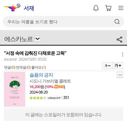
에스카노르
“서정 속에 감춰진 다채로운 고독”
메뉴
escanor 2024/10/01 05:02
0
0
1
댓글 (
)
먼댓글 (
)
좋아요 (
)
슬픔의 긍지
시도니 가브리엘 콜레트
16,200
원 (
10%
↓
900
)
2024-08-20
: 351
이 글에는 스포일러가 포함되어 있습니다.