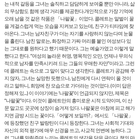
는 내적 갈등을 그녀는 솔직하고 담담하게 보여줄 뿐만 아니라, 삶
의 무상함도 함께 생각 거리를 제공한다.개인적으로 가장 기억에
오래 남을 것 같은 작품은 「나팔꽃」이었다. 콜레트는 말벌이 꿀
을 게걸스럽게 먹는 모습을 지켜보고 있는데, 친구가 티타임에 찾
아온다. 그녀는 남자친구가 더는 자기를 사랑하지 않는다며 눈물
을 흘린다. 남친 말로는, 화장하고 가짜 머리를 붙인 여성보다 있
는 그대로를 원하다고 했기 때문이다. 그는 예술가였고 이렇게 말
했다고 한다. “여성의 놀라운 허영, 맹목적인 오만, 언제나 무의식
적으로 남자를 만족시키려 드는 그들의 우매한 자만”이라고. 그런
데 콜레트는 속으로 그 말이 맞다고 생각한다. 콜레트가 공감해 주
지 않자, 그녀는 실망한 듯했으나, 남친에게 다시 연락이 올 것이
라고 말하니, 희망에 찬 모습으로 가더라는 것이었다. (이미 답은
정해져 있...) 이 이야기에는 ‘나팔꽃’이 언급되지 않지만, 제목은
“나팔꽃”이다. 이것이 콜레트만의 흥미로운 시적 도약이며, 이 산
문 말고도 곳곳에 상징이 숨겨져 있다. 나팔꽃은 아침에 피고 해가
지면 금방 시드는 꽃이다.「어떻게 보일까?」에서도 「나팔꽃」
에 등장했던 친구 발랑틴이 다시 등장한다. 그녀는 사회적 기대와
자신의 외적 평가에 매우 신경을 쓰고, 사교적 언변에 능하다. 그
런 그녀를 맞춰주며 느끼는 콜레트의 생각을 담은 글이다. 책의 마