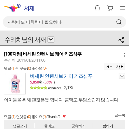
수리치님의 서재
[100자평] 바세린 인텐시브 케어 키즈샴푸
메뉴
수리치 2011/01/20 11:00
1
0
0
댓글 (
)
먼댓글 (
)
좋아요 (
)
바세린 인텐시브 케어 키즈샴푸
5,850
원 (
35%
↓)
: 2,175
아이들을 위해 괜찮은듯 합니다. 금액도 부담스럽지 않습니다.
글목록
1
0
0
댓글 (
)
먼댓글 (
)
좋아요 (
)
ThanksTo
댓글쓰기
좋아요
공유하기
찜하기